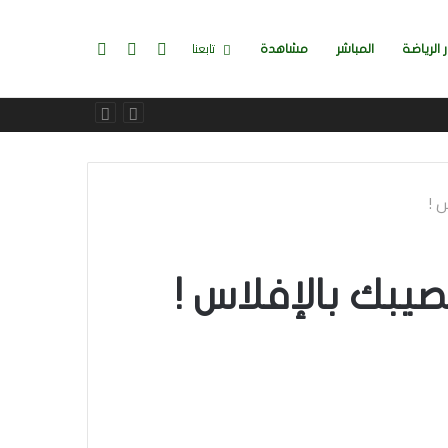
تسجيل
إضافة
بحث
تابعنا
ر الرياضة
المباشر
مشاهدة
الدخول
عمود
عن
 !
جانبي
بك بالإفلاس !