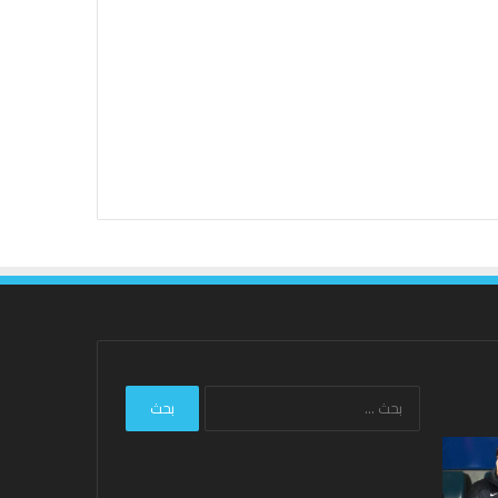
البحث
عن:
ليفربول:
نتائج
هارفي
Hundred
إليوت
2026: