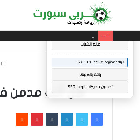
×
🚀 توصيات :
⭐ باقة متميزة VIP (كود: AA86842):
الجديد
ساندرو تونالي: أقنعه مدرب توتنهام روبرتو دي ز
عالم الشباب
⭐ باقة متميزة VIP (كود: AA11138):
ال
باقة باك لينك
تحسين محركات البحث SEO
هل أنت مدمن في
فيسبوك
تويتر
لينكدإن
بينتيريست