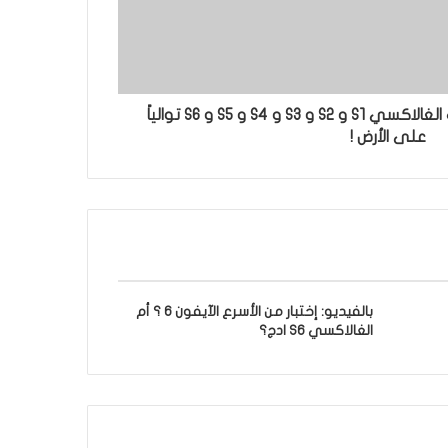
شاهد إختبار سقوط هواتف الغالاكسي S1 و S2 و S3 و S4 و S5 و S6 توالياً
على الأرض !
بالفيديو: إختبار من الأسرع الآيفون 6 ؟ أم
الغالاكسي S6 ادج؟