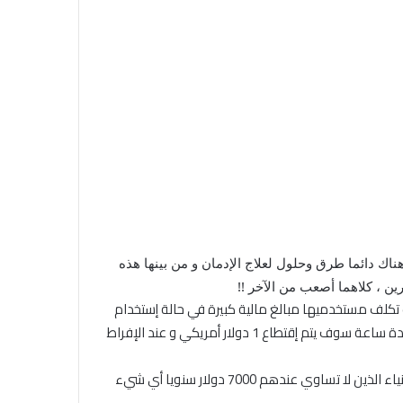
ناك دائما طرق وحلول لعلاج الإدمان و من بينها هذه
 ، كلاهما أصعب من الآخر !!
ر يومياً ، وهي تسمى TIMEWASTE TIMER ، والتي تعتبر طريقة سوف تكلف مستخدميها مبالغ مالية كبيرة في حالة إستخدام
الفيسبوك لوقت طويل ، بحيث يقوم المستخدم بإيداع مبلغ 20 دولار أمريكي لدى مُطوري هذه الإضافة ، وبمجرد استخدام فيسبوك لمدة ساعة سوف يتم إقتطاع 1 دولار أمريكي و عند الإفراط
وعند اكتمال الرصيد يجب على المستخدم إيداع مبلغ 20 دولار آخر للمواصلة الأمر الذي سيصيبك بالإفلاس حتما ! إلا في حالة كنت من الأغنياء الذين لا تساوي عندهم 7000 دولار سنويا أي شيء