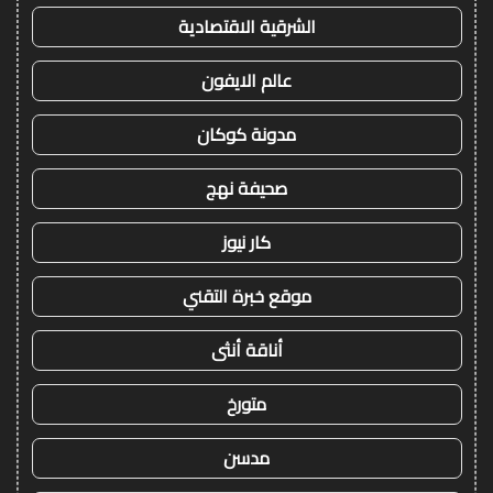
الشرقية الاقتصادية
عالم الايفون
مدونة كوكان
صحيفة نهج
كار نيوز
موقع خبرة التقني
أناقة أنثى
متورخ
مدسن