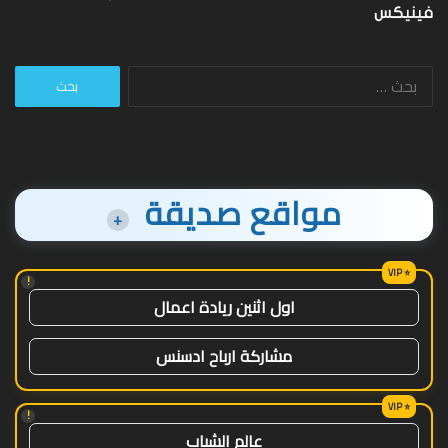
فينيكس
البحث
عن:
مواقع صديقة
+
!
اول اثنين ريادة اعمال
مشاركة ارباح ادسنس
!
عالم الشباب