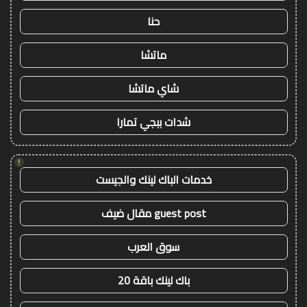
حنا
ماتشا
شاي ماتشا
شدات ببجي تمارا
!
خدمات الباك لينك والجيست
guest post مقال ضيف
سوق العرب
باك لينك باقة 20