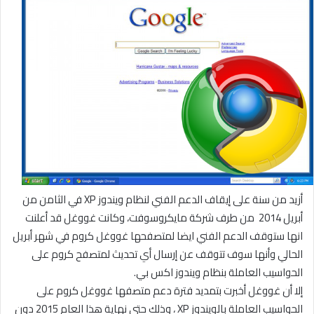
أزيد من سنة على إيقاف الدعم الفني لنظام ويندوز XP في الثامن من
أبريل 2014 من طرف شركة مايكروسوفت، وكانت غووغل قد أعلنت
انها ستوقف الدعم الفني ايضا لمتصفحها غووغل كروم في شهر أبريل
الحالي وأنها سوف تتوقف عن إرسال أي تحديث لمتصفح كروم على
الحواسيب العاملة بنظام ويندوز اكس بي.
إلا أن غووغل أخبرت بتمديد فترة دعم متصفها غووغل كروم على
الحواسيب العاملة بالويندوز XP ، وذلك حتى نهاية هذا العام 2015 دون