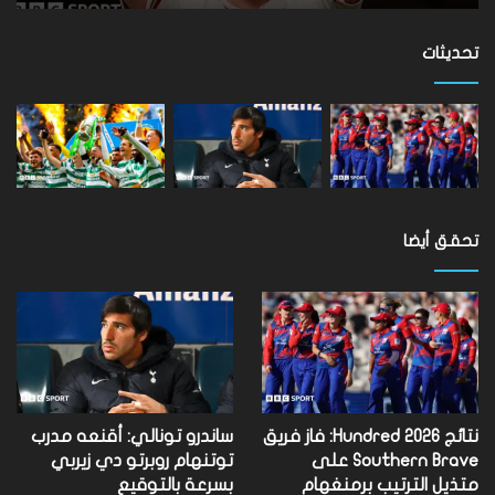
برمنغهام
فينيكس
تحديثات
تحقق أيضا
نتائج Hundred 2026: فاز فريق
ساندرو تونالي: أقنعه مدرب
Southern Brave على
توتنهام روبرتو دي زيربي
متذيل الترتيب برمنغهام
بسرعة بالتوقيع