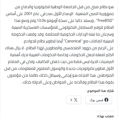
هو نظام مبني من قبل الجامعة الوطنية لتكنولوجيا والدفاع من
جمهورية الصين الشعبية. الإصدار الأول صدر في عام 2001 على أساس
“FreeBSD” ، ويستند حاليا على نسخة أوبونتو 13.04.وتم وضع هذا
النظام لتوفير الاستقلال التكنولوجي للمؤسسات العسكرية الصينية
وسرعان ما تبنته الإدارات الحكومية المختلفة. وقد وقعت الحكومة
الصينية اتفاقات مع “Canonical” أيضا لتطوير نظام للخوادم.
على الرغم من جهود المتحمسين والمطورين لهذا النظام ، لا يزال هناك
الكثير لفعله لجعل الحكومات وخاصة الحكومات العربية تدرك أهمية
البرمجيات الحرة ليس فقط من حيث خفض التكاليف، ولكن في المقام
الأول لتطوير تكنولوجيات جديدة والوصول المفتوح للمعلومات من قبل
المواطنين. هذا الاتجاه هو إيجابي وسيظل كذلك طالما نحن مؤمنون
بقوة هذا النظام وفائدته على المواطن وعلى الدولة كذلك .
شارك هذا الموضوع:
فيس بوك
X
معجب بهذه: