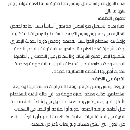
هذه الدول تختار استعمال لينكس كما ذكرت سابقا لعدة عوامل ومن
بينها ما يالي :
تخفيض التكلفة:
اختيار نظام التشغيل جنو لينكس، قد يكون أساساً بسب الحاجة لخفض
التكاليف في مفهوم رسوم الترخيص لاستخدام البرمجيات الاحتكارية
وإمكانية استخدام الحواسيب القديمة، وخفض دورة التحديث الإجباري
لهذه الأجهزة.فكما نعلم مثلا مايكروسوفت توقف الدعم لأنظمة
تشغيلها لإجبار جميع الشركات والأشخاص على التحديث إلى أنظمتها
الحديث، وهذه بطبيعة لحال قد يكلف الدول مزانية مهمة وضخمة
لتحديث أجهزتها للأنظمة الاحتكارية الجديدة .
القدرة على التكيف:
توزيعة لينكس يمكن تكيفها وفقا للاحتياجات مستخدميها وطبيعة
استخدامها كذلك وهذه الميزة مهمة جدا في حالة الرغبة للاستخدام
الأمثل للموارد. فلينكس يمكنك هذه الدول في إنشاء أنظمة محددة
مثل أنظمة مراقبة الحركة الجوية أو الملاحة، أو للبحث في السجلات
الطبية في المستشفيات العامة.وكذلك من المهم أن نشير أن هناك
من الدول التي تنشئ منصات وتوزيعات لأغراض تعليمية.