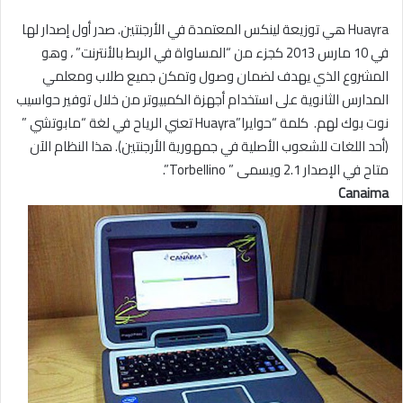
Huayra هي توزيعة لينكس المعتمدة في الأرجنتين. صدر أول إصدار لها
في 10 مارس 2013 كجزء من “المساواة في الربط بالأنترنت” ، وهو
المشروع الذي يهدف لضمان وصول وتمكن جميع طلاب ومعلمي
المدارس الثانوية على استخدام أجهزة الكمبيوتر من خلال توفير حواسيب
نوت بوك لهم. كلمة “حوايرا”Huayra تعني الرياح في لغة “مابوتشي ”
(أحد اللغات للشعوب الأصلية في جمهورية الأرجنتين). هذا النظام الآن
متاح في الإصدار 2.1 ويسمى ” Torbellino”.
Canaima