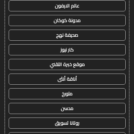
عالم الايفون
مدونة كوكان
صحيفة نهج
كار نيوز
موقع خبرة التقني
أناقة أنثى
متورخ
مدسن
روتانا تسويق