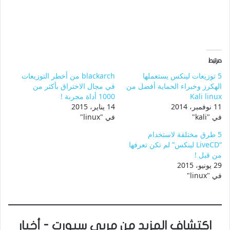
مرتبط
5 توزيعات لينكس يستعملها
blackarch من أخطر التوزيعات
الهكرز وخبراء الحماية أفضل من
في مجال الاختراق بأكثر من
Kali linux
1000 أداة مجربة !
11 نوفمبر، 2014
14 يناير، 2015
في "kali"
في "linux"
5 طرق مختلفة لاستخدام
“LiveCD لينكس” لم تكن تعرفها
من قبل !
29 يونيو، 2015
في "linux"
اكتشاف المزيد من مربى سبورت - أخبار