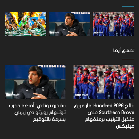
تحقق أيضا
نتائج Hundred 2026: فاز فريق
ساندرو تونالي: أقنعه مدرب
Southern Brave على
توتنهام روبرتو دي زيربي
متذيل الترتيب برمنغهام
بسرعة بالتوقيع
فينيكس