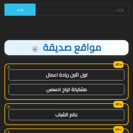
البحث
عن:
مواقع صديقة
+
!
اول اثنين ريادة اعمال
مشاركة ارباح ادسنس
!
عالم الشباب
!