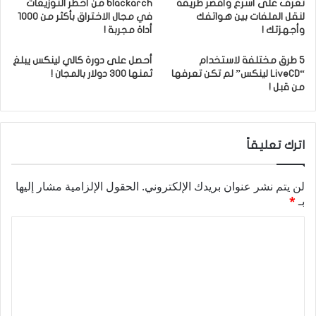
تعرف على أسرع وأقصر طريقة
blackarch من أخطر التوزيعات
لنقل الملفات بين هواتفك
في مجال الاختراق بأكثر من 1000
وأجهزتك !
أداة مجربة !
5 طرق مختلفة لاستخدام
أحصل على دورة كالي لينكس يبلغ
“LiveCD لينكس” لم تكن تعرفها
ثمنها 300 دولار بالمجان !
من قبل !
اترك تعليقاً
لن يتم نشر عنوان بريدك الإلكتروني.
الحقول الإلزامية مشار إليها
بـ
*
ا
ل
ت
ع
ل