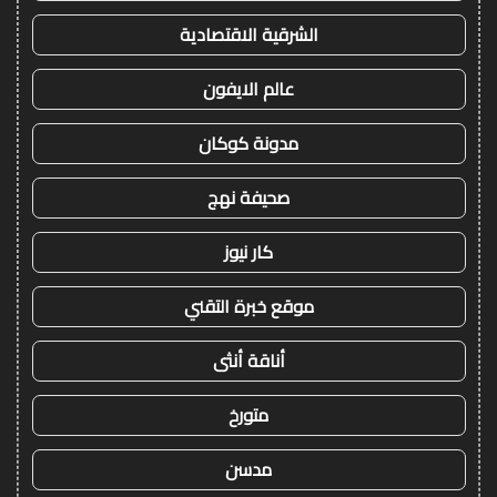
الشرقية الاقتصادية
عالم الايفون
مدونة كوكان
صحيفة نهج
كار نيوز
موقع خبرة التقني
أناقة أنثى
متورخ
مدسن