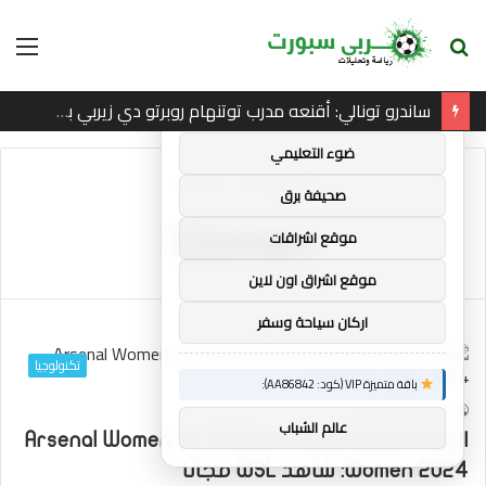
بحث
الق
×
توصيات :
عن
ساندرو تونالي: أقنعه مدرب توتنهام روبرتو دي زيربي بسرعة بالتوقيع
باقة متميزة VIP (كود: AA35872):
ضوء التعليمي
الرئيسية
/
Women
صحيفة برق
Women
موقع اشراقات
موقع اشراق اون لاين
اركان سياحة وسفر
تكنولوجيا
باقة متميزة VIP (كود: AA86842):
44
0
mrabi
عالم الشباب
البث المباشر لمباراة Arsenal Women vs. Chelsea
Women 2024: شاهد WSL مجانًا