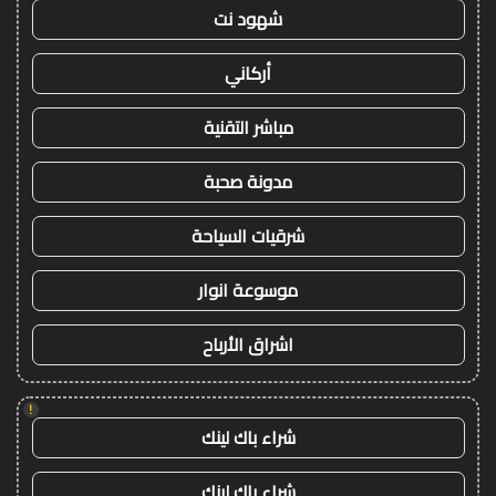
شهود نت
أركاني
مباشر التقنية
مدونة صحبة
شرقيات السياحة
موسوعة انوار
اشراق الأرباح
!
شراء باك لينك
شراء باك لينك