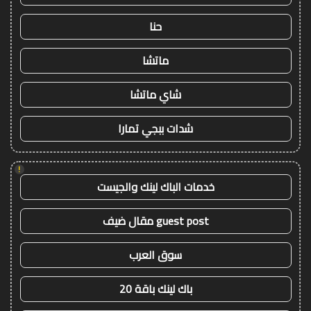
حنا
ماتشا
شاي ماتشا
شدات ببجي تمارا
!
خدمات الباك لينك والجيست
guest post مقال ضيف
سوق العرب
باك لينك باقة 20