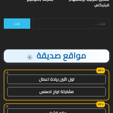
فينيكس
البحث
عن:
مواقع صديقة
+
!
اول اثنين ريادة اعمال
مشاركة ارباح ادسنس
!
عالم الشباب