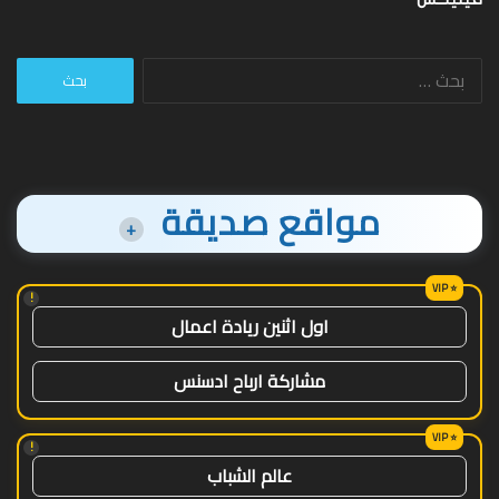
البحث
عن:
مواقع صديقة
+
!
اول اثنين ريادة اعمال
مشاركة ارباح ادسنس
!
عالم الشباب