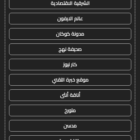
الشرقية الاقتصادية
عالم الايفون
مدونة كوكان
صحيفة نهج
كار نيوز
موقع خبرة التقني
أناقة أنثى
متورخ
مدسن