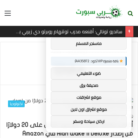
بحث
الق
×
توصيات :
عن
ساندرو تونالي: أقنعه مدرب توتنهام روبرتو دي زيربي بسرعة بالتوقيع
باقة متميزة VIP (كود: AA26790):
ماسنجر المسلم
الرئيسية
/
Wake
باقة متميزة VIP (كود: AA35872):
Wake
ضوء التعليمي
صحيفة برق
موقع اشراقات
تكنولوجيا
موقع اشراق اون لاين
2
0
mrabi
اركان سياحة وسفر
أفضل صفقة ألعاب الفيديو: احصل على 20 دولارًا
من إصدار Alan Wake II Deluxe في Amazon