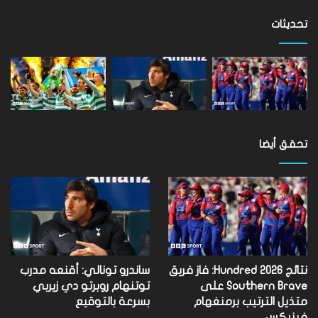
على
مستوى
تحديثات
العالم
تحقق أيضا
نتائج Hundred 2026: فاز فريق
ساندرو تونالي: أقنعه مدرب
Southern Brave على
توتنهام روبرتو دي زيربي
متذيل الترتيب برمنغهام
بسرعة بالتوقيع
فينيكس