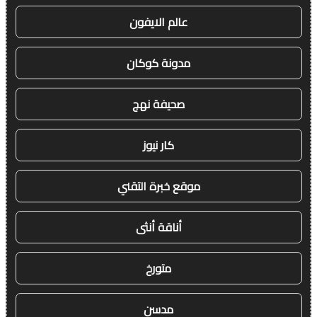
عالم الايفون
مدونة كوكان
صحيفة نهج
كار نيوز
موقع خبرة التقني
أناقة أنثى
متورخ
مدسن