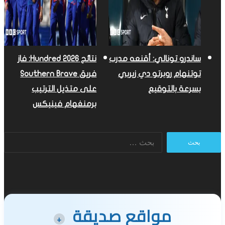
ساندرو تونالي: أقنعه مدرب
نتائج Hundred 2026: فاز
توتنهام روبرتو دي زيربي
فريق Southern Brave
بسرعة بالتوقيع
على متذيل الترتيب
برمنغهام فينيكس
البحث
عن:
مواقع صديقة
+