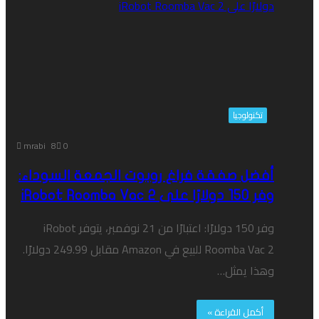
تكنولوجيا
mrabi
8
0
أفضل صفقة فراغ روبوت الجمعة السوداء:
وفر 150 دولارًا على iRobot Roomba Vac 2
وفر 150 دولارًا: اعتبارًا من 21 نوفمبر، يتوفر iRobot
Roomba Vac 2 للبيع في Amazon مقابل 249.99 دولارًا.
وهذا يمثل…
أكمل القراءة »