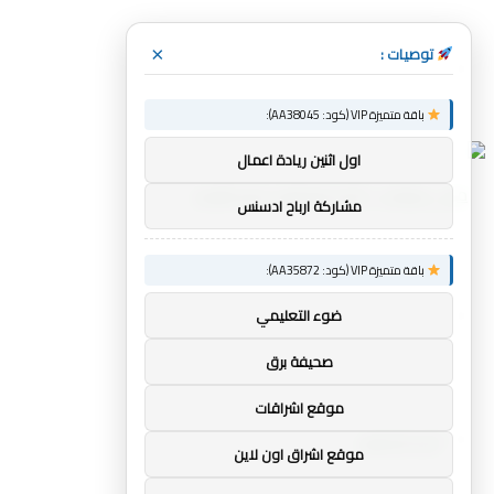
توصيات :
×
القائمة
باقة متميزة VIP (كود: AA38045):
اول اثنين ريادة اعمال
مشاركة ارباح ادسنس
باقة متميزة VIP (كود: AA35872):
بحث
ضوء التعليمي
صحيفة برق
موقع اشراقات
عن
أخبار الرياضة
موقع اشراق اون لاين