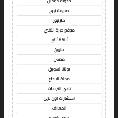
مدونة كوكان
صحيفة نهج
كار نيوز
موقع خبرة التقني
أناقة أنثى
متورخ
مدسن
روتانا تسويق
مجلة الابداع
نادي الترددات
استشارات اون لاين
المعارف
هيدب فيديو