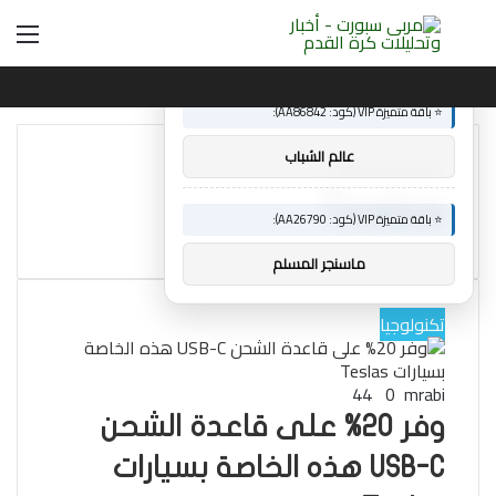
بحث
الق
×
🚀 توصيات :
عن
⭐ باقة متميزة VIP (كود: AA86842):
عالم الشباب
الرئيسية
/
Teslas
Teslas
⭐ باقة متميزة VIP (كود: AA26790):
ماسنجر المسلم
تكنولوجيا
44
0
mrabi
وفر 20% على قاعدة الشحن
USB-C هذه الخاصة بسيارات