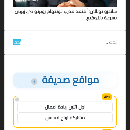
ساندرو تونالي: أقنعه مدرب توتنهام روبرتو دي زيربي
بسرعة بالتوقيع
البحث
عن:
مواقع صديقة
+
!
اول اثنين ريادة اعمال
مشاركة ارباح ادسنس