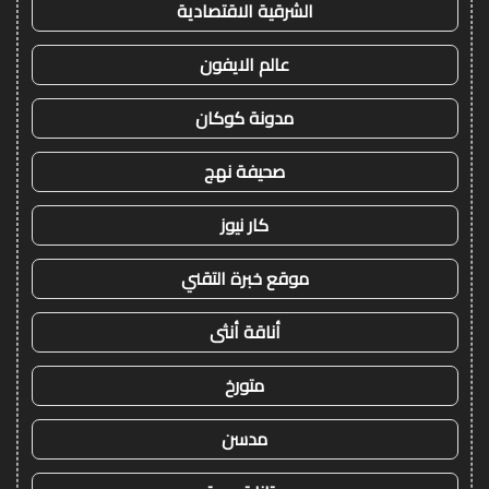
الشرقية الاقتصادية
عالم الايفون
مدونة كوكان
صحيفة نهج
كار نيوز
موقع خبرة التقني
أناقة أنثى
متورخ
مدسن