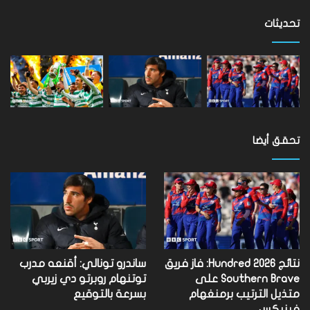
على
مستوى
تحديثات
العالم
تحقق أيضا
نتائج Hundred 2026: فاز فريق
ساندرو تونالي: أقنعه مدرب
Southern Brave على
توتنهام روبرتو دي زيربي
متذيل الترتيب برمنغهام
بسرعة بالتوقيع
فينيكس