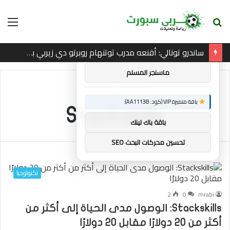
بحث
الق
×
توصيات :
عن
ساندرو تونالي: أقنعه مدرب توتنهام روبرتو دي زيربي بسرعة بالتوقيع
باقة متميزة VIP (كود: AA26790):
ماسنجر المسلم
الرئيسية
/
Stackskills
باقة متميزة VIP (كود: AA11138):
Stackskills
باقة باك لينك
تحسين محركات البحث SEO
تكنولوجيا
2
0
mrabi
Stackskills: الوصول مدى الحياة إلى أكثر من
أكثر من 20 دولارًا مقابل 20 دولارًا