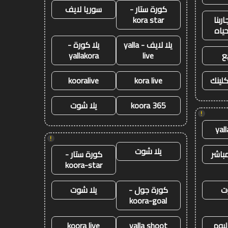
كورة ستار -
سوريا لايف
ربنا
kora star
حياه
يلا لايف - yalla
يلا كورة -
ع
live
yallakora
كلينك
kora live
kooralive
koora 365
يلا شوت
!
yal
!
يلا شوت
باشر
كورة ستار -
koora-star
ت
كورة جول -
يلا شوت
koora-goal
ليوم
yalla shoot
koora live