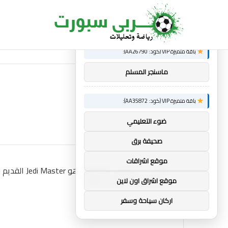
×
توصيات :
ساندرو تونالي: أقنعه مدرب توتنهام روبرتو دي زي
الجديد
باقة متميزة VIP (كود: AA26790):
ماسنجر المسلم
باقة متميزة VIP (كود: AA35872):
ضوء التعليمي
صحيفة برق
موقع اشراقات
موقع اشراق اون لاين
اركان سياحة وسفر