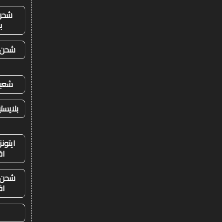
شحن
ب
شحن ي
شعبي
بلايست
ايتون
اق
شحن ي
اق