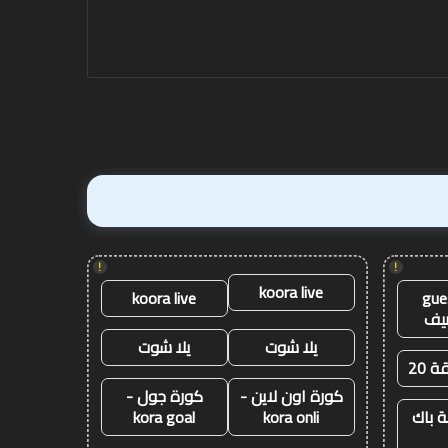
آنفيلد
متذيل
الترتيب
آنفيلد
الترتيب برمنغهام في
برمنغهام
فينيكس
!
!
koora live
koora live
gue
يف
يلا شوت
يلا شوت
ة 20
كورة اون لاين -
كورة جول -
 باك
kora onli
kora goal