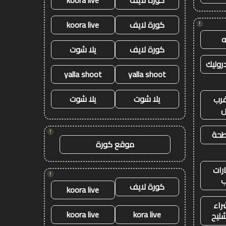
كورة لايف
koora live
كورة لايف
koora live
!
كورة لايف
يلا شوت
وليك
yalla shoot
yalla shoot
يلا شوت
يلا شوت
رب
ض
!
طحة
موقع كورة
رات
!
ب
كورة لايف
koora live
راء
koora live
kora live
شليح