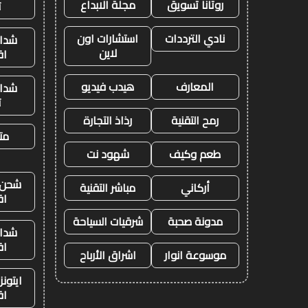
روتانا تسويق
مجلة الابداع
ت
نادي الترددات
استشارات اون
شدات
لاين
اق
المعارف
هيدب فيديو
شدات
ت
رمح التقنية
رذاذ التجارة
متج
طعم وكيف
شهود نت
شحن ي
أركاني
مباشر التقنية
اق
مدونة صحبة
شرقيات السياحة
شدات
اق
موسوعة انوار
اشراق الأرباح
ايتون
اق