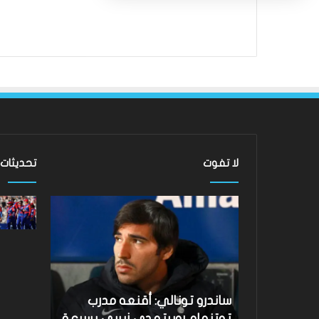
لا تفوت
تحديثات
ساندرو
لقد
تونالي:
عادت
أقنعه
الدوري
مدرب
الاسكتلندي
توتنهام
الممتاز
روبرتو
–
دي
لماذا
نتائج Hundred 2026: فاز فريق
ساندرو تونالي: أقنعه مدرب
لقد عادت
زيربي
لا
Southern على متذيل
توتنهام روبرتو دي زيربي بسرعة
الممتاز –