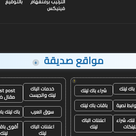
رفع
الترتيب برمنغهام
بالتوقيع
الأثقال
على مستوى العالم
الأثقال
فينيكس
مواقع صديقة
+
!
باك لينك
خدمات الباك
شراء باك لينك
st post
لينك والجيست
مقال ض
وابط نصية
باقات باك لينك
سوق العرب
باك لينك باق
لنك، شراء
اعلانات الباك
لينكات
لينك
اعلانات الباك
أقوى باقة
لينك
لينك