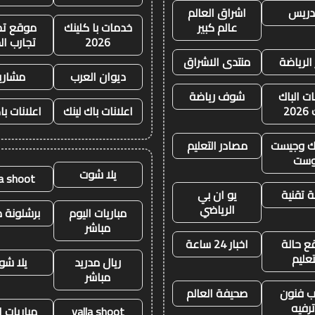
تدريس
اشراق العالم
عالم كبير
خدمات با كلينك
موقع تجا
2026
تجارب ال
 الرياضة
منتدى الاشراق
ديوان العرب
مشاري
ات الباك
شوف رياضة
20
اعلانات باك لينك
اعلانات با
نك وجيست
مصادر التعليم
وست
يلا شوت
la shoot
 تقنية
يو ان بي
الرياضي
مباريات اليوم
برشلونة م
مباشر
ع حالة
اخبار 24 ساعة
تعليم
ريال مدريد
يلا شو
مباشر
 فنون
صحيفة العالم
رفيه
yalla shoot
مباريات ا