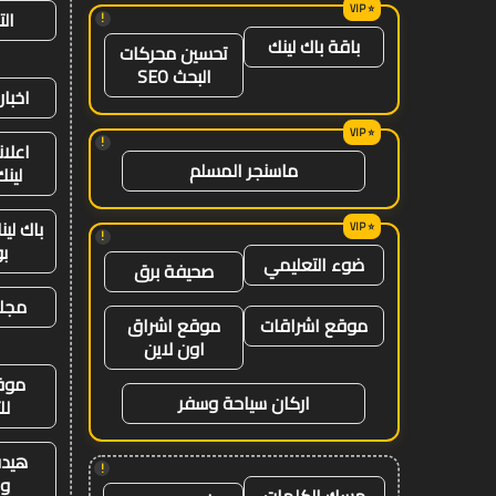
ال
!
باقة باك لينك
تحسين محركات
البحث SEO
اخبار
!
اعلان
ماسنجر المسلم
لينك 26
باك لي
!
ب
ضوء التعليمي
صحيفة برق
مجلة
موقع اشراقات
موقع اشراق
اون لاين
موق
اركان سياحة وسفر
لل
هيدب
!
وت