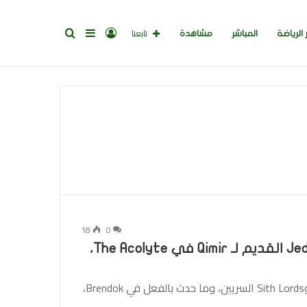
تسجيل
إضافة
بحث
تابعنا
 الرياضة
المباشر
مشاهدة
الدخول
عمود
عن
جانبي
18
0
يجب أن يكون Vernestra هو Jedi Master القديم لـ Qimir في The Acolyte،
تستمر الألغاز في التراكم المساعد. بين الخدع التوأم، وSith Lords السريين، وما حدث بالفعل في Brendok،