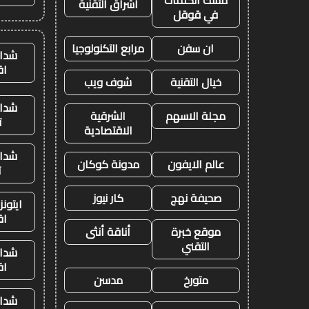
مسك الكلمات
اشراق التقنية
في قوقل
ان سفن
مرابع التكنولوجيا
شدات
اق
خيال التقنية
شوف ويب
شدات
مجلة الاسهم
الشرقية
ت
الاقتصادية
شدات
عالم الايفون
مدونة كوكان
ت
صحيفة نهج
كار نيوز
ايتون
اق
موقع خبرة
أناقة أنثى
التقني
شدات
اق
متورخ
مدسن
شدات