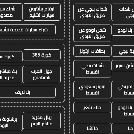
ارقام يشترون
شراء سيا
 شدات
شدات ببجي عن
سيارات تشليح
مصدوم
بجي
طريق الايدي
شراء سيارات قديمة تشليح
لا لودو
شحن لودو عن
طريق الايدي
ة ببجي
بطاقات ايتونز
كورة 365
كورة سي
يشن ستور
شدات ببجي
جول العرب
بث مباشر 
اقساط
goalarab
مدريد ال
ز امريكي
ايتونز سعودي
يلا لايف
ساط
اقساط
لا لودو
حناء شعر
ساط
ريال مدريد
برشلونة م
مباشر اليوم
اليوم
حنا
ماتشا