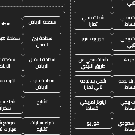
ابي
 ببجي
شدات ببجي
سطحة الرياض
سطحه
ساط
تمارا
سطحة بين
سطحة هيدر
 ببجي
فور يو ستور
المدن
ابي
سطحة شمال
سطحة غ
ر 4u
شدات ببجي عن
الرياض
الريا
طريق الايدي
سطحة جنوب
اقرب س
لا لودو
شحن يلا لودو
الرياض
ساط
تابي تمارا
تشليح
شراء سيا
 ببجي
ايتونز امريكي
سكرا
ساط
اقساط
شراء سيارات
موقع ش
ز سعودي
فور يو
تشليح
سيارات ت
ساط