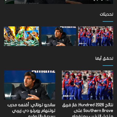
تفوتها
على
مستوى
تحديثات
العالم
تحقق أيضا
نتائج Hundred 2026: فاز فريق
ساندرو تونالي: أقنعه مدرب
Southern Brave على
توتنهام روبرتو دي زيربي
متذيل الترتيب برمنغهام
بسرعة بالتوقيع