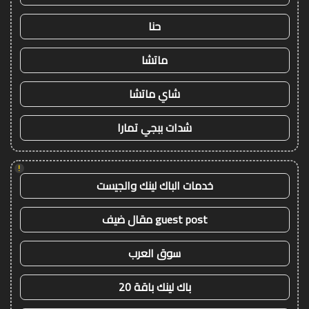
حنا
ماتشا
شاي ماتشا
شدات ببجي تمارا
!
خدمات الباك لينك والجيست
guest post مقال ضيف
سوق العرب
باك لينك باقة 20