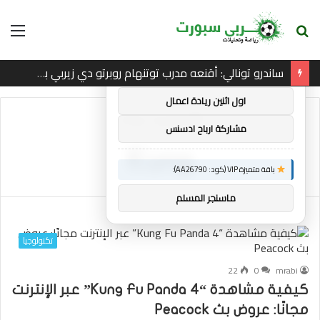
بحث
الق
×
توصيات :
عن
ساندرو تونالي: أقنعه مدرب توتنهام روبرتو دي زيربي بسرعة بالتوقيع
باقة متميزة VIP (كود: AA38045):
اول اثنين ريادة اعمال
الرئيسية
/
Kung
مشاركة ارباح ادسنس
Kung
باقة متميزة VIP (كود: AA26790):
ماسنجر المسلم
تكنولوجيا
22
0
mrabi
كيفية مشاهدة “Kung Fu Panda 4” عبر الإنترنت
مجانًا: عروض بث Peacock