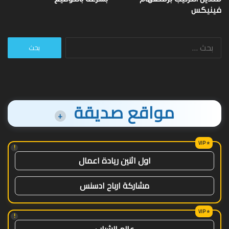
فينيكس
البحث
عن:
مواقع صديقة
+
!
اول اثنين ريادة اعمال
مشاركة ارباح ادسنس
!
عالم الشباب