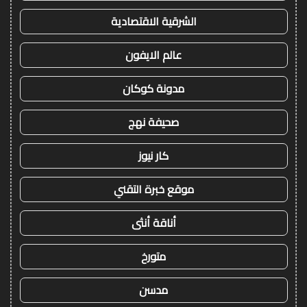
الشرقية الاقتصادية
عالم الايفون
مدونة كوكان
صحيفة نهج
كار نيوز
موقع خبرة التقني
أناقة أنثى
متورخ
مدسن