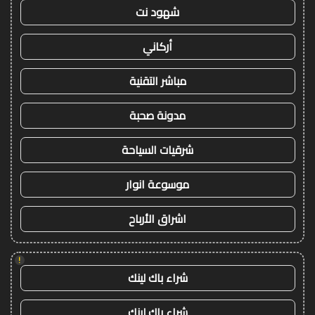
شهود نت
أركاني
مباشر التقنية
مدونة صحبة
شرقيات السياحة
موسوعة انوار
اشراق الأرباح
!
شراء باك لينك
شراء باك لينك