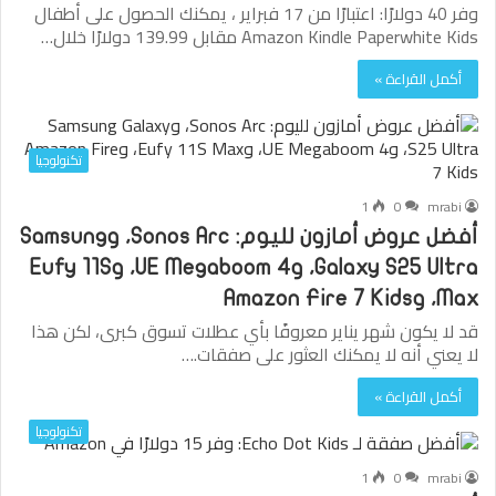
وفر 40 دولارًا: اعتبارًا من 17 فبراير ، يمكنك الحصول على أطفال
Amazon Kindle Paperwhite Kids مقابل 139.99 دولارًا خلال…
أكمل القراءة »
تكنولوجيا
1
0
mrabi
أفضل عروض أمازون لليوم: Sonos Arc، وSamsung
Galaxy S25 Ultra، وUE Megaboom 4، وEufy 11S
Max، وAmazon Fire 7 Kids
قد لا يكون شهر يناير معروفًا بأي عطلات تسوق كبرى، لكن هذا
لا يعني أنه لا يمكنك العثور على صفقات.…
أكمل القراءة »
تكنولوجيا
1
0
mrabi