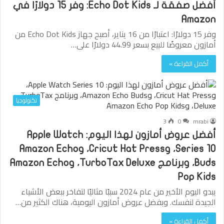
أفضل صفقة لـ Echo Dot Kids: وفر 15 دولارًا في
Amazon
وفر 15 دولارًا: اعتبارًا من 16 يناير، أصبح جهاز Echo Dot Kids من
أمازون معروضًا للبيع بسعر 44.99 دولارًا على…
أكمل القراءة »
تكنولوجيا
3
0
mrabi
أفضل عروض أمازون لهذا اليوم: Apple Watch
Series 10، وCricut Hat Press، وAmazon Echo
Buds، وبرنامج TurboTax Deluxe، وAmazon Echo
Pop Kids
يبدو اليوم الأخير من عام 2024 سببًا مثاليًا لتفاخر ببعض الأشياء
الجيدة لنفسك. وبفضل عروض أمازون اليومية، هناك الكثير من…
أكمل القراءة »