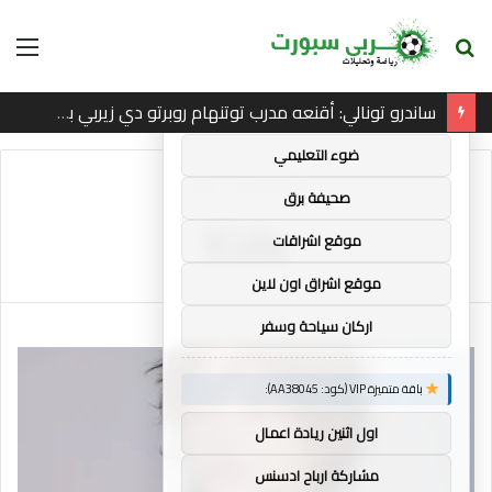
بحث
الق
×
توصيات :
عن
ساندرو تونالي: أقنعه مدرب توتنهام روبرتو دي زيربي بسرعة بالتوقيع
باقة متميزة VIP (كود: AA35872):
ضوء التعليمي
الرئيسية
/
Kids
صحيفة برق
Kids
موقع اشراقات
موقع اشراق اون لاين
اركان سياحة وسفر
باقة متميزة VIP (كود: AA38045):
اول اثنين ريادة اعمال
مشاركة ارباح ادسنس