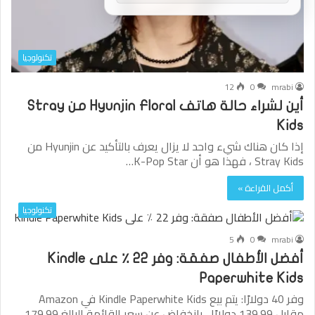
تكنولوجيا
12
0
mrabi
أين لشراء حالة هاتف Hyunjin Floral من Stray
Kids
إذا كان هناك شيء واحد لا يزال يعرف بالتأكيد عن Hyunjin من
Stray Kids ، فهذا هو أن K-Pop Star…
أكمل القراءة »
تكنولوجيا
5
0
mrabi
أفضل الأطفال صفقة: وفر 22 ٪ على Kindle
Paperwhite Kids
وفر 40 دولارًا: يتم بيع Kindle Paperwhite Kids في Amazon
مقابل 139.99 دولارًا ، بانخفاض عن سعر القائمة البالغ 179.99…