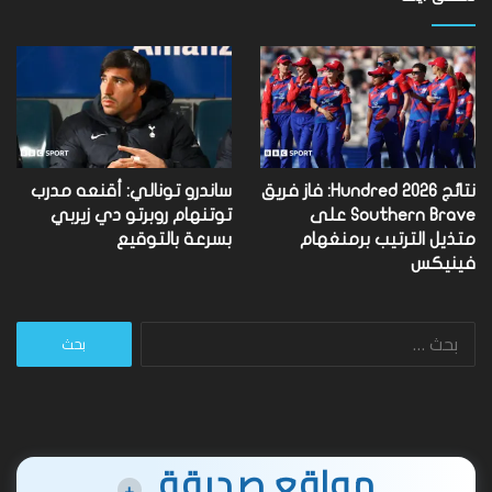
نتائج Hundred 2026: فاز فريق
ساندرو تونالي: أقنعه مدرب
Southern Brave على
توتنهام روبرتو دي زيربي
متذيل الترتيب برمنغهام
بسرعة بالتوقيع
فينيكس
البحث
عن:
مواقع صديقة
+