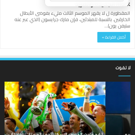
Mark الجديدة والمزيد
المقطورة ل لا يقهر الموسم الثالث مليء بفوضى الأبطال
الخارقين. بالنسبة للمبتدئين، فإن مارك جرايسون (الذي عبر عنه
ستيفن يون)…
أكمل القراءة »
لا تفوت
لقد
ألع
عادت
الك
الدوري
الاسكتلندي
الإ
الممتاز
إيم
–
كا
لماذا
تح
لا
بل
ينبغي
رف
لقد عادت الدوري الاسكتلندي الممتاز – لماذا لا ينبغي أن