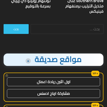
Southern Brave على
توتنهام روبرتو دي زيربي
متذيل الترتيب برمنغهام
بسرعة بالتوقيع
فينيكس
البحث
عن:
مواقع صديقة
+
!
اول اثنين ريادة اعمال
مشاركة ارباح ادسنس