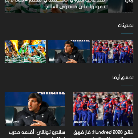
أن
الأ
تفوتها على مستوى العالم
ب
تفوتها
على
مستوى
تحديثات
العالم
تحقق أيضا
نتائج Hundred 2026: فاز فريق
ساندرو تونالي: أقنعه مدرب