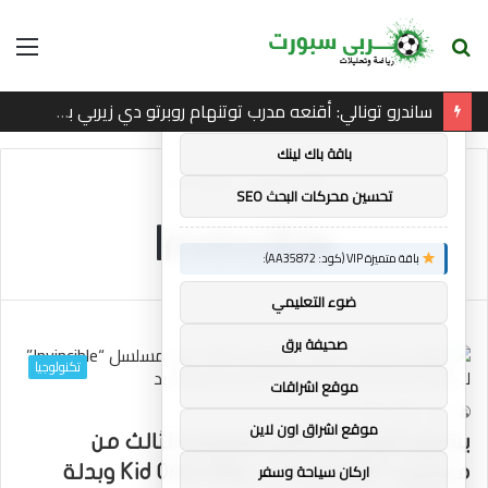
بحث
الق
×
توصيات :
عن
ساندرو تونالي: أقنعه مدرب توتنهام روبرتو دي زيربي بسرعة بالتوقيع
باقة متميزة VIP (كود: AA11138):
باقة باك لينك
الرئيسية
/
Invincible
تحسين محركات البحث SEO
Invincible
باقة متميزة VIP (كود: AA35872):
ضوء التعليمي
صحيفة برق
تكنولوجيا
موقع اشراقات
2
0
mrabi
موقع اشراق اون لاين
يشوق العرض الدعائي للموسم الثالث من
اركان سياحة وسفر
مسلسل “Invincible” لـ Kid Omni-Man وبدلة