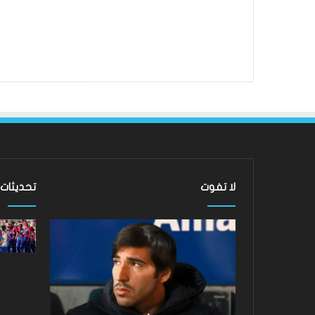
لا تفوت
تحديثات
ساندرو
لقد
تونالي:
عادت
أقنعه
الدوري
مدرب
الاسكتلندي
توتنهام
الممتاز
روبرتو
–
دي
لماذا