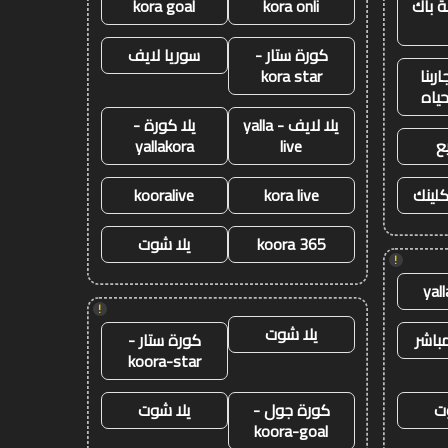
 باك
kora onli
kora goal
كورة ستار -
سوريا لايف
ربنا
kora star
حياه
يلا لايف - yalla
يلا كورة -
ع
live
yallakora
كلينك
kora live
kooralive
koora 365
يلا شوت
!
yal
!
يلا شوت
باشر
كورة ستار -
koora-star
ت
كورة جول -
يلا شوت
koora-goal