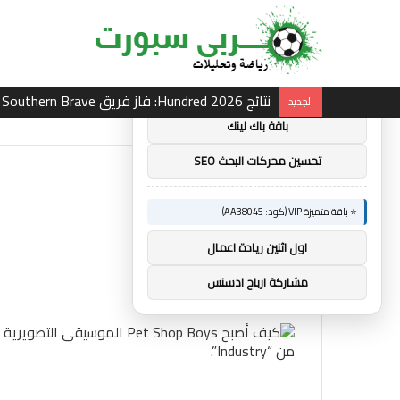
×
🚀 توصيات :
⭐ باقة متميزة VIP (كود: AA11138):
ساندرو تونالي: أقنعه مدرب توتنهام روبرتو دي زي
الجديد
باقة باك لينك
تحسين محركات البحث SEO
⭐ باقة متميزة VIP (كود: AA38045):
اول اثنين ريادة اعمال
مشاركة ارباح ادسنس