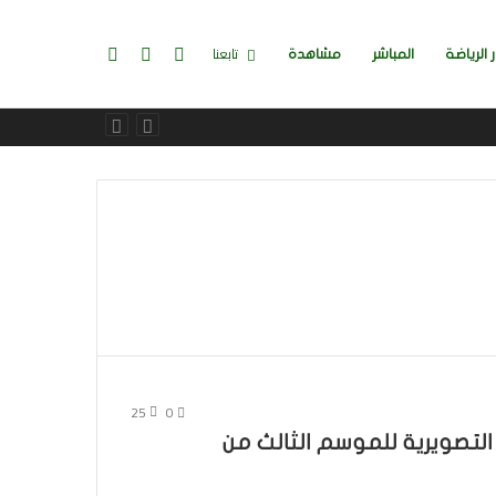
تسجيل
إضافة
بحث
تابعنا
ر الرياضة
المباشر
مشاهدة
الدخول
عمود
عن
جانبي
25
0
Pet  الموسيقى التصويرية للموسم الثالث من