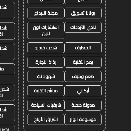
شدات
روتانا تسويق
مجلة الابداع
ت
نادي الترددات
استشارات اون
شدات
لاين
اق
المعارف
هيدب فيديو
شدات
ت
رمح التقنية
رذاذ التجارة
متج
طعم وكيف
شهود نت
شحن ي
أركاني
مباشر التقنية
اق
مدونة صحبة
شرقيات السياحة
شدات
اق
موسوعة انوار
اشراق الأرباح
ايتون