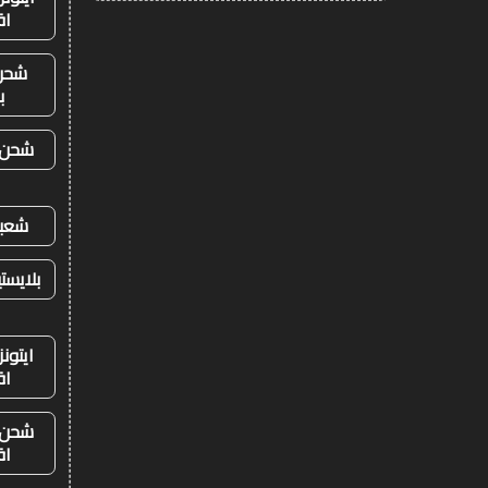
اق
شحن
ب
شحن ي
شعبي
بلايست
ايتون
اق
شحن ي
اق