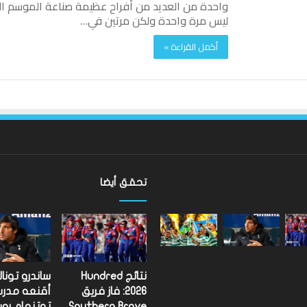
واحدة من العديد من أفراح عظيمة صناعة الموسم الث
ليس مرة واحدة ولكن مرتين في…
أكمل القراءة »
تحقق أيضا
ألعاب
الكومنولث
2026:
الإنجليزية
إيميلي
نتائج Hundred
ساندرو تونا
كامبل
2026: فاز فريق
أقنعه مدر
تحتفظ
Southern Brave
توتنهام روب