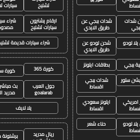
تشليح
سيارات ت
ساط
ارقام يشترون
شراء سيا
 شدات
شدات ببجي عن
سيارات تشليح
مصدوم
بجي
طريق الايدي
شراء سيارات قديمة تشليح
لا لودو
شحن لودو عن
طريق الايدي
ة ببجي
بطاقات ايتونز
كورة 365
كورة سي
يشن ستور
شدات ببجي
جول العرب
بث مباشر 
اقساط
goalarab
مدريد ال
ز امريكي
ايتونز سعودي
يلا لايف
ساط
اقساط
لا لودو
حناء شعر
ساط
ريال مدريد
برشلونة م