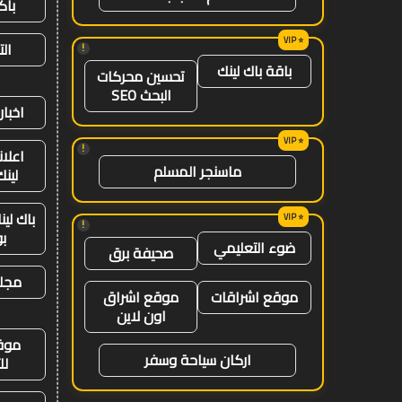
باك
ال
!
باقة باك لينك
تحسين محركات
البحث SEO
اخبار
!
اعلان
ماسنجر المسلم
لينك 26
باك لي
!
ب
ضوء التعليمي
صحيفة برق
مجلة
موقع اشراقات
موقع اشراق
اون لاين
موق
اركان سياحة وسفر
لل