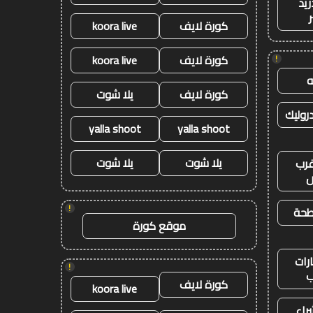
ريد
كورة لايف
koora live
كورة لايف
koora live
!
كورة لايف
يلا شوت
وليك
yalla shoot
yalla shoot
يلا شوت
يلا شوت
رب
ض
!
طحة
موقع كورة
رات
!
ب
كورة لايف
koora live
راء