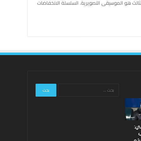
الث هو الموسيقى التصويرية. السلسلة الانخفاضات
البحث
عن:
ليفربول:
نتائج
هارفي
Hundred
إليوت
2026:
مستعد
فاز
لاغتنام
فريق
لي:
“الفرصة
Southern
ب
الثانية”
Brave
رتو