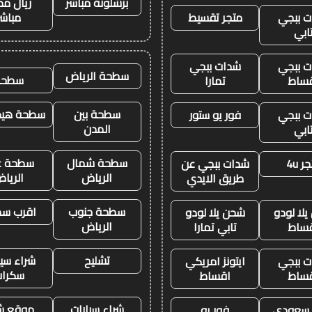
برشلونة مباشر
ريال مد
 ببجي
متجر تقسيط
مباشر
ابي
 ببجي
شدات ببجي
سطحة الرياض
سطحه
ساط
تمارا
سطحة بين
سطحة هيدر
 ببجي
فور يو ستور
المدن
ابي
سطحة شمال
سطحة غ
ر 4u
شدات ببجي عن
الرياض
الريا
طريق الايدي
سطحة جنوب
اقرب س
لا لودو
شحن يلا لودو
الرياض
ساط
تابي تمارا
تشليح
شراء سيا
 ببجي
ايتونز امريكي
سكرا
ساط
اقساط
شراء سيارات
موقع ش
ز سعودي
فور يو