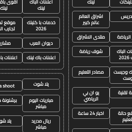
لينكات
لينك
اعلانات الباك
أقوى باقة
لينك
لينك
تدريس
اشراق العالم
عالم كبير
خدمات با كلينك
موقع تجا
2026
تجارب ال
 الرياضة
منتدى الاشراق
ديوان العرب
مشاري
ات الباك
شوف رياضة
20
اعلانات باك لينك
اعلانات با
نك وجيست
مصادر التعليم
وست
يلا شوت
la shoot
 تقنية
يو ان بي
الرياضي
مباريات اليوم
برشلونة م
مباشر
ع حالة
اخبار 24 ساعة
تعليم
ريال مدريد
يلا شو
مباشر