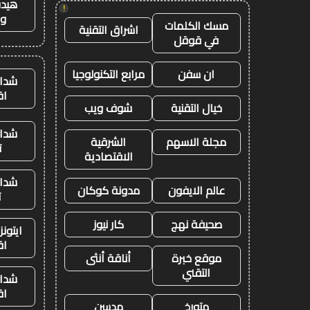
هيدب
!
وت
مسك الكلمات
اشراق التقنية
في قوقل
ان سفن
مرابع التكنولوجيا
شدات
اق
خيال التقنية
شوف ويب
شدات
مجلة الاسهم
الشرقية
ت
الاقتصادية
شدات
عالم الايفون
مدونة كوكان
ت
صحيفة نهج
كار نيوز
ايتون
اق
موقع خبرة
أناقة أنثى
التقني
شدات
اق
متورخ
مدسن