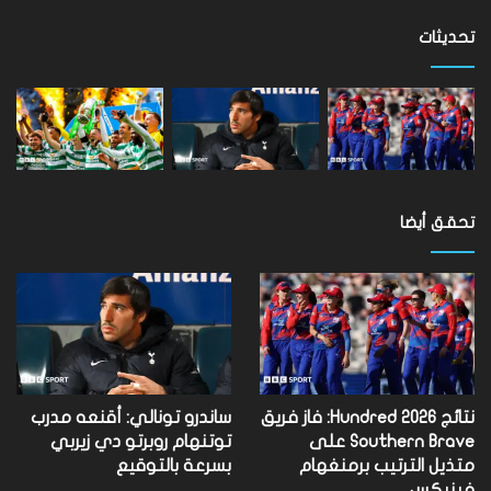
على
مستوى
تحديثات
العالم
تحقق أيضا
نتائج Hundred 2026: فاز فريق
ساندرو تونالي: أقنعه مدرب
Southern Brave على
توتنهام روبرتو دي زيربي
متذيل الترتيب برمنغهام
بسرعة بالتوقيع
فينيكس