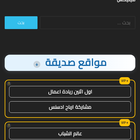
البحث
عن:
مواقع صديقة
+
!
اول اثنين ريادة اعمال
مشاركة ارباح ادسنس
!
عالم الشباب