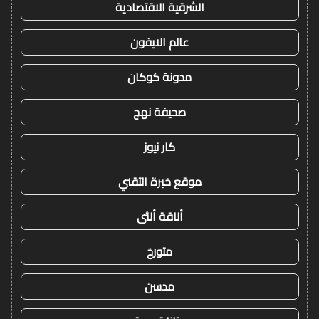
الشرقية الاقتصادية
عالم الايفون
مدونة كوكان
صحيفة نهج
كار نيوز
موقع خبرة التقني
أناقة أنثى
متورخ
مدسن