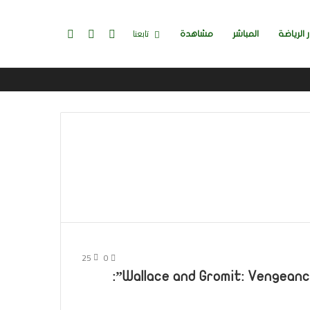
تسجيل
إضافة
بحث
تابعنا
ر الرياضة
المباشر
مشاهدة
الدخول
عمود
عن
جانبي
25
0
العرض التشويقي لفيلم “Wallace and Gromit: Vengeance Most Fowl”: