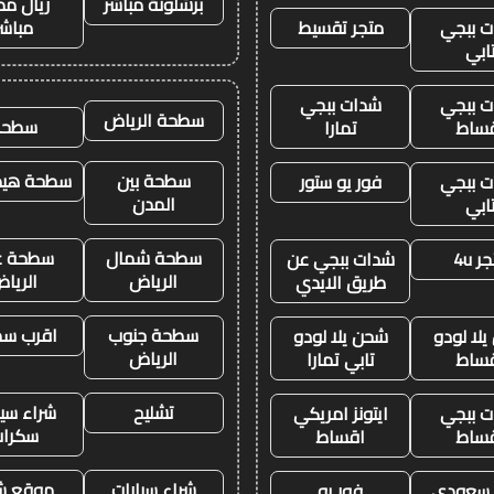
برشلونة مباشر
ريال مد
 ببجي
متجر تقسيط
مباشر
ابي
 ببجي
شدات ببجي
سطحة الرياض
سطحه
ساط
تمارا
سطحة بين
سطحة هيدر
 ببجي
فور يو ستور
المدن
ابي
سطحة شمال
سطحة غ
ر 4u
شدات ببجي عن
الرياض
الريا
طريق الايدي
سطحة جنوب
اقرب س
لا لودو
شحن يلا لودو
الرياض
ساط
تابي تمارا
تشليح
شراء سيا
 ببجي
ايتونز امريكي
سكرا
ساط
اقساط
شراء سيارات
موقع ش
ز سعودي
فور يو