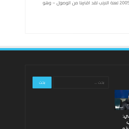
الأول كامل الطول والاس وغروميت الفيلم منذ عام 2005 لعنة الارنب لقد اقتربنا من الوصول – وهو
البحث
عن:
لي:
ب
رتو