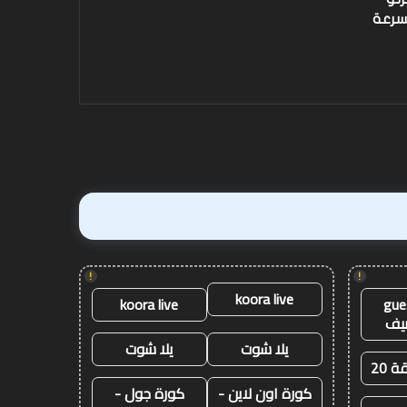
سرعة
!
!
koora live
koora live
gue
يف
يلا شوت
يلا شوت
ة 20
كورة اون لاين -
كورة جول -