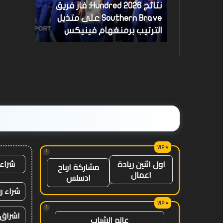
نتائج Hundred 2026: فاز فريق
على
متذيل
Southern Brave على متذيل
الترتيب
الترتيب برمنغهام فينيكس
برمنغهام
فينيكس
!
شراء 
اول اثنين ريادة
مشاركة ارباح
اعمال
ادسنس
شراء ر
!
اشراق 
عالم الشباب