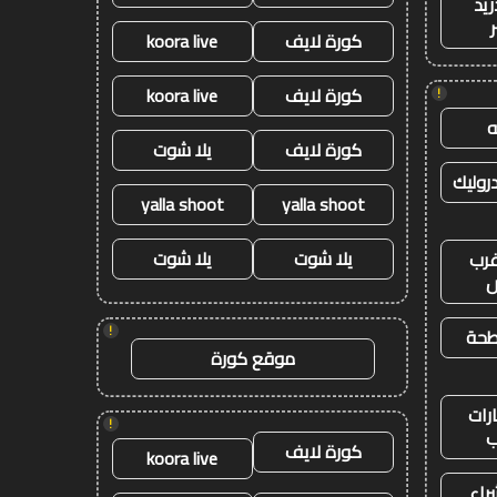
ريد
كورة لايف
koora live
كورة لايف
koora live
!
كورة لايف
يلا شوت
وليك
yalla shoot
yalla shoot
يلا شوت
يلا شوت
رب
ض
!
طحة
موقع كورة
رات
!
ب
كورة لايف
koora live
راء