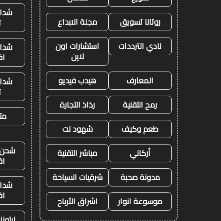
شدات
روتانا تسويق
مجلة الابداع
ت
نادي الترددات
استشارات اون
شدات
لاين
اق
المعارف
هيدب فيديو
شدات
ت
رمح التقنية
رذاذ التجارة
متج
طعم وكيف
شهود نت
شحن ي
أركاني
مباشر التقنية
اق
مدونة صحبة
شرقيات السياحة
شدات
اق
موسوعة انوار
اشراق الأرباح
ايتون