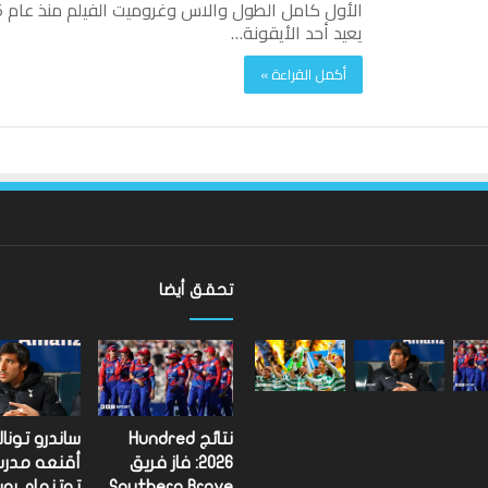
يعيد أحد الأيقونة…
أكمل القراءة »
تحقق أيضا
نتائج Hundred
ساندرو تونا
2026: فاز فريق
أقنعه مدر
Southern Brave
توتنهام روب