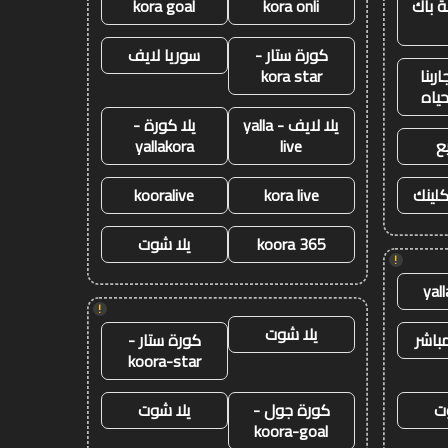
 باك
kora onli
kora goal
كورة ستار -
سوريا لايف
ربنا
kora star
حياه
يلا لايف - yalla
يلا كورة -
ع
live
yallakora
كلينك
kora live
kooralive
koora 365
يلا شوت
!
yal
!
يلا شوت
باشر
كورة ستار -
koora-star
ت
كورة جول -
يلا شوت
koora-goal