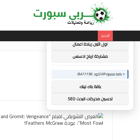
×
🚀 توصيات :
⭐ باقة متميزة VIP (كود: AA38045):
الجديد
اول اثنين ريادة اعمال
مشاركة ارباح ادسنس
⭐ باقة متميزة VIP (كود: AA11138):
باقة باك لينك
تحسين محركات البحث SEO