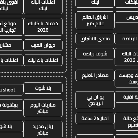
لينكات
لينك
اعلانات الباك
أقوى باقة
لينك
لينك
تدريس
اشراق العالم
عالم كبير
خدمات با كلينك
موقع تجا
2026
تجارب ال
 الرياضة
منتدى الاشراق
ديوان العرب
مشاري
ات الباك
شوف رياضة
20
اعلانات باك لينك
اعلانات با
نك وجيست
مصادر التعليم
وست
يلا شوت
la shoot
 تقنية
يو ان بي
الرياضي
مباريات اليوم
برشلونة م
مباشر
ع حالة
اخبار 24 ساعة
تعليم
ريال مدريد
يلا شو
مباشر