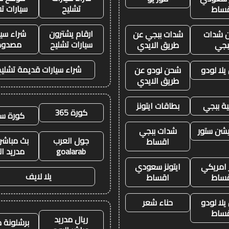
تشليح
سيارات ت
ساط
ارقام يشترون
شراء سيا
 شدات
شدات ببجي عن
سيارات تشليح
مصدوم
بجي
طريق الايدي
شراء سيارات قديمة تشليح
لا لودو
شحن لودو عن
طريق الايدي
ة ببجي
بطاقات ايتونز
كورة 365
كورة سي
يشن ستور
شدات ببجي
جول العرب
بث مباشر 
اقساط
goalarab
مدريد ال
ز امريكي
ايتونز سعودي
يلا لايف
ساط
اقساط
لا لودو
حناء شعر
ساط
ريال مدريد
برشلونة م