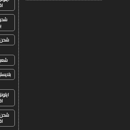
اق
شحن
ب
شحن ي
شعبي
بلايست
ايتون
اق
شحن ي
اق