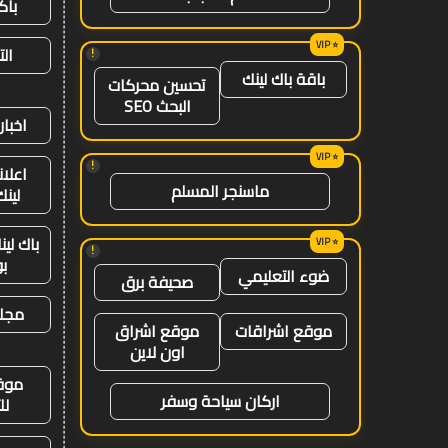
باك
ال
!
باقة باك لينك
تحسين محركات
البحث SEO
اخبار
!
اعلان
ماسنجر المسلم
لينك 26
باك لي
!
ب
ضوء التعليمي
صحيفة برق
مجلة
موقع اشراقات
موقع اشراق
اون لاين
موق
اركان سياحة وسفر
لل