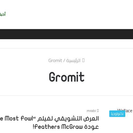
أخبا
الرئيسية
/
Gromit
Gromit
mrabi
تكنولوجيا
عودة Feathers McGraw!