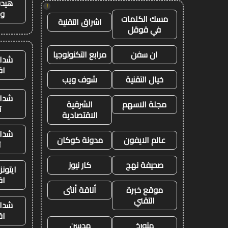
هيدب
!
وت
مسك الكلمات
اشراق التقنية
في قوقل
ان سفن
مرابع التكنولوجيا
شدات
اق
خيال التقنية
شوف ويب
شدات
مجلة الاسهم
الشرقية
ت
الاقتصادية
شدات
عالم الايفون
مدونة كوكان
ت
صحيفة نهج
كار نيوز
ايتون
اق
موقع خبرة
أناقة أنثى
التقني
شدات
اق
متورخ
مدسن