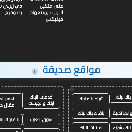
على متذيل
دي زيربي ب
الترتيب برمنغهام
بالتوقيع
فينيكس
مواقع صديقة
+
!
باك لينك
خدمات الباك
شراء باك لينك
st post
لينك والجيست
مقال ض
وابط نصية
باقات باك لينك
سوق العرب
باك لينك باق
لنك، شراء
اعلانات الباك