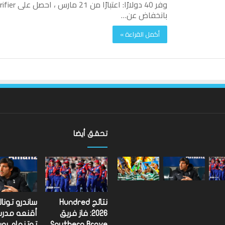
بانخفاض عن…
أكمل القراءة »
تحقق أيضا
ألعاب
الكومنولث
2026:
الإنجليزية
إيميلي
نتائج Hundred
ساندرو تونا
كامبل
2026: فاز فريق
أقنعه مدر
تحتفظ
Southern Brave
توتنهام روب