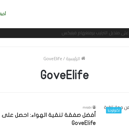
أخبار
ربي بسرعة بالتوقيع
الرئيسية
/
GoveElife
GoveElife
mrabi
تكنولوجيا
GoveElife