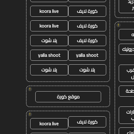
ريد
كورة لايف
koora live
كورة لايف
koora live
!
كورة لايف
يلا شوت
وليك
yalla shoot
yalla shoot
يلا شوت
يلا شوت
رب
ض
!
طحة
موقع كورة
رات
!
ب
كورة لايف
koora live
راء