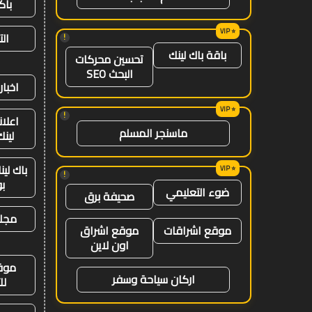
باك
ال
!
باقة باك لينك
تحسين محركات
البحث SEO
اخبار
!
اعلان
ماسنجر المسلم
لينك 26
باك لي
!
ب
ضوء التعليمي
صحيفة برق
مجلة
موقع اشراقات
موقع اشراق
اون لاين
موق
اركان سياحة وسفر
لل