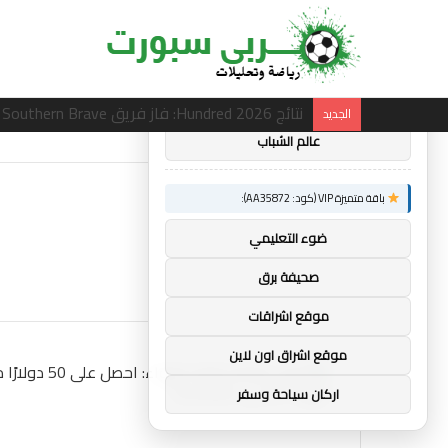
×
توصيات :
باقة متميزة VIP (كود: AA86842):
ساندرو تونالي: أقنعه مدرب توتنهام روبرتو دي زي
الجديد
عالم الشباب
باقة متميزة VIP (كود: AA35872):
ضوء التعليمي
صحيفة برق
موقع اشراقات
موقع اشراق اون لاين
اركان سياحة وسفر