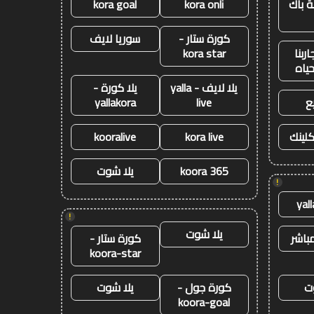
 باك
kora onli
kora goal
كورة ستار -
سوريا لايف
ربنا
kora star
حياه
يلا لايف - yalla
يلا كورة -
ع
live
yallakora
كلينك
kora live
kooralive
koora 365
يلا شوت
!
yal
!
يلا شوت
باشر
كورة ستار -
koora-star
ت
كورة جول -
يلا شوت
koora-goal