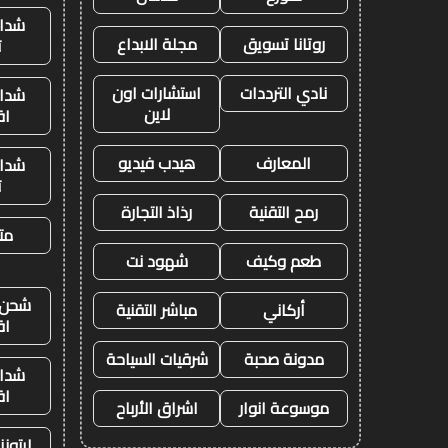
شدات
روتانا تسويق
مجلة الابداع
ت
نادي الترددات
استشارات اون
شدات
لاين
اق
المعارف
هيدب فيديو
شدات
ت
رمح التقنية
رذاذ التجارة
متج
طعم وكيف
شهود نت
شحن ي
أركاني
مباشر التقنية
اق
مدونة صحبة
شرقيات السياحة
شدات
اق
موسوعة انوار
اشراق الأرباح
ايتون