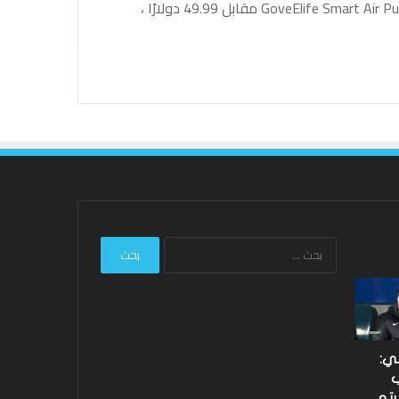
وفر 40 دولارًا: اعتبارًا من 21 مارس ، احصل على GoveElife Smart Air Purifier مقابل 49.99 دولارًا ،
البحث
عن:
ليفربول:
نتائج
هارفي
Hundred
إليوت
2026:
مستعد
فاز
لاغتنام
فريق
لي:
“الفرصة
Southern
ب
الثانية”
Brave
رتو