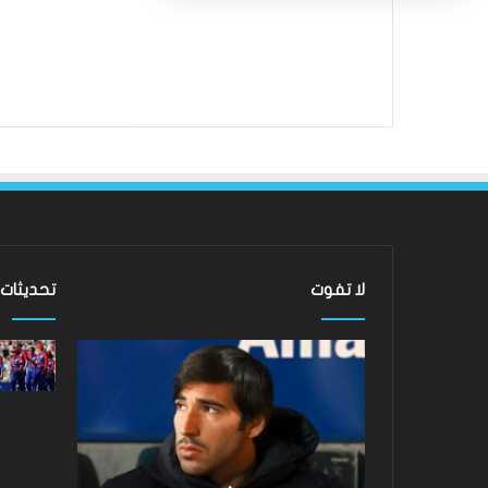
لا تفوت
تحديثات
ساندرو
لقد
تونالي:
عادت
أقنعه
الدوري
مدرب
الاسكتلندي
توتنهام
الممتاز
روبرتو
–
دي
لماذا