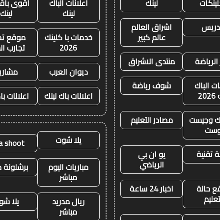
لينكات
لينك
اعلانات الباك
أقوى باقة
لينك
لينك
تدريس
اشراق العالم
عالم كبير
خدمات با كلينك
موقع تجا
2026
تجارب ال
 الرياضة
منتدى الاشراق
ديوان العرب
مشاري
ات الباك
شوف رياضة
20
اعلانات باك لينك
اعلانات با
نك وجيست
مصادر التعليم
وست
يلا شوت
la shoot
 تقنية
يو ان بي
الرياضي
مباريات اليوم
برشلونة م
مباشر
ع حالة
اخبار 24 ساعة
تعليم
ريال مدريد
يلا شو
مباشر