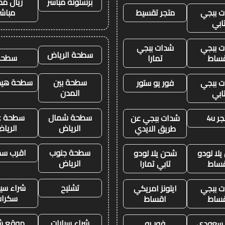
برشلونة مباشر
ريال مد
 ببجي
متجر تقسيط
مباشر
ابي
 ببجي
شدات ببجي
سطحة الرياض
سطحه
ساط
تمارا
سطحة بين
سطحة هيدر
 ببجي
فور يو ستور
المدن
ابي
سطحة شمال
سطحة غ
ر 4u
شدات ببجي عن
الرياض
الريا
طريق الايدي
سطحة جنوب
اقرب س
لا لودو
شحن يلا لودو
الرياض
ساط
تابي تمارا
تشليح
شراء سيا
 ببجي
ايتونز امريكي
سكرا
ساط
اقساط
شراء سيارات
موقع ش
ز سعودي
فور يو