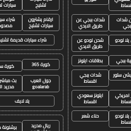
تشليح
سيارات ت
ساط
ارقام يشترون
شراء سيا
 شدات
شدات ببجي عن
سيارات تشليح
مصدوم
بجي
طريق الايدي
شراء سيارات قديمة تشليح
لا لودو
شحن لودو عن
طريق الايدي
ة ببجي
بطاقات ايتونز
كورة 365
كورة سي
يشن ستور
شدات ببجي
جول العرب
بث مباشر 
اقساط
goalarab
مدريد ال
ز امريكي
ايتونز سعودي
يلا لايف
ساط
اقساط
لا لودو
حناء شعر
ساط
ريال مدريد
برشلونة م