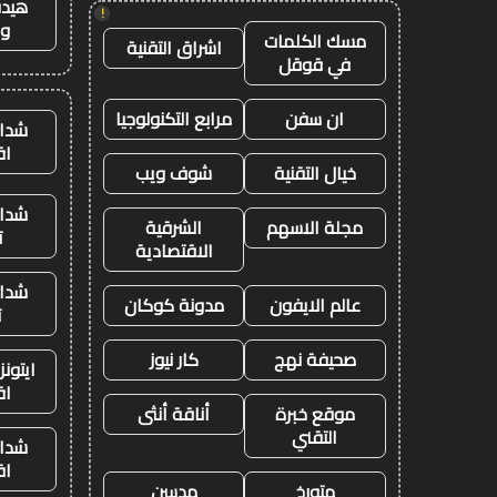
هيدب
!
وت
مسك الكلمات
اشراق التقنية
في قوقل
ان سفن
مرابع التكنولوجيا
شدات
اق
خيال التقنية
شوف ويب
شدات
مجلة الاسهم
الشرقية
ت
الاقتصادية
شدات
عالم الايفون
مدونة كوكان
ت
صحيفة نهج
كار نيوز
ايتون
اق
موقع خبرة
أناقة أنثى
التقني
شدات
اق
متورخ
مدسن