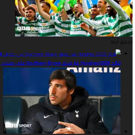
تحقق أيضا
نتائج Hundred 2026: فاز فريق Southern Brave على متذيل الترتيب برمنغهام فينيكس