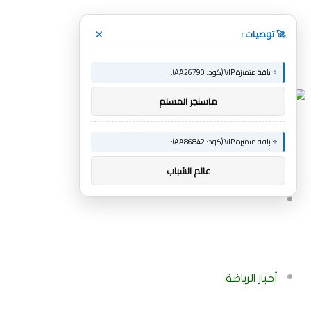
🚀 توصيات :
×
القائمة
⭐ باقة متميزة VIP (كود: AA26790):
ماسنجر المسلم
⭐ باقة متميزة VIP (كود: AA86842):
عالم الشباب
بحث
عن
أخبار الرياضة