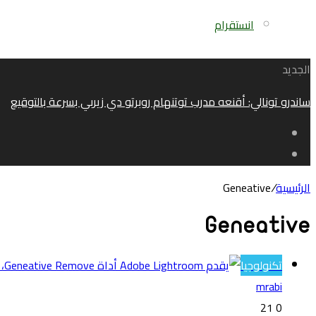
انستقرام
الجديد
ساندرو تونالي: أقنعه مدرب توتنهام روبرتو دي زيربي بسرعة بالتوقيع
الرئيسية
/
Geneative
Geneative
تكنولوجيا
mrabi
21
0