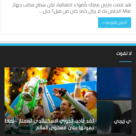
لقد قمت بتزيين منزلك بأضواء احتفالية، لكن سطح مكتب جهاز
Mac الخاص بك لا يزال كما كان من قبل؟ حان…
أكمل القراءة »
لا تفوت
لقد
ألع
عادت
الك
الدوري
الاسكتلندي
الإ
الممتاز
إيم
–
كا
لماذا
تح
لا
بل
ينبغي
رف
لقد عادت الدوري الاسكتلندي الممتاز – لماذا لا ينبغي أن
أن
الأ
تفوتها على مستوى العالم
ب
تفوتها