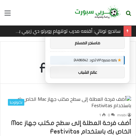
بحث
الق
×
توصيات :
عن
ساندرو تونالي: أقنعه مدرب توتنهام روبرتو دي زيربي بسرعة بالتوقيع
باقة متميزة VIP (كود: AA26790):
ماسنجر المسلم
الرئيسية
/
Festivitas
باقة متميزة VIP (كود: AA86842):
Festivitas
عالم الشباب
تكنولوجيا
1
0
mrabi
أضف فرحة العطلة إلى سطح مكتب جهاز Mac
الخاص بك باستخدام Festivitas