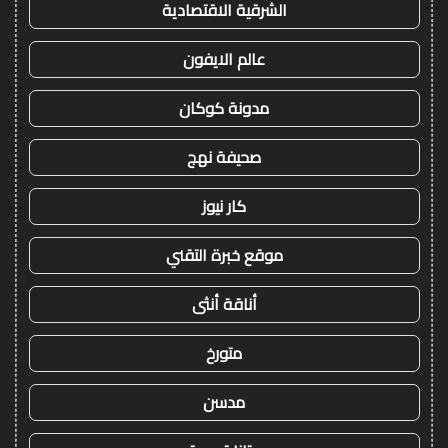
الشرقية الاقتصادية
عالم الايفون
مدونة كوكان
صحيفة نهج
كار نيوز
موقع خبرة التقني
أناقة أنثى
متورخ
مدسن