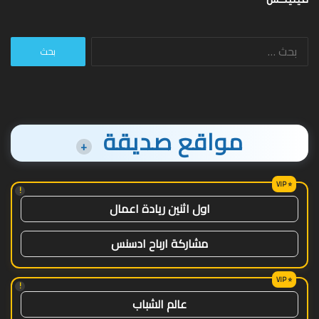
البحث
عن:
مواقع صديقة
+
!
اول اثنين ريادة اعمال
مشاركة ارباح ادسنس
!
عالم الشباب