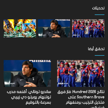
على
مستوى
تحديثات
العالم
تحقق أيضا
نتائج Hundred 2026: فاز فريق
ساندرو تونالي: أقنعه مدرب
Southern Brave على
توتنهام روبرتو دي زيربي
متذيل الترتيب برمنغهام
بسرعة بالتوقيع
فينيكس