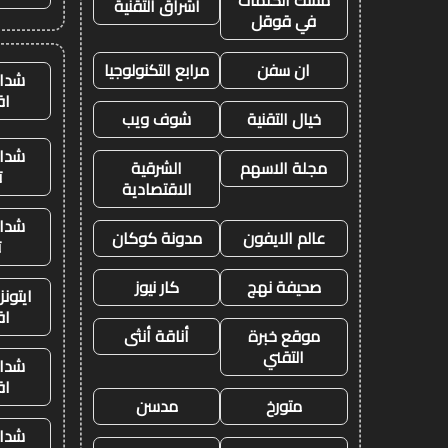
مسك الكلمات
اشراق التقنية
في قوقل
ان سفن
مرابع التكنولوجيا
شدات
اق
خيال التقنية
شوف ويب
شدات
مجلة الاسهم
الشرقية
ت
الاقتصادية
شدات
عالم الايفون
مدونة كوكان
ت
صحيفة نهج
كار نيوز
ايتون
اق
موقع خبرة
أناقة أنثى
التقني
شدات
اق
متورخ
مدسن
شدات