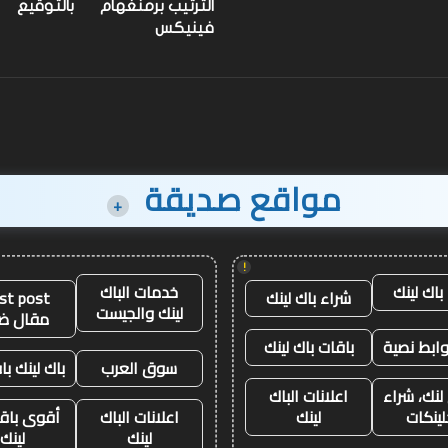
رفع
الترتيب برمنغهام
بالتوقيع
الأثقال
على مستوى العالم
الأثقال
فينيكس
مواقع صديقة
+
!
باك لينك
خدمات الباك
شراء باك لينك
st post
لينك والجيست
مقال ض
وابط نصية
باقات باك لينك
سوق العرب
باك لينك باق
لنك، شراء
اعلانات الباك
لينكات
لينك
اعلانات الباك
أقوى باقة
لينك
لينك