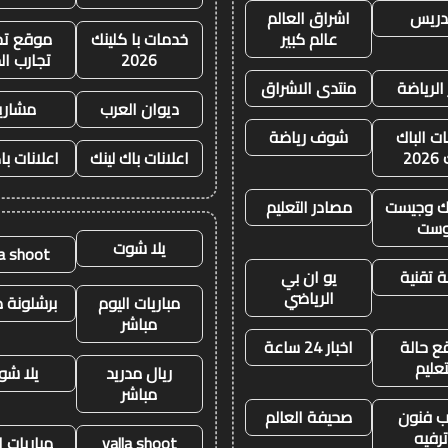
تدريس
اشراق العالم
عالم كبير
خدمات با كلينك
موقع تجا
2026
تجارب ال
 الرياضة
منتدى الاشراق
ديوان العرب
مشاري
ات الباك
شوف رياضة
20
اعلانات باك لينك
اعلانات با
نك وجيست
مصادر التعليم
وست
يلا شوت
la shoot
 تقنية
يو ان بي
الرياضي
مباريات اليوم
برشلونة م
مباشر
ع حالة
اخبار 24 ساعة
تعليم
ريال مدريد
يلا شو
مباشر
 فنون
صحيفة العالم
رفيه
yalla shoot
مباريات ا