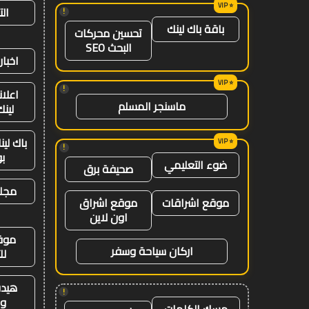
ال
!
باقة باك لينك
تحسين محركات
البحث SEO
اخبار
!
اعلان
ماسنجر المسلم
لينك 26
باك لي
!
ب
ضوء التعليمي
صحيفة برق
مجلة
موقع اشراقات
موقع اشراق
اون لاين
موق
اركان سياحة وسفر
لل
هيدب
!
وت