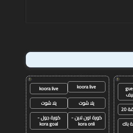
آنفيلد
متذيل
الترتيب
آنفيلد
الترتيب برمنغهام في
برمنغهام
فينيكس
!
!
koora live
koora live
gue
يف
يلا شوت
يلا شوت
ة 20
كورة اون لاين -
كورة جول -
 باك
kora onli
kora goal