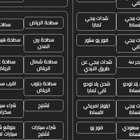
ابي
 ببجي
شدات ببجي
سطحة الرياض
سطحه
ساط
تمارا
سطحة بين
سطحة هيدر
 ببجي
فور يو ستور
المدن
ابي
سطحة شمال
سطحة غ
ر 4u
شدات ببجي عن
الرياض
الريا
طريق الايدي
سطحة جنوب
اقرب س
لا لودو
شحن يلا لودو
الرياض
ساط
تابي تمارا
تشليح
شراء سيا
 ببجي
ايتونز امريكي
سكرا
ساط
اقساط
شراء سيارات
موقع ش
ز سعودي
فور يو
تشليح
سيارات ت
ساط