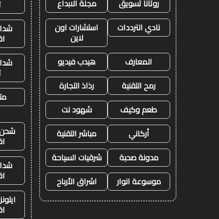
روتانا تسويق
مجلة الابداع
ت
نادي الترددات
استشارات اون
شدات
لاين
اق
المعارف
هيدب فيديو
شدات
ت
رمح التقنية
رذاذ التجارة
متج
طعم وكيف
شهود نت
شحن ي
أركاني
مباشر التقنية
اق
مدونة صحبة
شرقيات السياحة
شدات
اق
موسوعة انوار
اشراق الأرباح
ايتون
اق