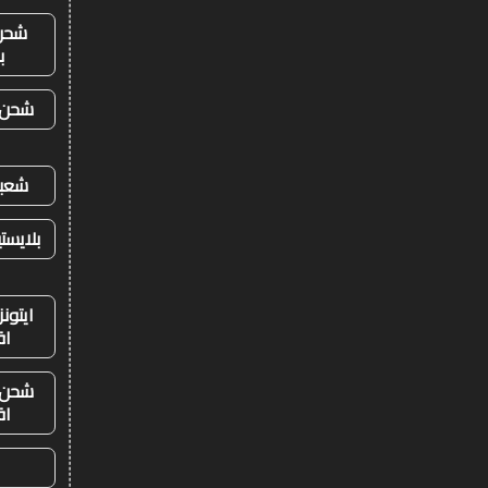
شحن
ب
شحن ي
شعبي
بلايست
ايتون
اق
شحن ي
اق