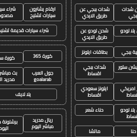
ارقام يشترون
شراء سيا
 شدات
شدات ببجي عن
سيارات تشليح
مصدوم
بجي
طريق الايدي
شراء سيارات قديمة تشليح
لا لودو
شحن لودو عن
طريق الايدي
ة ببجي
بطاقات ايتونز
كورة 365
كورة سي
يشن ستور
شدات ببجي
جول العرب
بث مباشر 
اقساط
goalarab
مدريد ال
ز امريكي
ايتونز سعودي
يلا لايف
ساط
اقساط
لا لودو
حناء شعر
ساط
ريال مدريد
برشلونة م
مباشر اليوم
اليوم
حنا
ماتشا