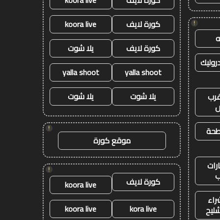
كورة لايف
koora live
كورة لايف
koora live
!
كورة لايف
يلا شوت
وليك
yalla shoot
yalla shoot
يلا شوت
يلا شوت
رب
ض
!
طحة
موقع كورة
رات
!
ب
كورة لايف
koora live
راء
koora live
kora live
شليح