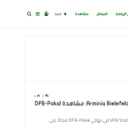
تسجيل
إضافة
بحث
تابعنا
 الرياضة
المباشر
مشاهدة
الدخول
عمود
عن
جانبي
6
0
Arminia Bielefeld vs. VFB Stuttgart 2025 Livestream: مشاهدة DFB-Pokal
TL ؛ DR: البث المباشر Arminia Bielefeld مقابل VFB Stuttgart في نهائي DFB-Pokal مجانًا على