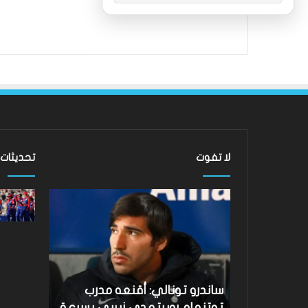
لا تفوت
تحديثات
ساندرو
لقد
تونالي:
عادت
أقنعه
الدوري
مدرب
الاسكتلندي
توتنهام
الممتاز
روبرتو
–
دي
لماذا
نتائج Hundred 2026: فاز فريق
ساندرو تونالي: أقنعه مدرب
لقد عادت
زيربي
لا
Southern على متذيل
توتنهام روبرتو دي زيربي بسرعة
الممتاز –