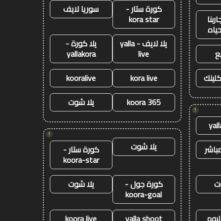
كورة ستار -
سوريا لايف
ربنا
kora star
حياه
يلا لايف - yalla
يلا كورة -
ع
live
yallakora
كلينك
kora live
kooralive
koora 365
يلا شوت
!
yal
!
يلا شوت
باشر
كورة ستار -
koora-star
ت
كورة جول -
يلا شوت
koora-goal
ليوم
yalla shoot
koora live