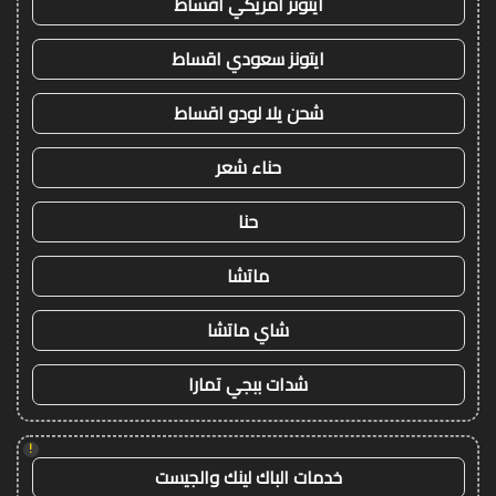
ايتونز امريكي اقساط
ايتونز سعودي اقساط
شحن يلا لودو اقساط
حناء شعر
حنا
ماتشا
شاي ماتشا
شدات ببجي تمارا
!
خدمات الباك لينك والجيست