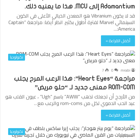
Adamantium إلى MCU. هذا ما يعنيه ذلك.
قد لا يكون Vibranium هو المعدن الخيالي الأعلى في الكون
السينمائي Marvel لفترة أطول بكثير. انظر أيضا: مراجعة “Captain
America:…
أكمل القراءة »
تكنولوجيا
7
0
mrabi
مراجعة “Heart Eyes”: هذا الرعب المرح يجلب
ROM-COM معنى جديد لـ “حلو مريض”
من الأرجح أن تجعلك تذهب “AWW” باسم “Ugh” ، عيون القلب هو
عيد الحب الدموي لكل من rom-coms والرعب مع…
أكمل القراءة »
تكنولوجيا