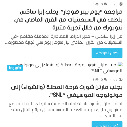
3
0
mrabi
مراجعة “يوم بيتر هوجار”: يجلب إيرا ساكس
بلطف في السبعينيات من القرن الماضي في
نيويورك من خلال تجربة مثيرة
من إيرا ساكس – مدير الدراما المعاصرة المذهلة مقاطع -في
السبعينيات من القرن الماضي بيتر هوجار يوم هي تجربة محصورة…
أكمل القراءة »
تكنولوجيا
3
0
mrabi
يجلب مارتن شورت فرحة العطلة (والشواء) إلى
مونولوجه الموسيقي “SNL”.
احتفل مارتن شورت باستضافته الخامسة ساترداي نايت لايف مع
مونولوج مليء ببهجة العطلة الموسيقية. ال جرائم القتل فقط
في المبنى…
أكمل القراءة »