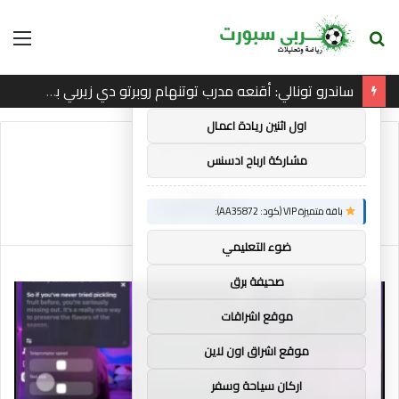
بحث
الق
×
توصيات :
عن
ساندرو تونالي: أقنعه مدرب توتنهام روبرتو دي زيربي بسرعة بالتوقيع
باقة متميزة VIP (كود: AA38045):
اول اثنين ريادة اعمال
الرئيسية
/
يجلب
مشاركة ارباح ادسنس
يجلب
باقة متميزة VIP (كود: AA35872):
ضوء التعليمي
صحيفة برق
موقع اشراقات
موقع اشراق اون لاين
اركان سياحة وسفر