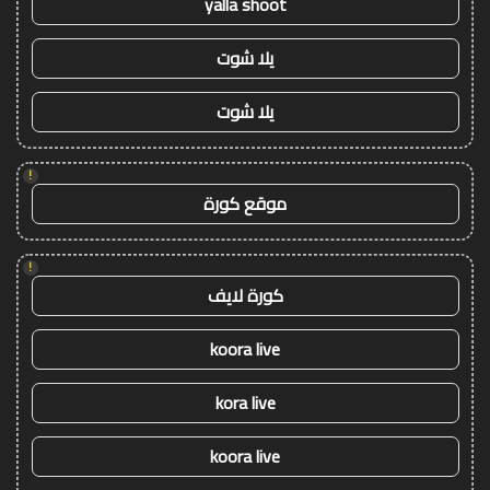
yalla shoot
يلا شوت
يلا شوت
!
موقع كورة
!
كورة لايف
koora live
kora live
koora live