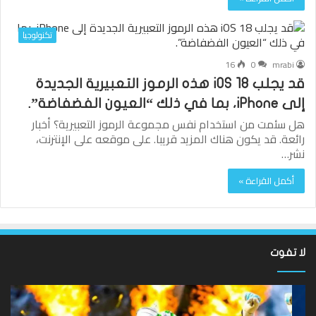
تكنولوجيا
16
0
mrabi
قد يجلب iOS 18 هذه الرموز التعبيرية الجديدة
إلى iPhone، بما في ذلك “العيون الفضفاضة”.
هل سئمت من استخدام نفس مجموعة الرموز التعبيرية؟ أخبار
رائعة. قد يكون هناك المزيد قريبا. على موقعه على الإنترنت،
نشر…
أكمل القراءة »
لا تفوت
لقد
ألع
عادت
الك