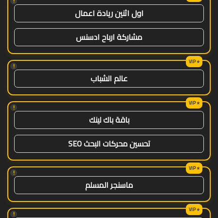
!
اول اثنين ريادة اعمال
مشاركة ارباح ادسنس
!
عالم الشباب
!
باقة باك لينك
تحسين محركات البحث SEO
!
ماسنجر المسلم
!