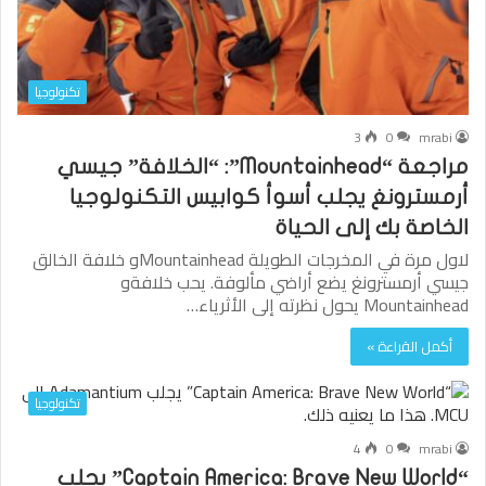
تكنولوجيا
3
0
mrabi
مراجعة “Mountainhead”: “الخلافة” جيسي
أرمسترونغ يجلب أسوأ كوابيس التكنولوجيا
الخاصة بك إلى الحياة
لاول مرة في المخرجات الطويلة Mountainheadو خلافة الخالق
جيسي أرمسترونغ يضع أراضي مألوفة. يحب خلافةو
Mountainhead يحول نظرته إلى الأثرياء…
أكمل القراءة »
تكنولوجيا
4
0
mrabi
“Captain America: Brave New World” يجلب