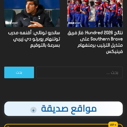
نتائج Hundred 2026: فاز فريق
ساندرو تونالي: أقنعه مدرب
Southern Brave على
توتنهام روبرتو دي زيربي
متذيل الترتيب برمنغهام
بسرعة بالتوقيع
فينيكس
البحث
عن:
مواقع صديقة
+