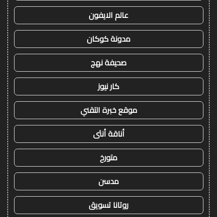
عالم الايفون
مدونة كوكان
صحيفة نهج
كار نيوز
موقع خبرة التقني
أناقة أنثى
متورخ
مدسن
روتانا تسويق