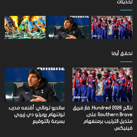
مستوى
تحديثات
العالم
تحقق أيضا
نتائج Hundred 2026: فاز فريق
ساندرو تونالي: أقنعه مدرب
Southern Brave على
توتنهام روبرتو دي زيربي
متذيل الترتيب برمنغهام
بسرعة بالتوقيع
فينيكس