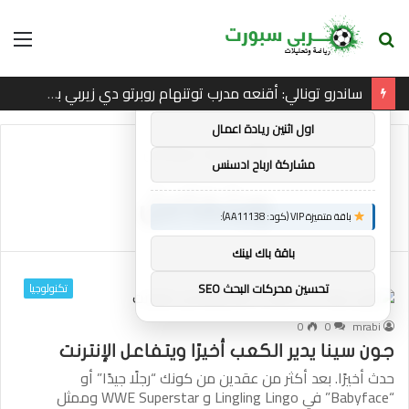
بحث
الق
×
توصيات :
عن
ساندرو تونالي: أقنعه مدرب توتنهام روبرتو دي زيربي بسرعة بالتوقيع
باقة متميزة VIP (كود: AA38045):
اول اثنين ريادة اعمال
الرئيسية
/
ويتفاعل
مشاركة ارباح ادسنس
ويتفاعل
باقة متميزة VIP (كود: AA11138):
باقة باك لينك
تكنولوجيا
تحسين محركات البحث SEO
0
0
mrabi
جون سينا ​​يدير الكعب أخيرًا ويتفاعل الإنترنت
حدث أخيرًا. بعد أكثر من عقدين من كونك “رجلًا جيدًا” أو
“Babyface” في Lingling Lingo و WWE Superstar وممثل