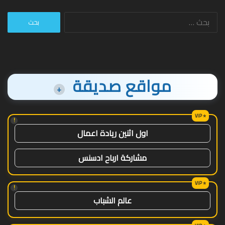
البحث
عن:
مواقع صديقة
+
!
اول اثنين ريادة اعمال
مشاركة ارباح ادسنس
!
عالم الشباب