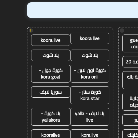
!
!
koora live
koora live
gue
يف
يلا شوت
يلا شوت
ة 20
كورة اون لاين -
كورة جول -
 باك
kora onli
kora goal
كورة ستار -
سوريا لايف
ربنا
kora star
حياه
يلا لايف - yalla
يلا كورة -
ع
live
yallakora
كلينك
kora live
kooralive