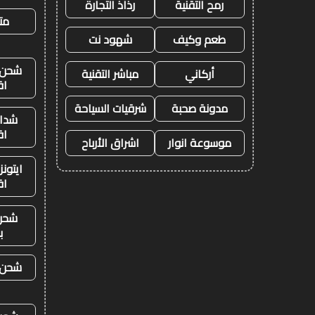
رمح التقنية
رذاذ التجارة
متج
طعم وكيف
شهود نت
شحن ي
أركاني
مباشر التقنية
اق
مدونة صحبة
شرقيات السياحة
شدات
اق
موسوعة انوار
اشراق الأرباح
ايتون
اق
شحن
ب
شحن ي