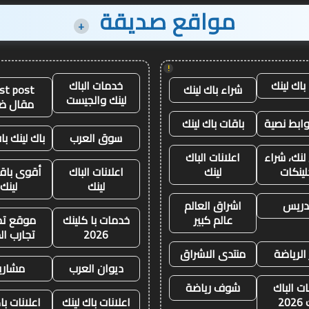
مواقع صديقة
+
!
باك لينك
خدمات الباك
شراء باك لينك
st post
لينك والجيست
مقال ض
وابط نصية
باقات باك لينك
سوق العرب
باك لينك باق
لنك، شراء
اعلانات الباك
لينكات
لينك
اعلانات الباك
أقوى باقة
لينك
لينك
تدريس
اشراق العالم
عالم كبير
خدمات با كلينك
موقع تجا
2026
تجارب ال
 الرياضة
منتدى الاشراق
ديوان العرب
مشاري
ات الباك
شوف رياضة
20
اعلانات باك لينك
اعلانات با