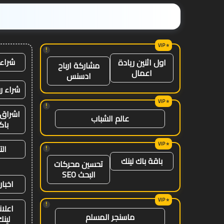
!
شراء 
اول اثنين ريادة
مشاركة ارباح
اعمال
ادسنس
شراء ر
!
اشراق 
عالم الشباب
باك
ال
!
باقة باك لينك
تحسين محركات
البحث SEO
اخبار
!
اعلان
ماسنجر المسلم
لينك 26