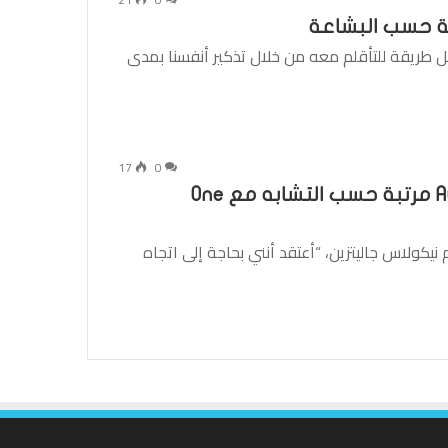
تبة حسب البشاعة
ل طريقة للتأقلم معه من خلال تذكير أنفسنا بمدى
17
0
“The Idea of ​​You”: أغاني August Moon مرتبة حسب التشابه مع One
نيكولاس جاليتزين، “أعتقد أنني بحاجة إلى اتجاه