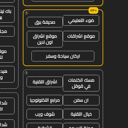
باك لي
!
ب
ضوء التعليمي
صحيفة برق
مجلة
موقع اشراقات
موقع اشراق
اون لاين
موق
اركان سياحة وسفر
لل
هيدب
!
وت
مسك الكلمات
اشراق التقنية
في قوقل
ان سفن
مرابع التكنولوجيا
شدات
اق
خيال التقنية
شوف ويب
شدات