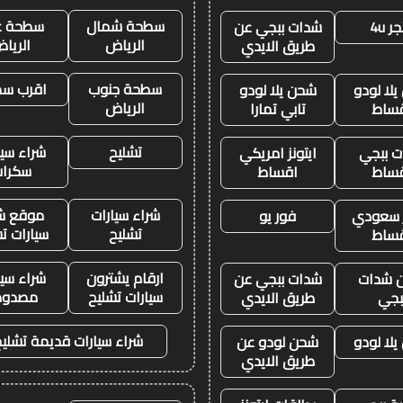
سطحة شمال
سطحة غ
ر 4u
شدات ببجي عن
الرياض
الريا
طريق الايدي
سطحة جنوب
اقرب س
لا لودو
شحن يلا لودو
الرياض
ساط
تابي تمارا
تشليح
شراء سيا
 ببجي
ايتونز امريكي
سكرا
ساط
اقساط
شراء سيارات
موقع ش
ز سعودي
فور يو
تشليح
سيارات ت
ساط
ارقام يشترون
شراء سيا
 شدات
شدات ببجي عن
سيارات تشليح
مصدوم
بجي
طريق الايدي
شراء سيارات قديمة تشليح
لا لودو
شحن لودو عن
طريق الايدي