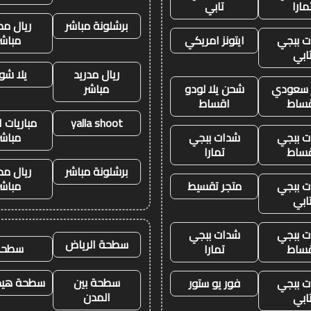
مارا
تابي
برشلونة مباشر
ريال مد
 ببجي
ايتونز امريكي
مباشر
ابي
ريال مدريد
يلا شو
ز سعودي
شحن يلا لودو
مباشر
ساط
اقساط
yalla shoot
مباريات ا
 ببجي
شدات ببجي
مباشر
ساط
تمارا
برشلونة مباشر
ريال مد
 ببجي
متجر تقسيط
مباشر
ابي
 ببجي
شدات ببجي
سطحة الرياض
سطحه
ساط
تمارا
سطحة بين
سطحة هيدر
 ببجي
فور يو ستور
المدن
ابي