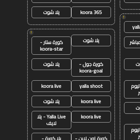
koora 365
يلا شوت
!
yal
!
يلا شوت
باشر
كورة ستار -
koora-star
ت
كورة جول -
يلا شوت
koora-goal
ليوم
yalla shoot
koora live
koora live
يلا شوت
ت
koora live
Yalla Live - يلا
لايف
ليوم
كورة اون لاين -
يلا كورة -