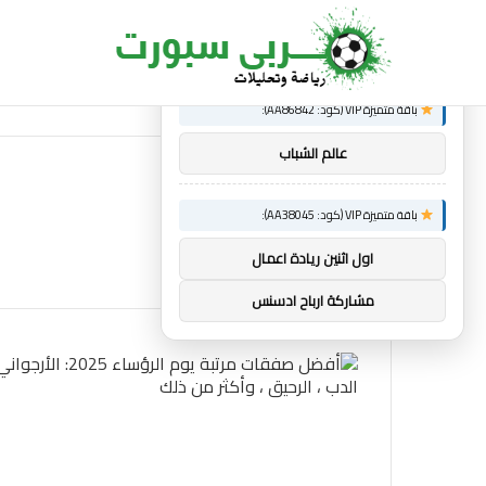
×
توصيات :
ساندرو تونالي: أقنعه مدرب توتنهام روبرتو دي زي
الجديد
باقة متميزة VIP (كود: AA86842):
عالم الشباب
باقة متميزة VIP (كود: AA38045):
اول اثنين ريادة اعمال
مشاركة ارباح ادسنس