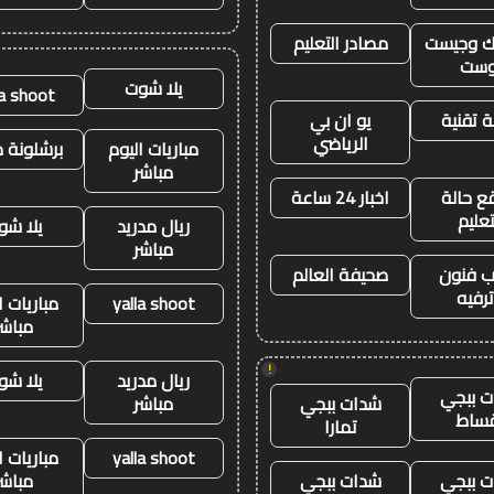
نك وجيست
مصادر التعليم
وست
يلا شوت
la shoot
 تقنية
يو ان بي
الرياضي
مباريات اليوم
برشلونة م
مباشر
ع حالة
اخبار 24 ساعة
تعليم
ريال مدريد
يلا شو
مباشر
 فنون
صحيفة العالم
رفيه
yalla shoot
مباريات ا
مباشر
!
ريال مدريد
يلا شو
 ببجي
شدات ببجي
مباشر
ساط
تمارا
yalla shoot
مباريات ا
 ببجي
شدات ببجي
مباشر