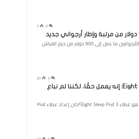
3
0
وفر ما يصل إلى 900 دولار: يستغرق بيع يوم الرؤساء الأرجوانيين ما يصل إلى 900 دولار من حزم الفراش
20
0
مراجعة غطاء مرتبة التبريد Eight Sleep Pod 3: إنه يعمل حقًا، لكننا لم نباع
جدول المحتويات جدول المحتويات جدول المحتوياتما هو غطاء Eight Sleep Pod 3؟كان إعداد غطاء Pod
21
0