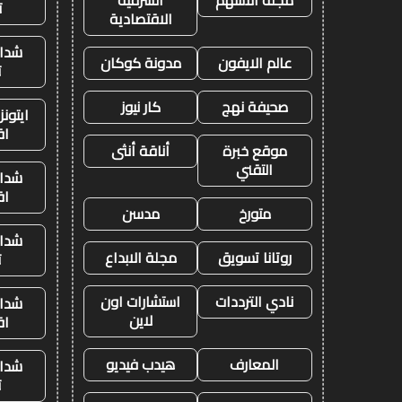
مجلة الاسهم
الشرقية
ت
الاقتصادية
شدات
عالم الايفون
مدونة كوكان
ت
صحيفة نهج
كار نيوز
ايتون
اق
موقع خبرة
أناقة أنثى
التقني
شدات
اق
متورخ
مدسن
شدات
روتانا تسويق
مجلة الابداع
ت
نادي الترددات
استشارات اون
شدات
لاين
اق
المعارف
هيدب فيديو
شدات
ت