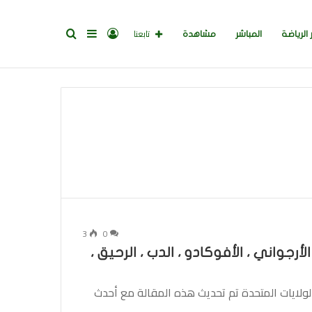
تسجيل
إضافة
بحث
تابعنا
 الرياضة
المباشر
مشاهدة
الدخول
عمود
عن
جانبي
3
0
ضل صفقات مرتبة يوم الرؤساء 2025: الأرجواني ، الأفوكادو ، الدب ، الرحيق ،
10: صباحًا بتوقيت شرق الولايات المتحدة تم تحديث هذه المقالة مع أحدث