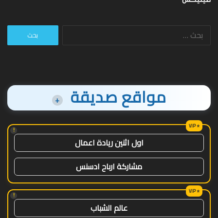
البحث
عن:
مواقع صديقة
+
!
اول اثنين ريادة اعمال
مشاركة ارباح ادسنس
!
عالم الشباب