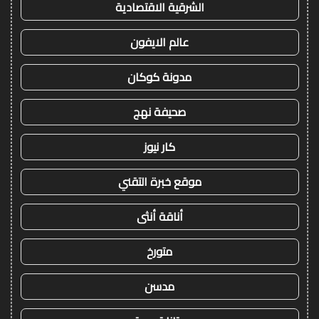
الشرقية الاقتصادية
عالم الايفون
مدونة كوكان
صحيفة نهج
كار نيوز
موقع خبرة التقني
أناقة أنثى
متورخ
مدسن