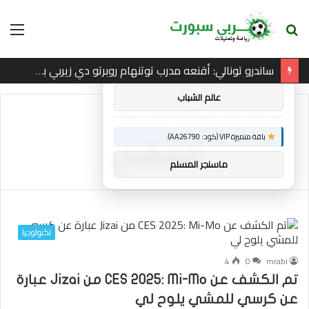
بحث
الق
×
توصيات :
عن
ساندرو تونالي: أقنعه مدرب توتنهام روبرتو دي زيربي بسرعة بالتوقيع
باقة متميزة VIP (كود: AA86842):
عالم الشباب
الرئيسية
/
للمشي
باقة متميزة VIP (كود: AA26790):
للمشي
ماسنجر المسلم
تكنولوجيا
4
0
mrabi
تم الكشف عن CES 2025: Mi-Mo من Jizai عبارة
عن كرسي للمشي يلوح لي