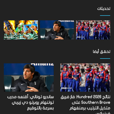
على
مستوى
تحديثات
العالم
تحقق أيضا
نتائج Hundred 2026: فاز فريق
ساندرو تونالي: أقنعه مدرب
Southern Brave على
توتنهام روبرتو دي زيربي
متذيل الترتيب برمنغهام
بسرعة بالتوقيع
فينيكس