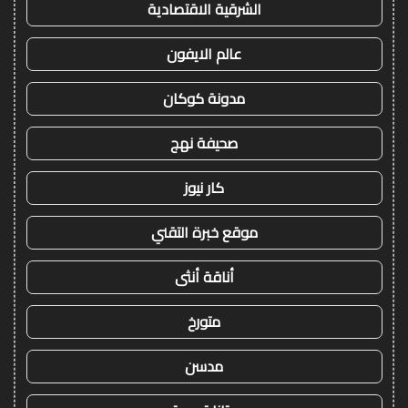
الشرقية الاقتصادية
عالم الايفون
مدونة كوكان
صحيفة نهج
كار نيوز
موقع خبرة التقني
أناقة أنثى
متورخ
مدسن