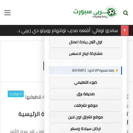
بحث
الق
×
توصيات :
عن
ساندرو تونالي: أقنعه مدرب توتنهام روبرتو دي زيربي بسرعة بالتوقيع
باقة متميزة VIP (كود: AA38045):
اول اثنين ريادة اعمال
الرئيسية
/
لتطبيقها
مشاركة ارباح ادسنس
لتطبيقها
باقة متميزة VIP (كود: AA35872):
ضوء التعليمي
تكنولوجيا
صحيفة برق
موقع اشراقات
21
0
mrabi
تختبر أمازون إعادة تصميم الصفحة الرئيسية
موقع اشراق اون لاين
لتطبيقها
اركان سياحة وسفر
في المرة القادمة التي تتسوق فيها على أمازون، قد يبدو الأمر