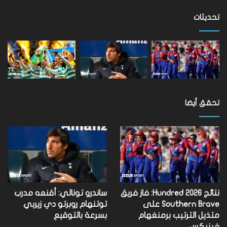
على
مستوى
تحديثات
العالم
تحقق أيضا
نتائج Hundred 2026: فاز فريق
ساندرو تونالي: أقنعه مدرب
Southern Brave على
توتنهام روبرتو دي زيربي
متذيل الترتيب برمنغهام
بسرعة بالتوقيع
فينيكس