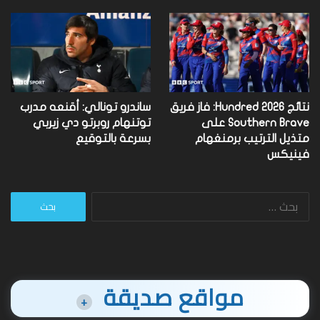
نتائج Hundred 2026: فاز فريق
ساندرو تونالي: أقنعه مدرب
Southern Brave على
توتنهام روبرتو دي زيربي
متذيل الترتيب برمنغهام
بسرعة بالتوقيع
فينيكس
البحث
عن:
مواقع صديقة
+