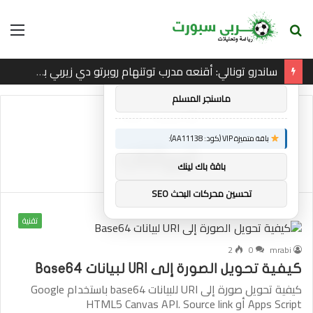
بحث
الق
×
توصيات :
عن
ساندرو تونالي: أقنعه مدرب توتنهام روبرتو دي زيربي بسرعة بالتوقيع
باقة متميزة VIP (كود: AA26790):
ماسنجر المسلم
الرئيسية
/
لبيانات
باقة متميزة VIP (كود: AA11138):
لبيانات
باقة باك لينك
تحسين محركات البحث SEO
تقنية
2
0
mrabi
كيفية تحويل الصورة إلى URI لبيانات Base64
كيفية تحويل صورة إلى URI للبيانات base64 باستخدام Google
Apps Script أو HTML5 Canvas API. Source link