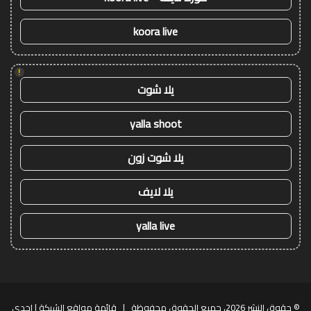
koora live
!
يلا شوت
yalla shoot
يلا شوت زون
يلا لايف
yalla live
© حقوق النشر 2026، جميع الحقوق محفوظة |
قائمة مواقع الشبكة
| إحدى