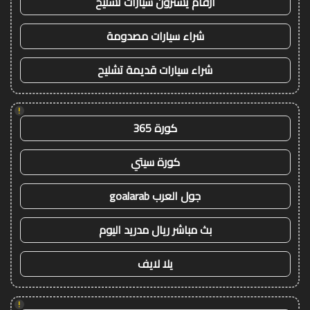
ارقام يشترون سيارات تشليح
شراء سيارات مصدومة
شراء سيارات قديمة تشليح
!
كورة 365
كورة سيتي
جول العرب goalarab
بث مباشر ريال مدريد اليوم
يلا لايف
!