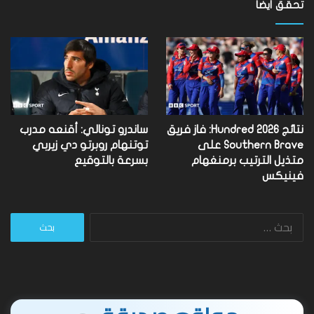
تحقق أيضا
نتائج Hundred 2026: فاز فريق
ساندرو تونالي: أقنعه مدرب
Southern Brave على
توتنهام روبرتو دي زيربي
متذيل الترتيب برمنغهام
بسرعة بالتوقيع
فينيكس
البحث
عن: