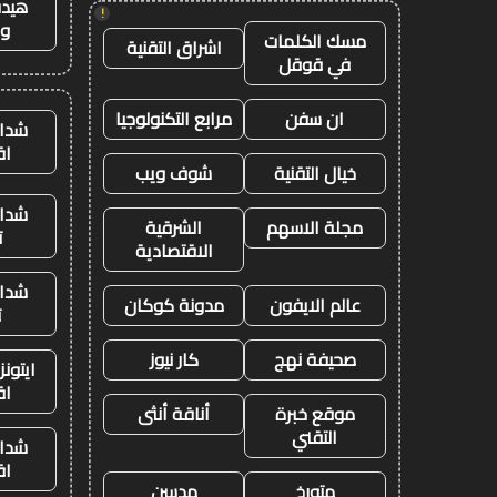
هيدب
!
وت
مسك الكلمات
اشراق التقنية
في قوقل
ان سفن
مرابع التكنولوجيا
شدات
اق
خيال التقنية
شوف ويب
شدات
مجلة الاسهم
الشرقية
ت
الاقتصادية
شدات
عالم الايفون
مدونة كوكان
ت
صحيفة نهج
كار نيوز
ايتون
اق
موقع خبرة
أناقة أنثى
التقني
شدات
اق
متورخ
مدسن