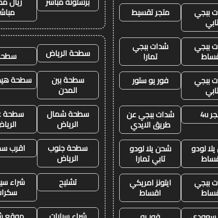
برشلونة مباشر
ريال مد
 ببجي
متجر تقسيط
مباشر
ابي
 ببجي
شدات ببجي
سطحة الرياض
سطحه
ساط
تمارا
سطحة بين
سطحة هيدر
 ببجي
فور يو ستور
المدن
ابي
سطحة شمال
سطحة غ
ر 4u
شدات ببجي عن
الرياض
الريا
طريق الايدي
سطحة جنوب
اقرب س
لا لودو
شحن يلا لودو
الرياض
ساط
تابي تمارا
تشليح
شراء سيا
 ببجي
ايتونز امريكي
سكرا
ساط
اقساط
شراء سيارات
موقع ش
ز سعودي
فور يو