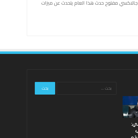
جالاكسي مفتوح حدث هذا العام يتحدث عن ميزات
البحث
عن:
ليفربول:
نتائج
هارفي
Hundred
إليوت
2026:
مستعد
فاز
لاغتنام
فريق
لي:
“الفرصة
Southern
ب
الثانية”
Brave
رتو