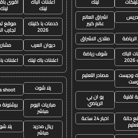
لينكات
لينك
اعلانات الباك
أقوى باقة
لينك
لينك
تدريس
اشراق العالم
عالم كبير
خدمات با كلينك
موقع تجا
2026
تجارب ال
 الرياضة
منتدى الاشراق
ديوان العرب
مشاري
ات الباك
شوف رياضة
20
اعلانات باك لينك
اعلانات با
نك وجيست
مصادر التعليم
وست
يلا شوت
la shoot
 تقنية
يو ان بي
الرياضي
مباريات اليوم
برشلونة م
مباشر
ع حالة
اخبار 24 ساعة
تعليم
ريال مدريد
يلا شو
مباشر