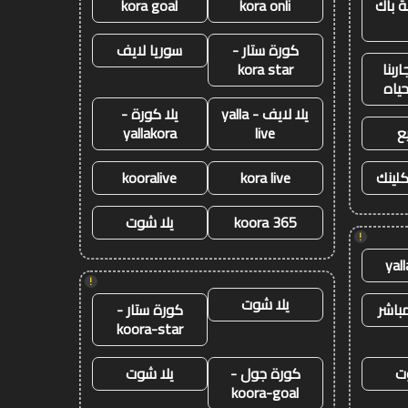
 باك
kora onli
kora goal
كورة ستار -
سوريا لايف
ربنا
kora star
حياه
يلا لايف - yalla
يلا كورة -
ع
live
yallakora
كلينك
kora live
kooralive
koora 365
يلا شوت
!
yal
!
يلا شوت
باشر
كورة ستار -
koora-star
ت
كورة جول -
يلا شوت
koora-goal