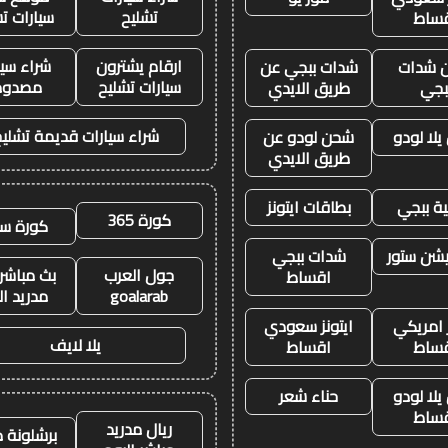
تشليح
سيارات ت
ساط
ارقام يشترون
شراء سيا
 شدات
شدات ببجي عن
سيارات تشليح
مصدوم
بجي
طريق الايدي
شراء سيارات قديمة تشليح
لا لودو
شحن لودو عن
طريق الايدي
ة ببجي
بطاقات ايتونز
كورة 365
كورة سي
يشن ستور
شدات ببجي
جول العرب
بث مباشر 
اقساط
goalarab
مدريد ال
ز امريكي
ايتونز سعودي
يلا لايف
ساط
اقساط
لا لودو
حناء شعر
ساط
ريال مدريد
برشلونة م