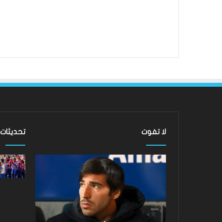
لا تفوت
تحديثات
ساندرو
لقد
تونالي:
عادت
أقنعه
الدوري
مدرب
الاسكتلندي
توتنهام
الممتاز
روبرتو
–
دي
لماذا