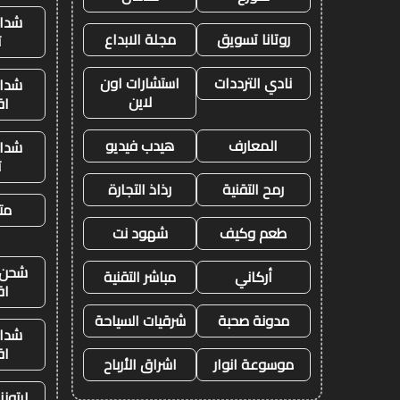
شدات
روتانا تسويق
مجلة الابداع
ت
نادي الترددات
استشارات اون
شدات
لاين
اق
المعارف
هيدب فيديو
شدات
ت
رمح التقنية
رذاذ التجارة
متج
طعم وكيف
شهود نت
شحن ي
أركاني
مباشر التقنية
اق
مدونة صحبة
شرقيات السياحة
شدات
اق
موسوعة انوار
اشراق الأرباح
ايتون