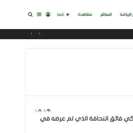
تسجيل
إضافة
بحث
تابعنا
 الرياضة
المباشر
مشاهدة
الدخول
عمود
عن
جانبي
5
0
Samsun: الهاتف الذكي فائق النحافة الذي تم عرضه في