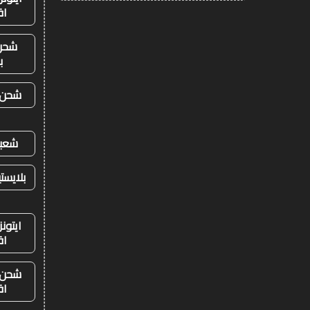
اق
شحن
ب
شحن ي
شعبي
بلايست
ايتون
اق
شحن ي
اق