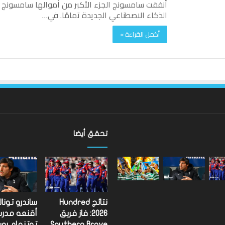
أنفقت سامسونج الجزء الأكبر من أموالها سامسونج 
الذكاء الاصطناعي الجديدة تمامًا. في…
أكمل القراءة »
تحقق أيضا
ألعاب
الكومنولث
2026:
الإنجليزية
إيميلي
نتائج Hundred
ساندرو تونا
كامبل
2026: فاز فريق
أقنعه مدر
تحتفظ
Southern Brave
توتنهام روب