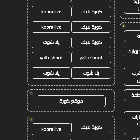
ريد
كورة لايف
koora live
كورة لايف
koora live
!
كورة لايف
يلا شوت
وليك
yalla shoot
yalla shoot
يلا شوت
يلا شوت
رب
ض
!
طحة
موقع كورة
رات
!
ب
كورة لايف
koora live
راء