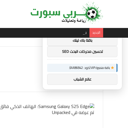
×
توصيات :
باقة متميزة VIP (كود: AA11138):
ساندرو تونالي: أقنعه مدرب توتنهام روبرتو دي زي
الجديد
باقة باك لينك
تحسين محركات البحث SEO
باقة متميزة VIP (كود: AA86842):
عالم الشباب