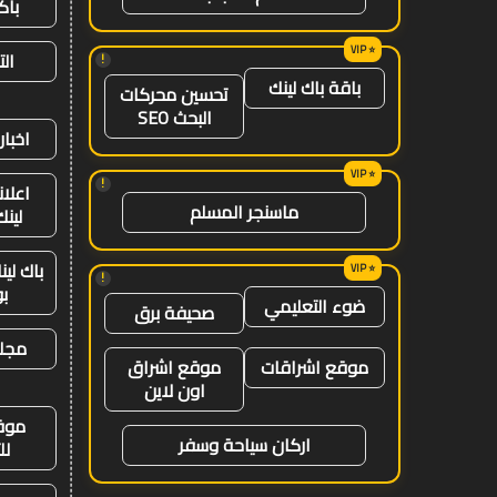
باك
ال
!
باقة باك لينك
تحسين محركات
البحث SEO
اخبار
!
اعلان
ماسنجر المسلم
لينك 26
باك لي
!
ب
ضوء التعليمي
صحيفة برق
مجلة
موقع اشراقات
موقع اشراق
اون لاين
موق
اركان سياحة وسفر
لل