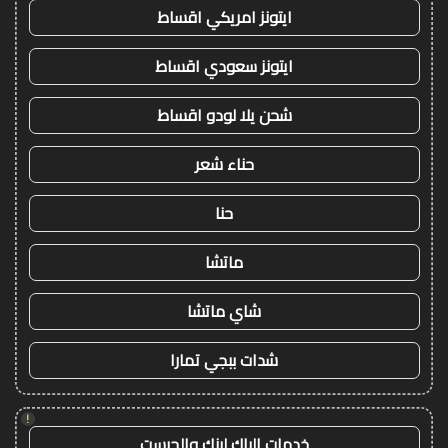
ايتونز امريكي اقساط
ايتونز سعودي اقساط
شحن يلا لودو اقساط
حناء شعر
حنا
ماتشا
شاي ماتشا
شدات ببجي تمارا
!
خدمات الباك لينك والجيست