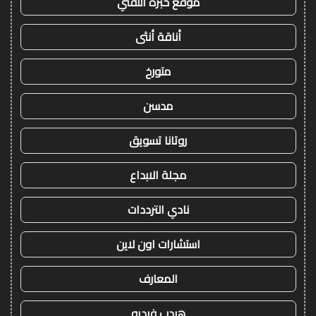
موقع خبرة التقني
أناقة أنثى
متورخ
مدسن
روتانا تسويق
مجلة الابداع
نادي الترددات
استشارات اون لاين
المعارف
هيدب فيديو