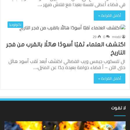
في فضاء أعطى نفسه بعيدا مع فلاش مبهر ،…
أكمل القراءة »
تكنولوجيا
29
0
mrabi
اكتشف العلماء ثقبًا أسودًا هائلًا بالقرب من فجر
التاريخ
ال تلسكوب جيمس ويب الفضائي اكتشف أبعد ثقب أسود هائل
حتى الآن – أ فضاء دوامة بعيدة جدًا عن المنزل،…
أكمل القراءة »
لا تفوت
لقد
ألع
عادت
الك