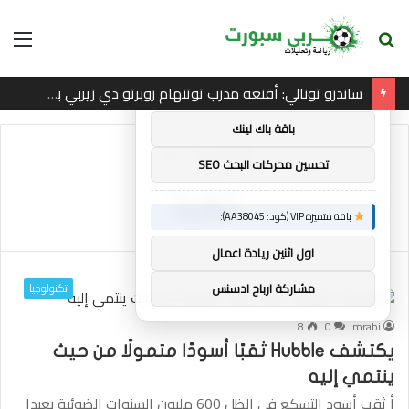
بحث
الق
×
توصيات :
عن
ساندرو تونالي: أقنعه مدرب توتنهام روبرتو دي زيربي بسرعة بالتوقيع
باقة متميزة VIP (كود: AA11138):
باقة باك لينك
الرئيسية
/
ثقبا
تحسين محركات البحث SEO
ثقبا
باقة متميزة VIP (كود: AA38045):
اول اثنين ريادة اعمال
تكنولوجيا
مشاركة ارباح ادسنس
8
0
mrabi
يكتشف Hubble ثقبًا أسودًا متمولًا من حيث
ينتمي إليه
أ ثقب أسود التسكع في الظل 600 مليون السنوات الضوئية بعيدا