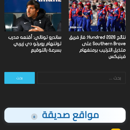
نتائج Hundred 2026: فاز فريق
ساندرو تونالي: أقنعه مدرب
Southern Brave على
توتنهام روبرتو دي زيربي
متذيل الترتيب برمنغهام
بسرعة بالتوقيع
فينيكس
البحث
عن:
مواقع صديقة
+