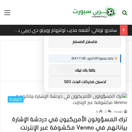
بحث
الق
×
توصيات :
عن
ساندرو تونالي: أقنعه مدرب توتنهام روبرتو دي زيربي بسرعة بالتوقيع
باقة متميزة VIP (كود: AA26790):
ماسنجر المسلم
الرئيسية
/
ترك
باقة متميزة VIP (كود: AA11138):
ترك
باقة باك لينك
تحسين محركات البحث SEO
تكنولوجيا
6
0
mrabi
ترك المسؤولون الأمريكيون في دردشة الإشارة
بياناتهم في Venmo مكشوفة عبر الإنترنت