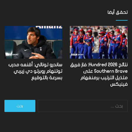
تحقق أيضا
نتائج Hundred 2026: فاز فريق
ساندرو تونالي: أقنعه مدرب
Southern Brave على
توتنهام روبرتو دي زيربي
متذيل الترتيب برمنغهام
بسرعة بالتوقيع
فينيكس
البحث
عن: