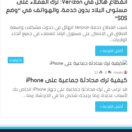
انقطاع هائل في Verizon: ترك العملاء على
مستوى البلاد بدون خدمة، والهواتف في “وضع
SOS”
تسبب انقطاع خدمة Verizon الهائل في حدوث مشكلات واسعة
النطاق في الاتصال على مستوى البلاد للعملاء في جميع أنحاء
الولايات…
أكمل القراءة »
تكنولوجيا
22
0
mrabi
كيفية ترك محادثة جماعية على iPhone
قد ترغب في ترك محادثة جماعية على جهاز iPhone الخاص بك
لأسباب عديدة. ربما يزعجك شخص ما في الدردشة. ربما…
أكمل القراءة »