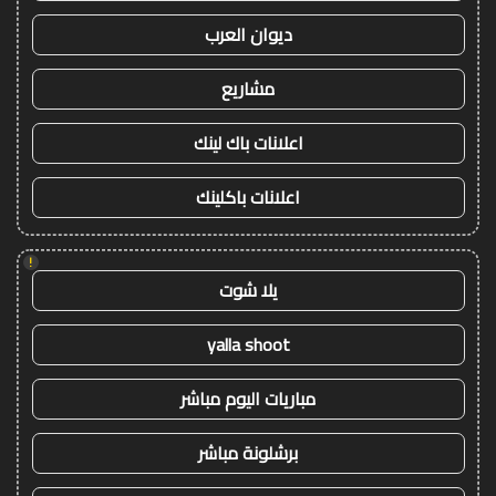
ديوان العرب
مشاريع
اعلانات باك لينك
اعلانات باكلينك
!
يلا شوت
yalla shoot
مباريات اليوم مباشر
برشلونة مباشر