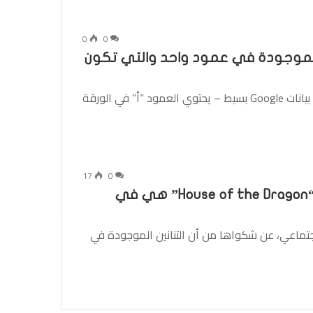
0
0
بحث عن القيم الموجودة في عمود واحد والتي تكون
تحتفظ الشركات الصغيرة بقائمة موظفيها في جدول بيانات Google بسيط – يحتوي العمود “أ” في الورقة
17
0
نأسف لإزعاجك، التنانين الموجودة في “House of the Dragon” هي في
لاجتماعي، عن شكواها من أن التنانين الموجودة في