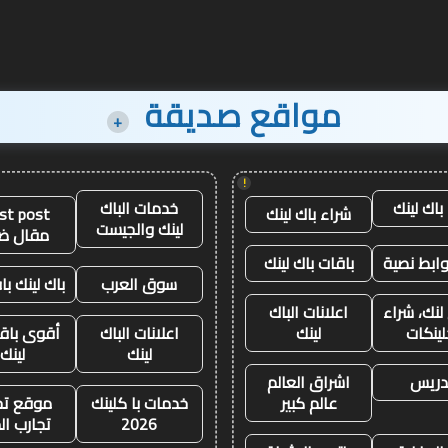
مواقع صديقة
+
!
باك لينك
خدمات الباك
شراء باك لينك
st post
لينك والجيست
مقال ض
وابط نصية
باقات باك لينك
سوق العرب
باك لينك باق
لنك، شراء
اعلانات الباك
لينكات
لينك
اعلانات الباك
أقوى باقة
لينك
لينك
تدريس
اشراق العالم
عالم كبير
خدمات با كلينك
موقع تجا
2026
تجارب ال