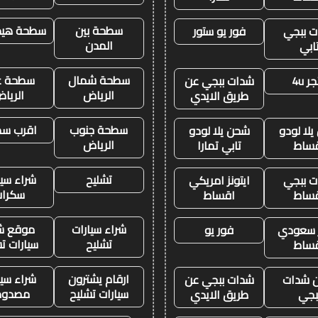
سطحة بين
سطحة هيدر
 ببجي
فور يو ستور
المدن
ابي
سطحة شمال
سطحة غ
ر 4u
شدات ببجي عن
الرياض
الريا
طريق الايدي
سطحة جنوب
اقرب س
لا لودو
شحن يلا لودو
الرياض
ساط
تابي تمارا
تشليح
شراء سيا
 ببجي
ايتونز امريكي
سكرا
ساط
اقساط
شراء سيارات
موقع ش
ز سعودي
فور يو
تشليح
سيارات ت
ساط
ارقام يشترون
شراء سيا
 شدات
شدات ببجي عن
سيارات تشليح
مصدوم
بجي
طريق الايدي