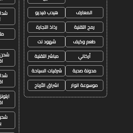
المعارف
هيدب فيديو
شدات
ت
رمح التقنية
رذاذ التجارة
متج
طعم وكيف
شهود نت
شحن ي
أركاني
مباشر التقنية
اق
مدونة صحبة
شرقيات السياحة
شدات
اق
موسوعة انوار
اشراق الأرباح
ايتون
اق
شحن
ب