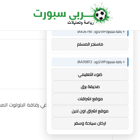
×
🚀 توصيات :
ساندرو تونالي: أقنعه مدرب توتنهام روبرتو دي زي
الجديد
⭐ باقة متميزة VIP (كود: AA26790):
ماسنجر المسلم
⭐ باقة متميزة VIP (كود: AA35872):
ضوء التعليمي
صحيفة برق
موقع اشراقات
موقع اشراق اون لاين
اركان سياحة وسفر