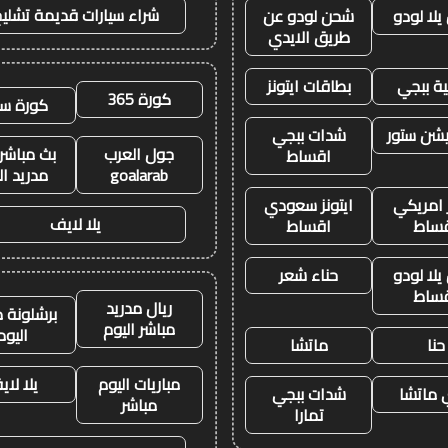
شراء سيارات قديمة تشليح
لا لودو
شحن لودو عن
طريق الايدي
ة ببجي
بطاقات ايتونز
كورة 365
كورة سي
يشن ستور
شدات ببجي
جول العرب
بث مباشر 
اقساط
goalarab
مدريد ال
ز امريكي
ايتونز سعودي
يلا لايف
ساط
اقساط
لا لودو
حناء شعر
ساط
ريال مدريد
برشلونة م
مباشر اليوم
اليوم
حنا
ماتشا
مباريات اليوم
يلا لا
ماتشا
شدات ببجي
مباشر
تمارا