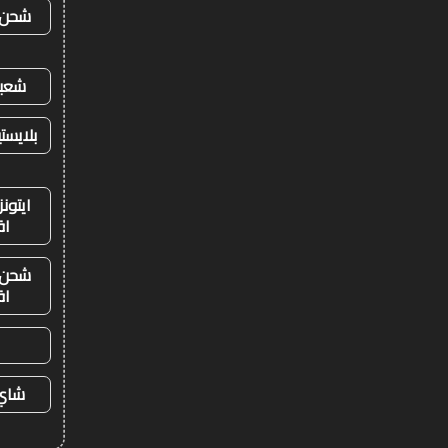
شحن ي
شعبي
بلايست
ايتون
اق
شحن ي
اق
شاي 