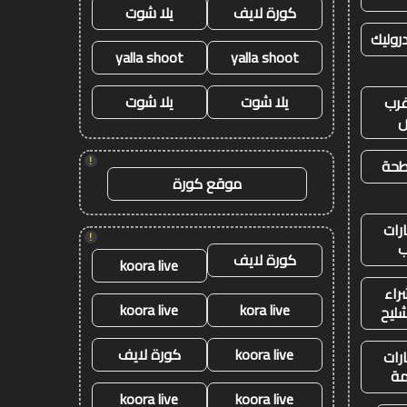
كورة لايف
يلا شوت
وليك
yalla shoot
yalla shoot
يلا شوت
يلا شوت
رب
ض
!
طحة
موقع كورة
رات
!
ب
كورة لايف
koora live
راء
koora live
kora live
شليح
koora live
كورة لايف
رات
ة
koora live
koora live