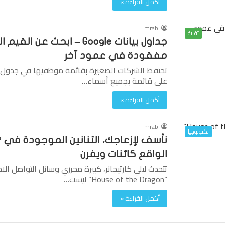
أكمل القراءة »
mrabi
تقنية
جداول بيانات Google – ا
مفقودة في عمود آخر
على قائمة بجميع أسماء…
أكمل القراءة »
mrabi
تكنولوجيا
الواقع كائنات ويفرن
تتحدث ليلي كارتيجانر، كبيرة محرري وسائل التواصل ا
“House of the Dragon” ليست…
أكمل القراءة »