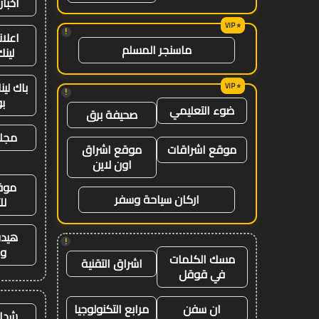
اخبار
!
اعلان
ماسنجر المسلم
لينك 26
باك لي
!
ب
ضوء التعليمي
صحيفة برق
مجلة
موقع اشراقات
موقع اشراق
اون لاين
موق
اركان سياحة وسفر
لل
هيدب
!
وت
مسك الكلمات
اشراق التقنية
في قوقل
ان سفن
مرابع التكنولوجيا
شدات