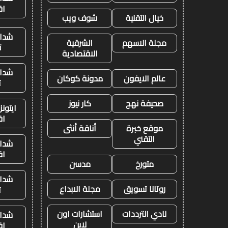
اق
خيال التقنية
شوف ويب
شدات
مجلة الاسهم
الشرقية
ت
الاقتصادية
شدات
عالم الايفون
مدونة كوكان
ت
صحيفة نهج
كار نيوز
ايتون
اق
موقع خبرة
أناقة أنثى
التقني
شدات
اق
متورخ
مدسن
شدات
روتانا تسويق
مجلة الابداع
ت
نادي الترددات
استشارات اون
شدات
لاين
اق