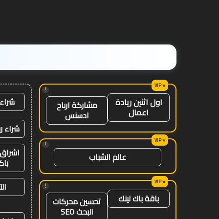
مستوى
العالم
!
شراء 
اول اثنين ريادة
مشاركة ارباح
اعمال
ادسنس
شراء ر
!
اشراق 
عالم الشباب
باك
ال
!
باقة باك لينك
تحسين محركات
البحث SEO