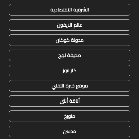
الشرقية الاقتصادية
عالم الايفون
مدونة كوكان
صحيفة نهج
كار نيوز
موقع خبرة التقني
أناقة أنثى
متورخ
مدسن