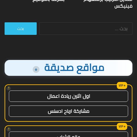
فينيكس
البحث
عن:
مواقع صديقة
+
!
اول اثنين ريادة اعمال
مشاركة ارباح ادسنس
!
عالم الشباب