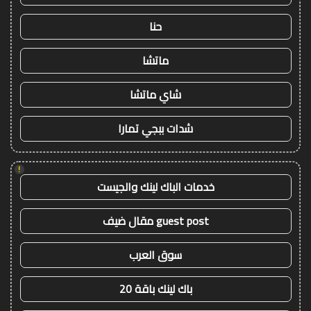
حنا
ماتشا
شاي ماتشا
شدات ببجي تمارا
!
خدمات الباك لينك والجيست
guest post مقال ضيف
سوق العرب
باك لينك باقة 20