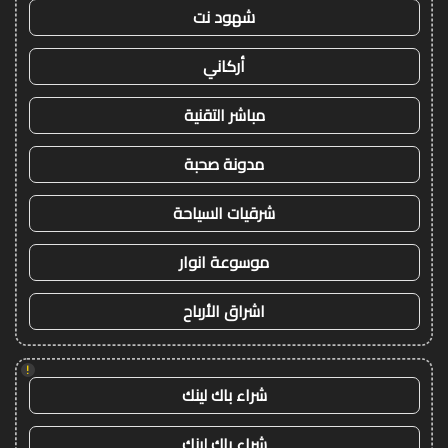
شهود نت
أركاني
مباشر التقنية
مدونة صحبة
شرقيات السياحة
موسوعة انوار
اشراق الأرباح
!
شراء باك لينك
شراء باك لينك