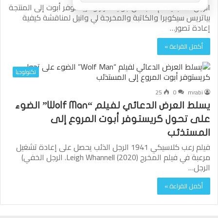
الرجل الذئب ينضم النجمان جوليا غارنر وكريستوفر أبوت إلى المنتجة
بياتريس سيكويرا والكاتبة والمخرجة لي وانيل لمناقشة كيفية
إعادة تصور…
أكمل القراءة »
تكنولوجيا
25
0
mrabi
يسلط العرض الدعائي لفيلم “Wolf Man” الضوء
على تحول كريستوفر أبوت المروع إلى
المستذئب
فيلم رعب كلاسيكي 1941 الرجل الذئب يحصل على إعادة تشغيل
مرعبة في فيلم المخرج Leigh Whannell (2020). الرجل الخفي)
الرجل…
أكمل القراءة »