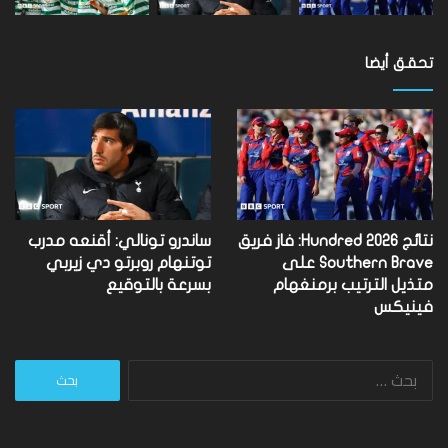
تحقق أيضا
نتائج Hundred 2026: فاز فريق
ساندرو تونالي: أقنعه مدرب
Southern Brave على
توتنهام روبرتو دي زيربي
متذيل الترتيب برمنغهام
بسرعة بالتوقيع
فينيكس
البحث
عن: