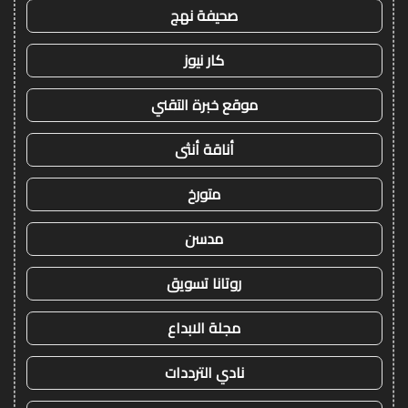
صحيفة نهج
كار نيوز
موقع خبرة التقني
أناقة أنثى
متورخ
مدسن
روتانا تسويق
مجلة الابداع
نادي الترددات