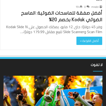
19
0
mrabi
أفضل صفقة للماسحات الضوئية: الماسح
الضوئي Kodak بخصم 20%
وفر 45 دولارًا: حتى 12 مايو، يمكنك الحصول على Kodak Slide N
Scan Film وSlide Scanner للبيع مقابل 179.99 دولارًا،…
أكمل القراءة »
لا تفوت
لقد
ألع
عادت
الك
الدوري
الاسكتلندي
الإ
الممتاز
إيم
–
كا