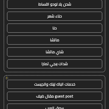
شحن يلا لودو اقساط
حناء شعر
حنا
ماتشا
شاي ماتشا
شدات ببجي تمارا
!
خدمات الباك لينك والجيست
guest post مقال ضيف
سوق العرب