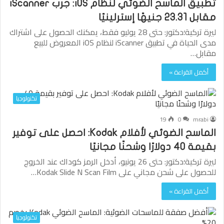
تطبيق الماسح الضوئي لنظام iOS: جرب iScanner
مقابل 23.31 جنيهًا إسترلينيًا
ليرة تركية؛دكتور: حتى 28 يوليو فقط، يمكنك الحصول على اشتراك
مدى الحياة في تطبيق iScanner لنظام iOS المعروض للبيع
مقابل…
أكمل القراءة »
تكنولوجيا
19
0
mrabi
الماسح الضوئي لأفلام Kodak: احصل على توفير
بقيمة 40 دولارًا وشحنًا مجانيًا
ليرة تركية؛دكتور: حتى 26 يونيو، أدخل الرمز كوداك عند الخروج
للحصول على شحن مجاني على Kodak Slide N Scan Film…
أكمل القراءة »
تكنولوجيا