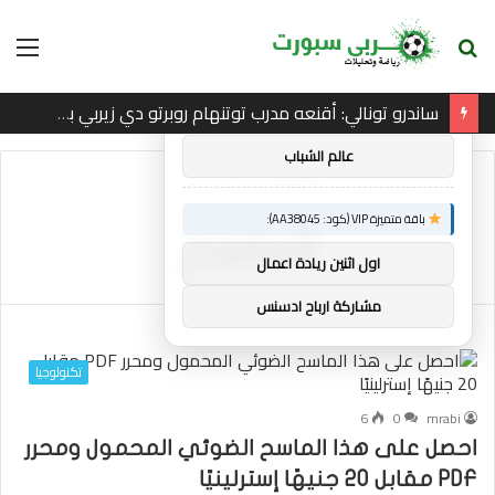
بحث
الق
×
توصيات :
عن
ساندرو تونالي: أقنعه مدرب توتنهام روبرتو دي زيربي بسرعة بالتوقيع
باقة متميزة VIP (كود: AA86842):
عالم الشباب
الرئيسية
/
الماسح
باقة متميزة VIP (كود: AA38045):
الماسح
اول اثنين ريادة اعمال
مشاركة ارباح ادسنس
تكنولوجيا
6
0
mrabi
احصل على هذا الماسح الضوئي المحمول ومحرر
PDF مقابل 20 جنيهًا إسترلينيًا