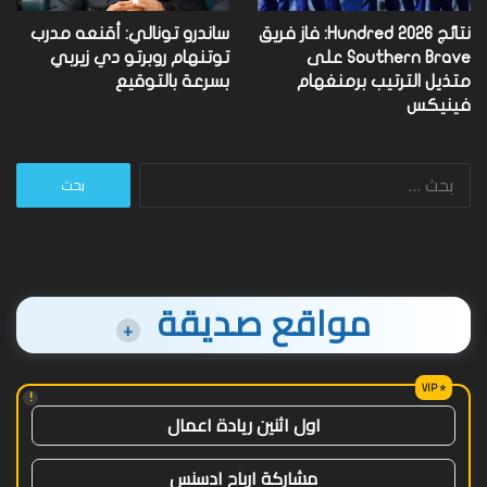
نتائج Hundred 2026: فاز فريق
ساندرو تونالي: أقنعه مدرب
Southern Brave على
توتنهام روبرتو دي زيربي
متذيل الترتيب برمنغهام
بسرعة بالتوقيع
فينيكس
البحث
عن:
مواقع صديقة
+
!
اول اثنين ريادة اعمال
مشاركة ارباح ادسنس