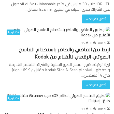
TL ؛ DR: خلال 30 مارس في متجر Mashable ، يمكنك الحصول
على اشتراك مدى الحياة في تطبيق Iscanner مقابل…
أكمل القراءة »
تكنولوجيا
15
0
mrabi
اربط بين الماضي والحاضر باستخدام الماسح
الضوئي الرقمي للأفلام من Kodak
ليرة تركية؛دكتور: امسح الصور السلبية والشرائح للأفلام القديمة
واحفظها باستخدام Kodak Slide N Scan مقابل 169.97 دولارًا
حتى 4 أغسطس…
أكمل القراءة »
تكنولوجيا
19
0
mrabi