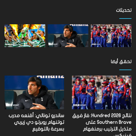
على
مستوى
تحديثات
العالم
تحقق أيضا
نتائج Hundred 2026: فاز فريق
ساندرو تونالي: أقنعه مدرب
Southern Brave على
توتنهام روبرتو دي زيربي
متذيل الترتيب برمنغهام
بسرعة بالتوقيع
فينيكس