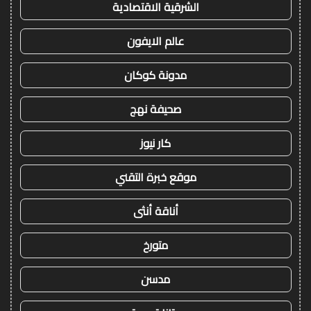
الشرقية الاقتصادية
عالم الايفون
مدونة كوكان
صحيفة نهج
كار نيوز
موقع خبرة التقني
أناقة أنثى
متورخ
مدسن