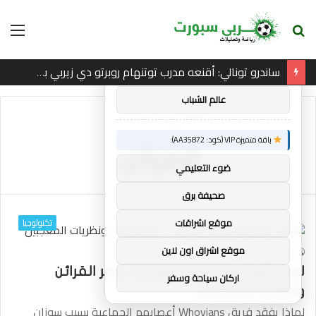
بحث
الق
×
توصيات :
عن
ساندرو تونالي: أقنعه مدرب توتنهام روبرتو دي زيربي بسرعة بالتوقيع
باقة متميزة VIP (كود: AA86842):
عالم الشباب
الرئيسية
/
القرائن
باقة متميزة VIP (كود: AA35872):
القرائن
ضوء التعليمي
صحيفة برق
تكنولوجيا
موقع اشراقات
موقع اشراق اون لاين
20
0
mrabi
لغز دكتور هو سوزان تويست: كسر القرائن
اركان سياحة وسفر
ونظريات المعجبين
لماذا يفقد فريق Whovians أعصابهم الجماعية بسبب سوزان