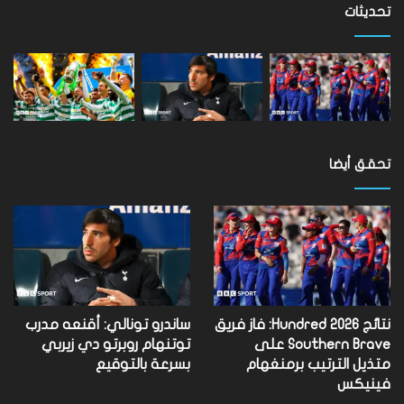
مستوى
تحديثات
العالم
تحقق أيضا
نتائج Hundred 2026: فاز فريق
ساندرو تونالي: أقنعه مدرب
Southern Brave على
توتنهام روبرتو دي زيربي
متذيل الترتيب برمنغهام
بسرعة بالتوقيع
فينيكس