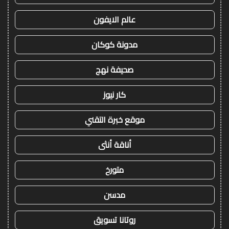
عالم الايفون
مدونة كوكان
صحيفة نهج
كار نيوز
موقع خبرة التقني
أناقة أنثى
متورخ
مدسن
روتانا تسويق