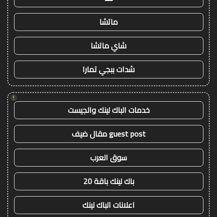
ماتشا
شاي ماتشا
شدات ببجي تمارا
!
خدمات الباك لينك والجيست
guest post مقال ضيف
سوق العرب
باك لينك باقة 20
اعلانات الباك لينك