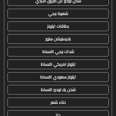
شحن لودو عن طريق الايدي
شعبية ببجي
بطاقات ايتونز
بلايستيشن ستور
شدات ببجي اقساط
ايتونز امريكي اقساط
ايتونز سعودي اقساط
شحن يلا لودو اقساط
حناء شعر
حنا