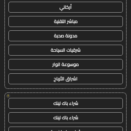
أركاني
مباشر التقنية
مدونة صحبة
شرقيات السياحة
موسوعة انوار
اشراق الأرباح
!
شراء باك لينك
شراء باك لينك