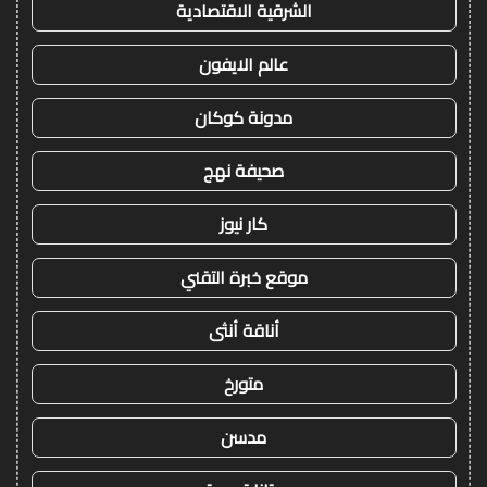
الشرقية الاقتصادية
عالم الايفون
مدونة كوكان
صحيفة نهج
كار نيوز
موقع خبرة التقني
أناقة أنثى
متورخ
مدسن