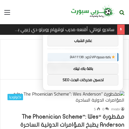
بحث
الق
×
توصيات :
عن
ساندرو تونالي: أقنعه مدرب توتنهام روبرتو دي زيربي بسرعة بالتوقيع
باقة متميزة VIP (كود: AA86842):
عالم الشباب
الرئيسية
/
الساحرة
باقة متميزة VIP (كود: AA11138):
الساحرة
باقة باك لينك
تحسين محركات البحث SEO
تكنولوجيا
5
0
mrabi
مقطورة “The Phoenician Scheme”: Wes
Anderson يطبخ المؤامرات الدولية الساحرة