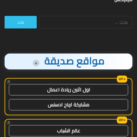
البحث
عن:
مواقع صديقة
+
!
اول اثنين ريادة اعمال
مشاركة ارباح ادسنس
!
عالم الشباب