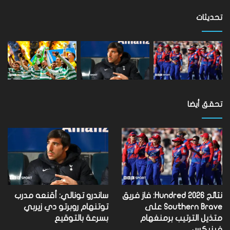
على
مستوى
تحديثات
العالم
تحقق أيضا
نتائج Hundred 2026: فاز فريق
ساندرو تونالي: أقنعه مدرب
Southern Brave على
توتنهام روبرتو دي زيربي
متذيل الترتيب برمنغهام
بسرعة بالتوقيع
فينيكس