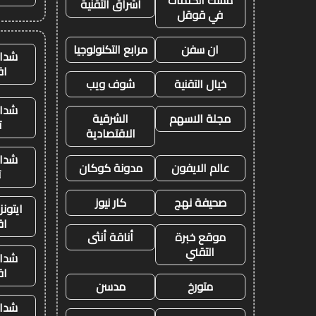
مسك الكلمات
اشراق التقنية
في قوقل
ان سفن
مرابع التكنولوجيا
شدات
اق
خيال التقنية
شوف ويب
شدات
مجلة الاسهم
الشرقية
ت
الاقتصادية
شدات
عالم الايفون
مدونة كوكان
ت
صحيفة نهج
كار نيوز
ايتون
اق
موقع خبرة
أناقة أنثى
التقني
شدات
اق
متورخ
مدسن
شدات