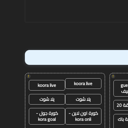
آنفيلد
متذيل
الترتيب
آنفيلد
الترتيب برمنغهام في
برمنغهام
فينيكس
!
!
koora live
koora live
gue
يف
يلا شوت
يلا شوت
ة 20
كورة اون لاين -
كورة جول -
 باك
kora onli
kora goal