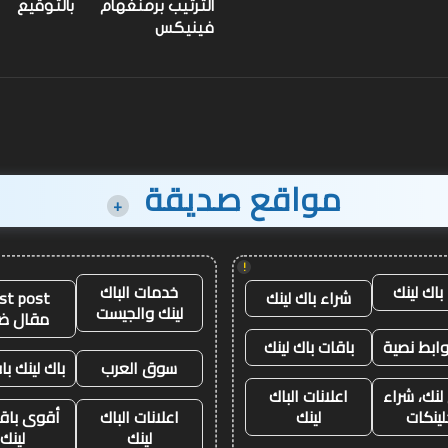
رفع
الترتيب برمنغهام
بالتوقيع
الأثقال
على مستوى العالم
الأثقال
فينيكس
مواقع صديقة
+
!
باك لينك
خدمات الباك
شراء باك لينك
st post
لينك والجيست
مقال ض
وابط نصية
باقات باك لينك
سوق العرب
باك لينك باق
لنك، شراء
اعلانات الباك
لينكات
لينك
اعلانات الباك
أقوى باقة
لينك
لينك