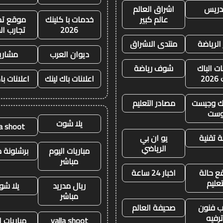
تدريس
اشراق العالم
عالم كبير
خدمات با كلينك
موقع تجا
2026
تجارب ال
 الرياضة
منتدى الاشراق
ديوان العرب
مشاري
ات الباك
شوف رياضة
20
اعلانات باك لينك
اعلانات با
نك وجيست
مصادر التعليم
وست
يلا شوت
la shoot
 تقنية
يو ان بي
الرياضي
مباريات اليوم
برشلونة م
مباشر
ع حالة
اخبار 24 ساعة
تعليم
ريال مدريد
يلا شو
مباشر
 فنون
صحيفة العالم
رفيه
yalla shoot
مباريات ا