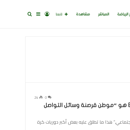
تسجيل
إضافة
بحث
تابعنا
 الرياضة
المباشر
مشاهدة
الدخول
عمود
عن
جانبي
24
0
تقول الدوريات الرياضية إن Elon Musk’s X هو “موطن قرصنة وسائل التواصل
اجتماعي.” هذا ما تطلق عليه بعض أكبر دوريات كرة