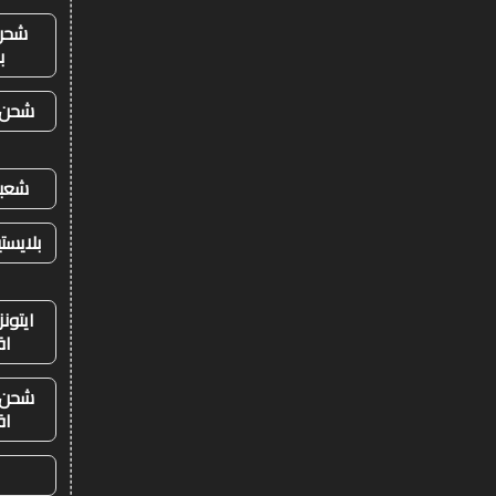
شحن
ب
شحن ي
شعبي
بلايست
ايتون
اق
شحن ي
اق