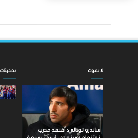
لا تفوت
تحديثات
ساندرو
لقد
تونالي:
عادت
أقنعه
الدوري
مدرب
الاسكتلندي
توتنهام
الممتاز
روبرتو
–
دي
لماذا
نتائج Hundred 2026: فاز فريق
ساندرو تونالي: أقنعه مدرب
لقد عادت
زيربي
لا
Southern على متذيل
توتنهام روبرتو دي زيربي بسرعة
الممتاز –