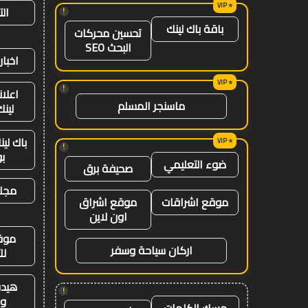
ال
!
باقة باك لينك
تحسين محركات
البحث SEO
اخبار
!
اعلان
ماسنجر المسلم
لينك 26
باك لي
!
ب
ضوء التعليمي
صحيفة برق
مجلة
موقع اشراقات
موقع اشراق
اون لاين
موق
اركان سياحة وسفر
لل
هيدب
!
وت