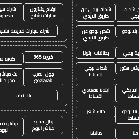
ارقام يشترون
شراء سيا
 شدات
شدات ببجي عن
سيارات تشليح
مصدوم
بجي
طريق الايدي
شراء سيارات قديمة تشليح
لا لودو
شحن لودو عن
طريق الايدي
ة ببجي
بطاقات ايتونز
كورة 365
كورة سي
يشن ستور
شدات ببجي
جول العرب
بث مباشر 
اقساط
goalarab
مدريد ال
ز امريكي
ايتونز سعودي
يلا لايف
ساط
اقساط
لا لودو
حناء شعر
ساط
ريال مدريد
برشلونة م
مباشر اليوم
اليوم
حنا
ماتشا