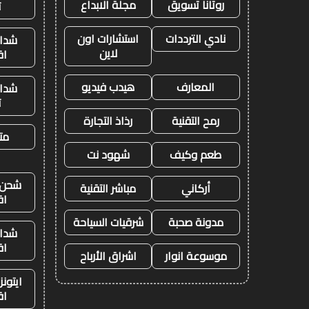
روتانا تسويق
مجلة الابداع
ت
نادي الترددات
استشارات اون
شدات
لاين
اق
المعارف
هيدب فيديو
شدات
ت
رمح التقنية
رذاذ التجارة
متج
طعم وكيف
شهود نت
شحن ي
أركاني
مباشر التقنية
اق
مدونة صحبة
شرقيات السياحة
شدات
اق
موسوعة انوار
اشراق الأرباح
ايتون
اق