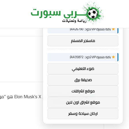
×
توصيات :
ساندرو تونالي: أقنعه مدرب توتنهام روبرتو دي زي
الجديد
باقة متميزة VIP (كود: AA26790):
ماسنجر المسلم
باقة متميزة VIP (كود: AA35872):
ضوء التعليمي
صحيفة برق
موقع اشراقات
موقع اشراق اون لاين
اركان سياحة وسفر