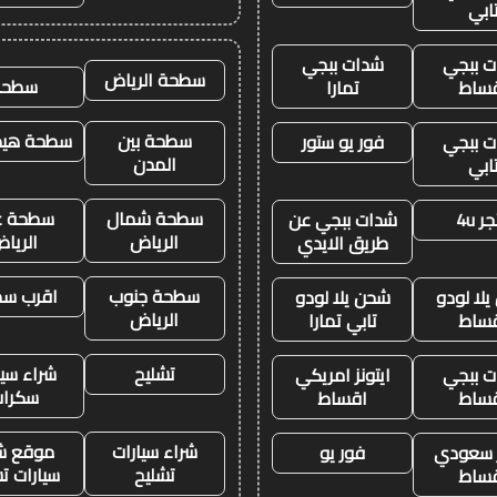
ابي
 ببجي
شدات ببجي
سطحة الرياض
سطحه
ساط
تمارا
سطحة بين
سطحة هيدر
 ببجي
فور يو ستور
المدن
ابي
سطحة شمال
سطحة غ
ر 4u
شدات ببجي عن
الرياض
الريا
طريق الايدي
سطحة جنوب
اقرب س
لا لودو
شحن يلا لودو
الرياض
ساط
تابي تمارا
تشليح
شراء سيا
 ببجي
ايتونز امريكي
سكرا
ساط
اقساط
شراء سيارات
موقع ش
ز سعودي
فور يو
تشليح
سيارات ت
ساط