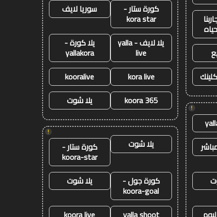
كورة ستار -
سوريا لايف
ربنا
kora star
حياه
يلا لايف - yalla
يلا كورة -
ع
live
yallakora
كلينك
kora live
kooralive
koora 365
يلا شوت
!
yal
!
يلا شوت
باشر
كورة ستار -
koora-star
ت
كورة جول -
يلا شوت
koora-goal
ليوم
yalla shoot
koora live