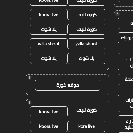
كورة لايف
koora live
كورة لايف
koora live
!
كورة لايف
يلا شوت
وليك
yalla shoot
yalla shoot
يلا شوت
يلا شوت
رب
ض
!
طحة
موقع كورة
رات
!
ب
كورة لايف
koora live
راء
koora live
kora live
شليح