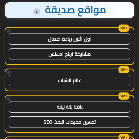
مواقع صديقة
+
!
اول اثنين ريادة اعمال
مشاركة ارباح ادسنس
!
عالم الشباب
!
باقة باك لينك
تحسين محركات البحث SEO