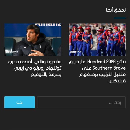
تحقق أيضا
نتائج Hundred 2026: فاز فريق
ساندرو تونالي: أقنعه مدرب
Southern Brave على
توتنهام روبرتو دي زيربي
متذيل الترتيب برمنغهام
بسرعة بالتوقيع
فينيكس
البحث
عن: