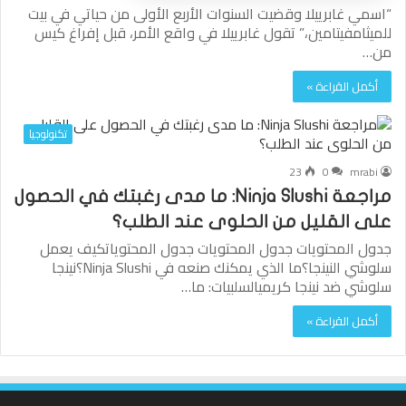
“اسمي غابرييلا وقضيت السنوات الأربع الأولى من حياتي في بيت
للميثامفيتامين،” تقول غابرييلا في واقع الأمر، قبل إفراغ كيس
من…
أكمل القراءة »
تكنولوجيا
23
0
mrabi
مراجعة Ninja Slushi: ما مدى رغبتك في الحصول
على القليل من الحلوى عند الطلب؟
جدول المحتويات جدول المحتويات جدول المحتوياتكيف يعمل
سلوشي النينجا؟ما الذي يمكنك صنعه في Ninja Slushi؟نينجا
سلوشي ضد نينجا كريميالسلبيات: ما…
أكمل القراءة »