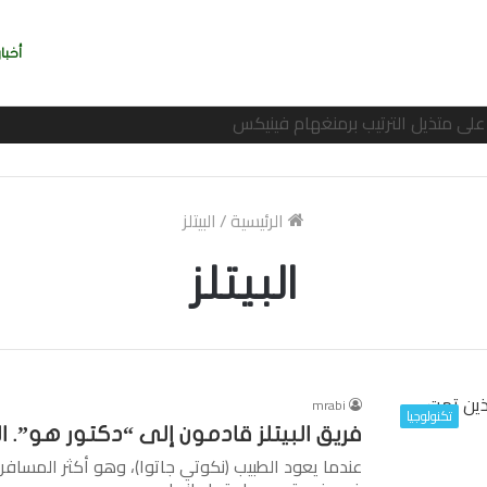
أخبار
ربي بسرعة بالتوقيع
الرئيسية
/
البيتلز
البيتلز
mrabi
تكنولوجيا
فريق البيتلز قادمون إلى “دكتور هو”. ا
عندما يعود الطبيب (نكوتي جاتوا)، وهو أكثر المسافري