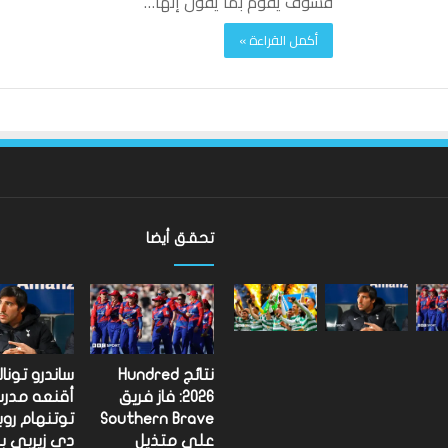
فسوف يقوم بما يقول إنها…
أكمل القراءة »
تحقق أيضا
ألعاب
الكومنولث
2026:
الإنجليزية
إيميلي
نتائج Hundred
ساندرو تونا
كامبل
2026: فاز فريق
أقنعه مدر
تحتفظ
Southern Brave
توتنهام روب
 الدوري الاسكتلندي
ألعاب الكومنولث 2026: الإنجليزية
بلقب
على متذيل
دي زيربي ب