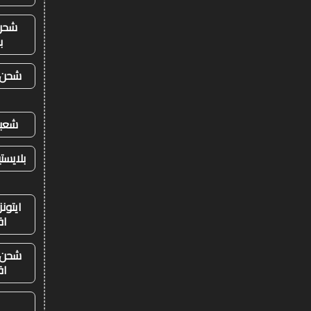
شحن
ب
شحن ي
شعبي
بلايست
ايتون
اق
شحن ي
اق