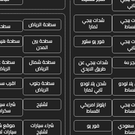
ابي
 ببجي
شدات ببجي
سطحة الرياض
سطحه
ساط
تمارا
سطحة بين
سطحة هيدر
 ببجي
فور يو ستور
المدن
ابي
سطحة شمال
سطحة غ
ر 4u
شدات ببجي عن
الرياض
الريا
طريق الايدي
سطحة جنوب
اقرب س
لا لودو
شحن يلا لودو
الرياض
ساط
تابي تمارا
تشليح
شراء سيا
 ببجي
ايتونز امريكي
سكرا
ساط
اقساط
شراء سيارات
موقع ش
ز سعودي
فور يو
تشليح
سيارات ت
ساط