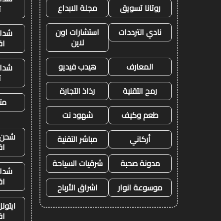
روتانا تسويق
مجلة الابداع
ت
نادي الترددات
استشارات اون
شدات
لاين
اق
المعارف
هيدب فيديو
شدات
ت
رمح التقنية
رذاذ التجارة
متج
طعم وكيف
شهود نت
شحن ي
أركاني
مباشر التقنية
اق
مدونة صحبة
شرقيات السياحة
شدات
اق
موسوعة انوار
اشراق الأرباح
ايتون
اق