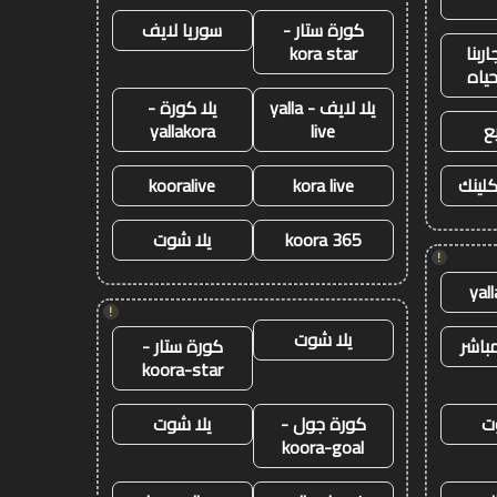
كورة ستار -
سوريا لايف
ربنا
kora star
حياه
يلا لايف - yalla
يلا كورة -
ع
live
yallakora
كلينك
kora live
kooralive
koora 365
يلا شوت
!
yal
!
يلا شوت
باشر
كورة ستار -
koora-star
ت
كورة جول -
يلا شوت
koora-goal