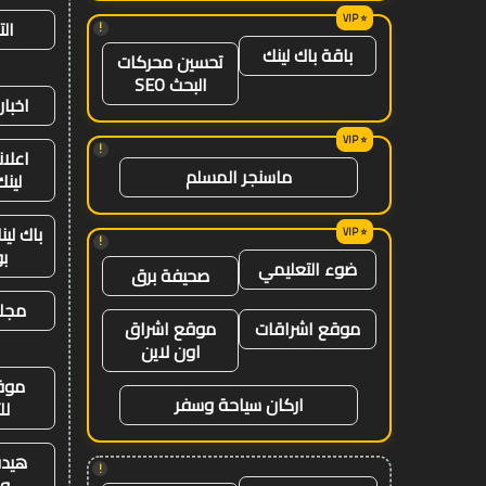
ال
!
باقة باك لينك
تحسين محركات
البحث SEO
اخبار
!
اعلان
ماسنجر المسلم
لينك 26
باك لي
!
ب
ضوء التعليمي
صحيفة برق
مجلة
موقع اشراقات
موقع اشراق
اون لاين
موق
اركان سياحة وسفر
لل
هيدب
!
وت