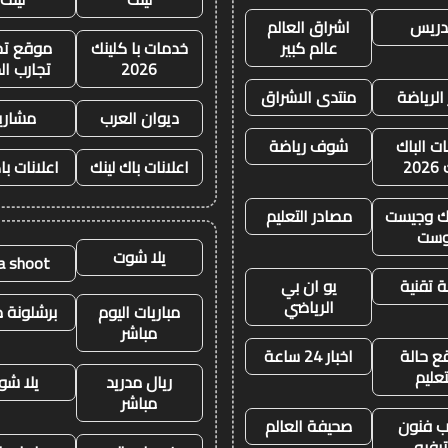
تدريس
اشراق العالم
عالم كبير
خدمات با كلينك
موقع تجا
2026
تجارب ال
 الرياضة
منتدى الاشراق
ديوان العرب
مشاري
ات الباك
شوف رياضة
20
اعلانات باك لينك
اعلانات با
نك وجيست
مصادر التعليم
وست
يلا شوت
la shoot
 تقنية
يو ان بي
الرياضي
مباريات اليوم
برشلونة م
مباشر
ع حالة
اخبار 24 ساعة
تعليم
ريال مدريد
يلا شو
مباشر
 فنون
صحيفة العالم
رفيه