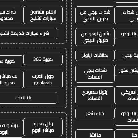
ارقام يشترون
شراء سيا
 شدات
شدات ببجي عن
سيارات تشليح
مصدوم
بجي
طريق الايدي
شراء سيارات قديمة تشليح
لا لودو
شحن لودو عن
طريق الايدي
ة ببجي
بطاقات ايتونز
كورة 365
كورة سي
يشن ستور
شدات ببجي
جول العرب
بث مباشر 
اقساط
goalarab
مدريد ال
ز امريكي
ايتونز سعودي
يلا لايف
ساط
اقساط
لا لودو
حناء شعر
ساط
ريال مدريد
برشلونة م
مباشر اليوم
اليوم
حنا
ماتشا