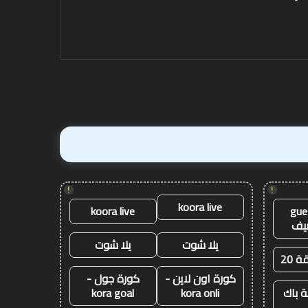
آنفيلد
متذيل
لاغتنام “الفرصة الثانية” في
thern Brave
الترتيب
آنفيلد
الترتيب برمنغهام في
برمنغهام
فينيكس
!
!
koora live
koora live
gue
يف
يلا شوت
يلا شوت
ة 20
كورة اون لاين -
كورة جول -
 باك
kora onli
kora goal