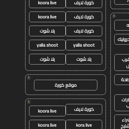
كورة لايف
koora live
كورة لايف
koora live
!
كورة لايف
يلا شوت
وليك
yalla shoot
yalla shoot
يلا شوت
يلا شوت
رب
ض
!
طحة
موقع كورة
رات
!
ب
كورة لايف
koora live
راء
koora live
kora live
شليح