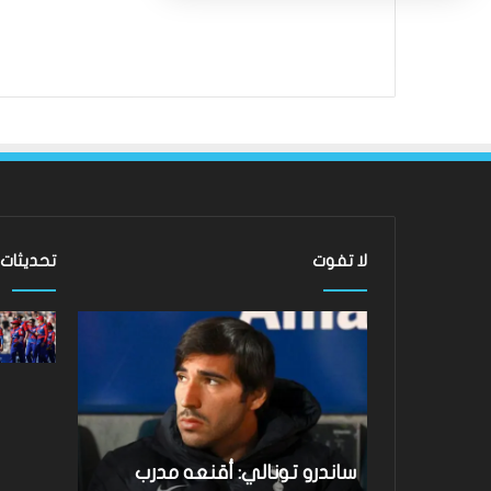
لا تفوت
تحديثات
ساندرو
لقد
تونالي:
عادت
أقنعه
الدوري
مدرب
الاسكتلندي
توتنهام
الممتاز
روبرتو
–
دي
لماذا
نتائج Hundred 2026: فاز فريق
ساندرو تونالي: أقنعه مدرب
لقد عادت
زيربي
لا