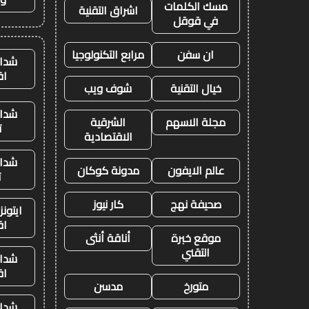
مسك الكلمات
اشراق التقنية
في قوقل
ان سفن
مرابع التكنولوجيا
شدات
اق
خيال التقنية
شوف ويب
شدات
مجلة الاسهم
الشرقية
ت
الاقتصادية
شدات
عالم الايفون
مدونة كوكان
ت
صحيفة نهج
كار نيوز
ايتون
اق
موقع خبرة
أناقة أنثى
التقني
شدات
اق
متورخ
مدسن
شدات