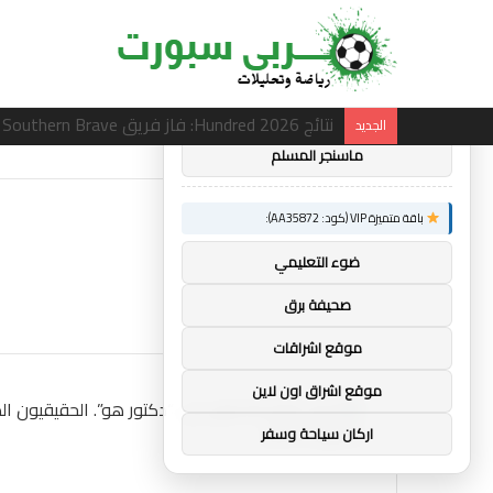
×
توصيات :
باقة متميزة VIP (كود: AA26790):
ساندرو تونالي: أقنعه مدرب توتنهام روبرتو دي زي
الجديد
ماسنجر المسلم
باقة متميزة VIP (كود: AA35872):
ضوء التعليمي
صحيفة برق
موقع اشراقات
موقع اشراق اون لاين
اركان سياحة وسفر