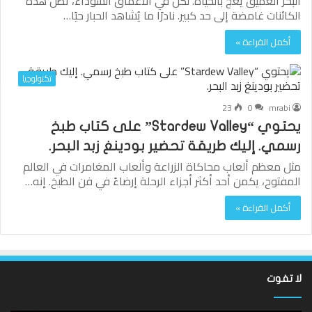
البحر العميق يعج بالحياة. لكن في الأعماق السوداء، تظل هذه
الكائنات غامضة إلى حد كبير. نادرًا ما يُشاهد الحبار حيًا…
أكمل القراءة »
تكنولوجيا
23
0
mrabi
يحتوي “Stardew Valley” على كتاب طبخ
رسمي. إليك طريقة تحضير بودينغ زبد البحر.
مثل معظم ألعاب محاكاة الزراعة وألعاب المغامرات في العالم
المفتوح، يكمن أحد أكثر أجزاء الرحلة إرضاءً في فن الطبخ. إنه…
أكمل القراءة »
لا تفوت