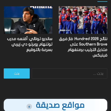
نتائج Hundred 2026: فاز فريق
ساندرو تونالي: أقنعه مدرب
Southern Brave على
توتنهام روبرتو دي زيربي
متذيل الترتيب برمنغهام
بسرعة بالتوقيع
فينيكس
البحث
عن:
مواقع صديقة
+