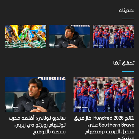
على
مستوى
تحديثات
العالم
تحقق أيضا
نتائج Hundred 2026: فاز فريق
ساندرو تونالي: أقنعه مدرب
Southern Brave على
توتنهام روبرتو دي زيربي
متذيل الترتيب برمنغهام
بسرعة بالتوقيع
فينيكس