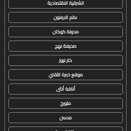
الشرقية الاقتصادية
عالم الايفون
مدونة كوكان
صحيفة نهج
كار نيوز
موقع خبرة التقني
أناقة أنثى
متورخ
مدسن