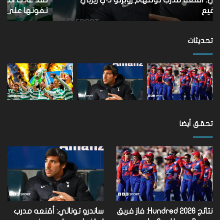
أن
الأ
تفوتها على مستوى العالم
ب
تفوتها
على
مستوى
تحديثات
العالم
تحقق أيضا
نتائج Hundred 2026: فاز فريق
ساندرو تونالي: أقنعه مدرب