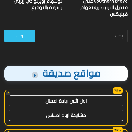
Southern Brave على
توتنهام روبرتو دي زيربي
متذيل الترتيب برمنغهام
بسرعة بالتوقيع
فينيكس
البحث
عن:
مواقع صديقة
+
!
اول اثنين ريادة اعمال
مشاركة ارباح ادسنس