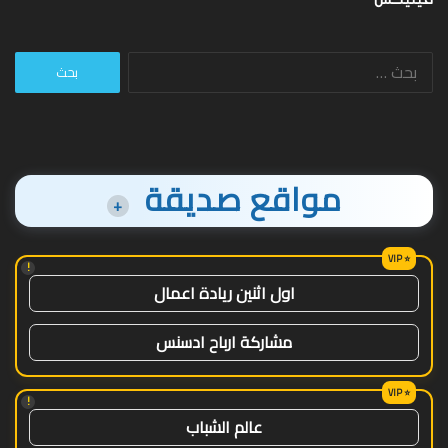
البحث
عن:
مواقع صديقة
+
!
اول اثنين ريادة اعمال
مشاركة ارباح ادسنس
!
عالم الشباب