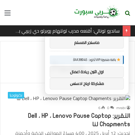
بحث
الق
×
توصيات :
عن
ساندرو تونالي: أقنعه مدرب توتنهام روبرتو دي زيربي بسرعة بالتوقيع
باقة متميزة VIP (كود: AA26790):
ماسنجر المسلم
الرئيسية
/
Pause
باقة متميزة VIP (كود: AA38045):
Pause
اول اثنين ريادة اعمال
مشاركة ارباح ادسنس
تكنولوجيا
6
0
mrabi
التقرير: Dell ، HP ، Lenovo Pause Captop
Chapments لنا
تحديث: 12 أبريل 2025 ، 4:00 مساءً الهواتف الذكية وأجهزة