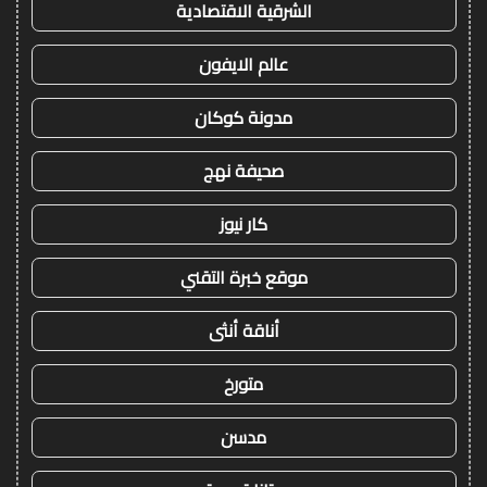
الشرقية الاقتصادية
عالم الايفون
مدونة كوكان
صحيفة نهج
كار نيوز
موقع خبرة التقني
أناقة أنثى
متورخ
مدسن