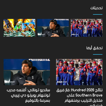
على
مستوى
تحديثات
العالم
تحقق أيضا
نتائج Hundred 2026: فاز فريق
ساندرو تونالي: أقنعه مدرب
Southern Brave على
توتنهام روبرتو دي زيربي
متذيل الترتيب برمنغهام
بسرعة بالتوقيع
فينيكس