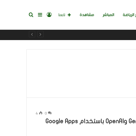
تسجيل
إضافة
بحث
تابعنا
 الرياضة
المباشر
مشاهدة
الدخول
عمود
عن
جانبي
4
0
كيفية التحقق من مفاتيح API لـ Gemini AI وOpenAI باستخدام Google Apps