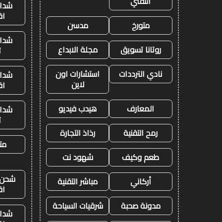
التقني
شدات
اق
متورخ
مدسن
شدات
روتانا تسويق
مجلة الابداع
ت
نادي الترددات
استشارات اون
شدات
لاين
اق
المعارف
هيدب فيديو
شدات
ت
رمح التقنية
رذاذ التجارة
متج
طعم وكيف
شهود نت
شحن ي
أركاني
مباشر التقنية
اق
مدونة صحبة
شرقيات السياحة
شدات