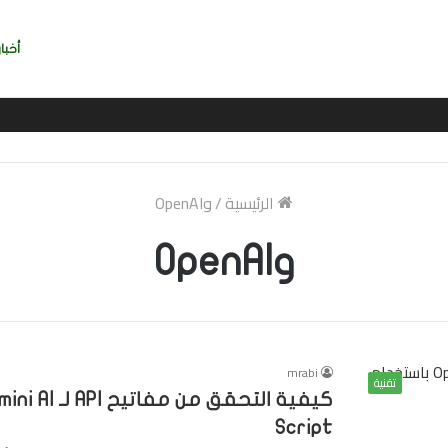
أخبار
ربي بسرعة بالتوقيع
الرئيسية
/
وOpenAI
وOpenAI
mrabi
تقنية
Script