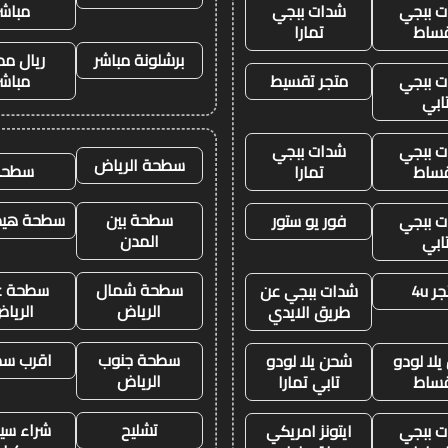
 ببجي
شدات ببجي
مباشر
ساط
تمارا
برشلونة مباشر
ريال مد
 ببجي
متجر تقسيط
مباشر
ابي
 ببجي
شدات ببجي
سطحة الرياض
سطحه
ساط
تمارا
سطحة بين
سطحة هيدر
 ببجي
فور يو ستور
المدن
ابي
سطحة شمال
سطحة غ
ر 4u
شدات ببجي عن
الرياض
الريا
طريق الايدي
سطحة جنوب
اقرب س
لا لودو
شحن يلا لودو
الرياض
ساط
تابي تمارا
تشليح
شراء سيا
 ببجي
ايتونز امريكي