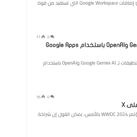
هل تعمل على تطوير وظائف جداول بيانات Google أو إضافات Google Workspace التي تستفيد من قوة
17
0
كيفية التحقق من مفاتيح API لـ Gemini AI وOpenAI باستخدام Google Apps
تعرف على كيفية التحقق من مفاتيح واجهة برمجة التطبيقات لـ Google Gemini AI وOpenAI باستخدام
16
0
من بين الإعلانات العديدة التي تم الإعلان عنها في مؤتمر WWDC 2024 بالأمس، يمكن القول إن شراكة