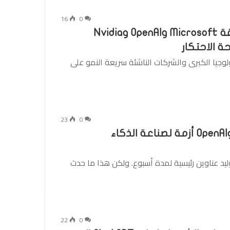
16
0
قامت شركات الذكاء الاصطناعي العملاقة Microsoft وOpenAI وNvidia
 الاحتكار
وجيا الكبرى والشركات الناشئة سريعة النمو على
23
0
يمثل الخلاف بين سكارليت جوهانسون وOpenAI أزمة لصناعة الذكاء
يد عناوين رئيسية لمدة أسبوع. ولكن هذا ما حدث
22
0