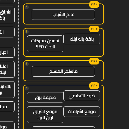
!
اشراق 
عالم الشباب
باك
ال
!
باقة باك لينك
تحسين محركات
البحث SEO
اخبار
!
اعلان
ماسنجر المسلم
لينك 26
باك لي
!
ب
ضوء التعليمي
صحيفة برق
مجلة
موقع اشراقات
موقع اشراق
اون لاين
موق