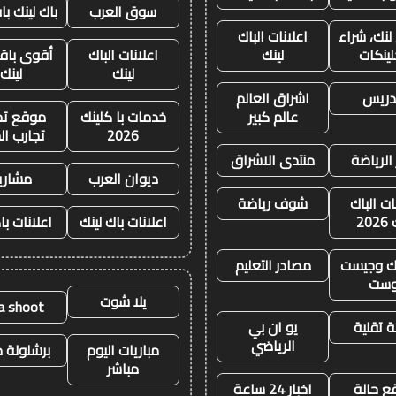
سوق العرب
باك لينك باق
لنك، شراء
اعلانات الباك
لينكات
لينك
اعلانات الباك
أقوى باقة
لينك
لينك
تدريس
اشراق العالم
عالم كبير
خدمات با كلينك
موقع تجا
2026
تجارب ال
 الرياضة
منتدى الاشراق
ديوان العرب
مشاري
ات الباك
شوف رياضة
20
اعلانات باك لينك
اعلانات با
نك وجيست
مصادر التعليم
وست
يلا شوت
la shoot
 تقنية
يو ان بي
الرياضي
مباريات اليوم
برشلونة م
مباشر
ع حالة
اخبار 24 ساعة