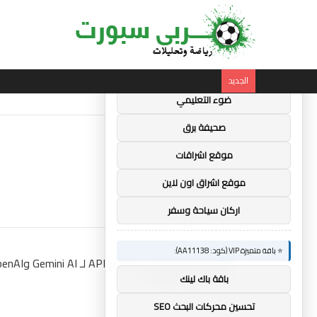
×
🚀 توصيات :
⭐ باقة متميزة VIP (كود: AA35872):
ساندرو تونالي: أقنعه مدرب توتنهام روبرتو دي زي
الجديد
ضوء التعليمي
صحيفة برق
موقع اشراقات
موقع اشراق اون لاين
اركان سياحة وسفر
⭐ باقة متميزة VIP (كود: AA11138):
باقة باك لينك
تحسين محركات البحث SEO