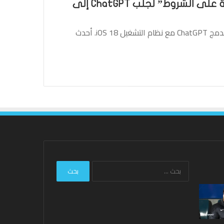
Apple وOpenAI “يضعان اللمسات النهائية على الشروط” لجلب ChatGPT إلى
يقال إن شركة Apple قريبة من اتفاقية مع OpenAI لدمج ChatGPT مع نظام التشغيل iOS 18. أحدث
البحث
عن:
ليفربول:
نتائج
هارفي
Hundred
إليوت
2026:
مستعد
فاز