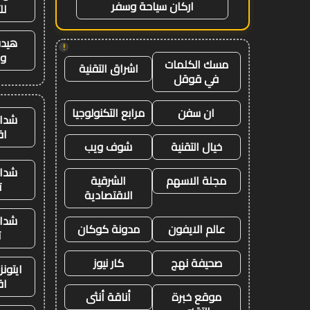
اركان سياحة وسفر
لل
هيدب
!
وت
مسك الكلمات
اشراق التقنية
في قوقل
ان سفن
مرابع التكنولوجيا
شدات
اق
خيال التقنية
شوف ويب
شدات
مجلة الاسهم
الشرقية
ت
الاقتصادية
شدات
عالم الايفون
مدونة كوكان
ت
صحيفة نهج
كار نيوز
ايتون
اق
موقع خبرة
أناقة أنثى