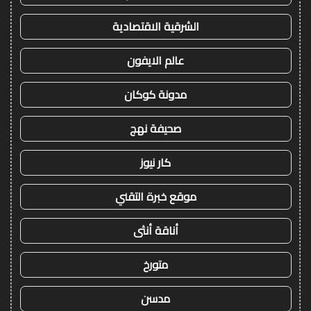
الشرقية الاقتصادية
عالم الايفون
مدونة كوكان
صحيفة نهج
كار نيوز
موقع خبرة التقني
أناقة أنثى
متورخ
مدسن