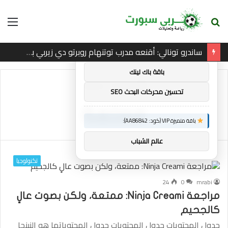
بحث
الق
×
توصيات :
عن
ساندرو تونالي: أقنعه مدرب توتنهام روبرتو دي زيربي بسرعة بالتوقيع
باقة متميزة VIP (كود: AA11138):
باقة باك لينك
الرئيسية
/
ممتعة
تحسين محركات البحث SEO
ممتعة
باقة متميزة VIP (كود: AA86842):
عالم الشباب
تكنولوجيا
24
0
mrabi
مراجعة Ninja Creami: ممتعة، ولكن بصوت عالٍ
كالجحيم
جدول المحتويات جدول المحتويات جدول المحتوياتما هو النينجا