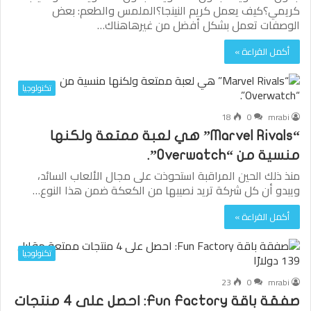
كريمي؟كيف يعمل كريم النينجا؟الملمس والطعم: بعض
الوصفات تعمل بشكل أفضل من غيرهاهناك…
أكمل القراءة »
تكنولوجيا
18
0
mrabi
“Marvel Rivals” هي لعبة ممتعة ولكنها
منسية من “Overwatch”.
منذ ذلك الحين المراقبة استحوذت على مجال الألعاب السائد،
ويبدو أن كل شركة تريد نصيبها من الكعكة ضمن هذا النوع…
أكمل القراءة »
تكنولوجيا
23
0
mrabi
صفقة باقة Fun Factory: احصل على 4 منتجات