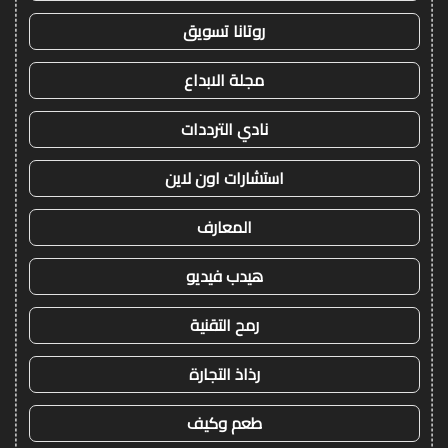
روتانا تسويق
مجلة الابداع
نادي الترددات
استشارات اون لاين
المعارف
هيدب فيديو
رمح التقنية
رذاذ التجارة
طعم وكيف