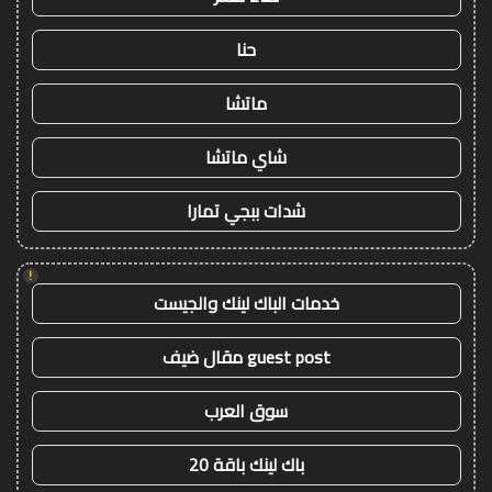
حنا
ماتشا
شاي ماتشا
شدات ببجي تمارا
!
خدمات الباك لينك والجيست
guest post مقال ضيف
سوق العرب
باك لينك باقة 20