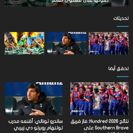
تفوتها على مستوى العالم
ب
تفوتها
على
مستوى
تحديثات
العالم
تحقق أيضا
نتائج Hundred 2026: فاز فريق
ساندرو تونالي: أقنعه مدرب
Southern Brave على
توتنهام روبرتو دي زيربي