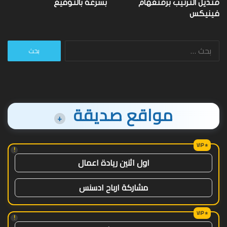
متذيل الترتيب برمنغهام
بسرعة بالتوقيع
فينيكس
البحث
عن:
مواقع صديقة
+
!
اول اثنين ريادة اعمال
مشاركة ارباح ادسنس
!