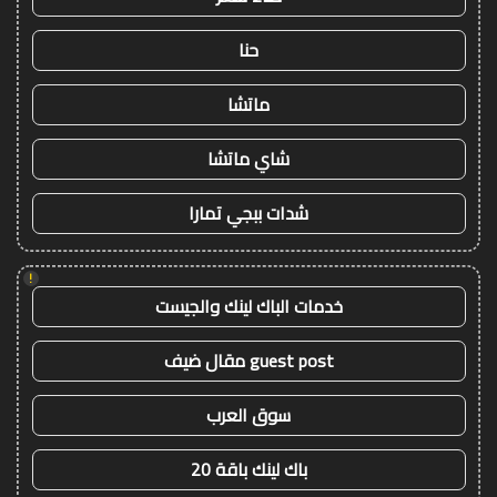
حنا
ماتشا
شاي ماتشا
شدات ببجي تمارا
!
خدمات الباك لينك والجيست
guest post مقال ضيف
سوق العرب
باك لينك باقة 20