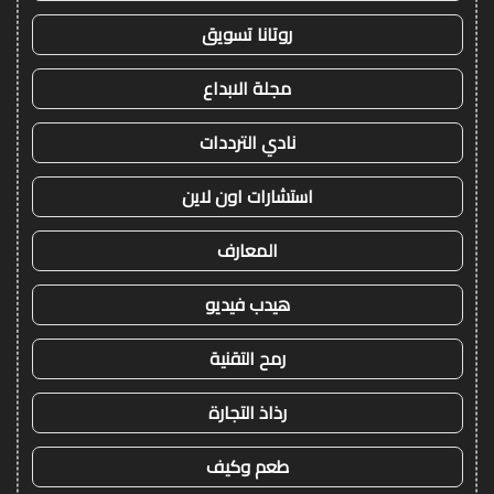
روتانا تسويق
مجلة الابداع
نادي الترددات
استشارات اون لاين
المعارف
هيدب فيديو
رمح التقنية
رذاذ التجارة
طعم وكيف