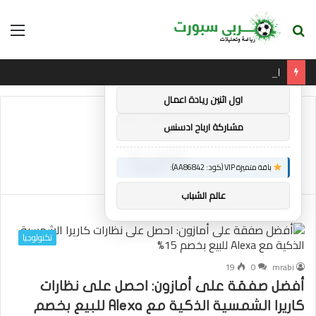
بحث
الق
×
توصيات :
عن
لقد عادت الدوري الاسكتلندي الممتاز – لماذا لا ينبغي أن تفوتها على مستوى العالم
باقة متميزة VIP (كود: AA38045):
اول اثنين ريادة اعمال
الرئيسية
/
كاريرا
مشاركة ارباح ادسنس
كاريرا
باقة متميزة VIP (كود: AA86842):
عالم الشباب
تكنولوجيا
19
0
mrabi
أفضل صفقة على أمازون: احصل على نظارات
كاريرا الشمسية الذكية مع Alexa للبيع بخصم