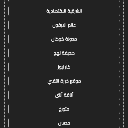
الشرقية الاقتصادية
عالم الايفون
مدونة كوكان
صحيفة نهج
كار نيوز
موقع خبرة التقني
أناقة أنثى
متورخ
مدسن