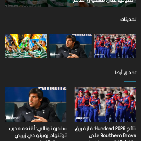
تفوتها على مستوى العالم
ب
تفوتها
على
مستوى
تحديثات
العالم
تحقق أيضا
نتائج Hundred 2026: فاز فريق
ساندرو تونالي: أقنعه مدرب
Southern Brave على
توتنهام روبرتو دي زيربي