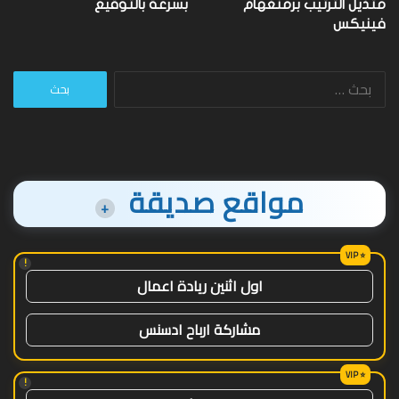
متذيل الترتيب برمنغهام
بسرعة بالتوقيع
فينيكس
البحث
عن:
مواقع صديقة
+
!
اول اثنين ريادة اعمال
مشاركة ارباح ادسنس
!