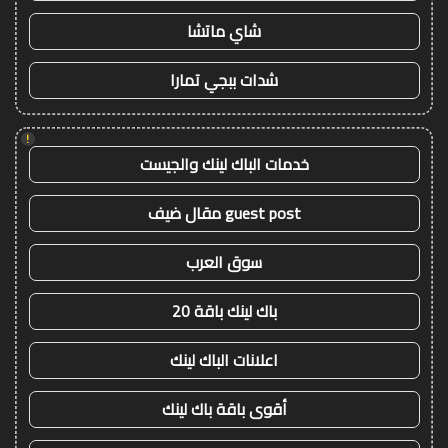
شاي ماتشا
شدات ببجي تمارا
!
خدمات الباك لينك والجيست
guest post مقال ضيف
سوق العرب
باك لينك باقة 20
اعلانات الباك لينك
أقوى باقة باك لينك