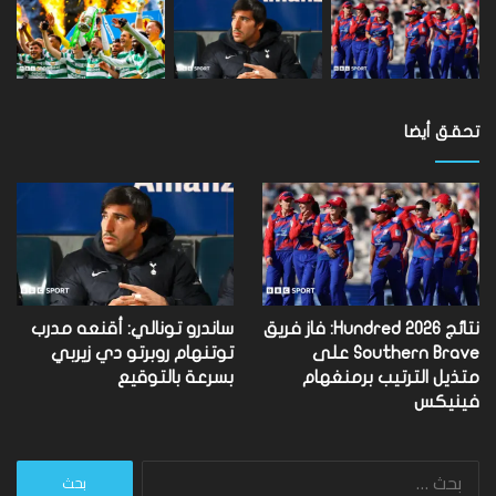
تحقق أيضا
نتائج Hundred 2026: فاز فريق
ساندرو تونالي: أقنعه مدرب
Southern Brave على
توتنهام روبرتو دي زيربي
متذيل الترتيب برمنغهام
بسرعة بالتوقيع
فينيكس
البحث
عن: