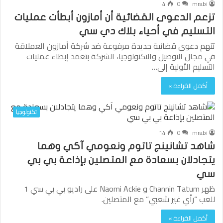
4
0
mrabi
تزعم الدعوى القضائية أن أمازون أبطأت عمليات
التسليم في أحياء بلاك دي سي
تتهم دعوى قضائية جديدة مرفوعة ضد شركة أمازون العملاقة
في مجال التوصيل والتكنولوجيا، الشركة بتعمد إبطاء عمليات
التسليم الأولية إلى…
أكمل القراءة »
تكنولوجيا
14
0
mrabi
شاهد تشانينج تاتوم ونعومي آكي وهما
يتجادلان بسعادة مع المتصلين بإذاعة بي بي
سي
ظهر Channin Tatum و Naomi Ackie على راديو بي بي سي 1
للعب “رأي غير شعبي” مع المتصلين.
أكمل القراءة »