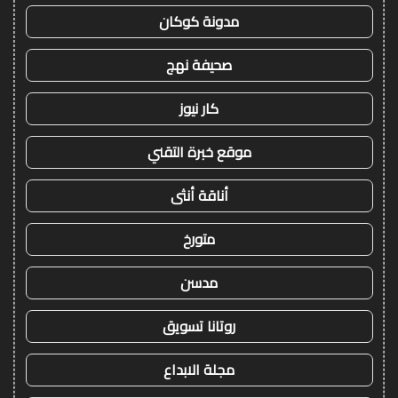
مدونة كوكان
صحيفة نهج
كار نيوز
موقع خبرة التقني
أناقة أنثى
متورخ
مدسن
روتانا تسويق
مجلة الابداع