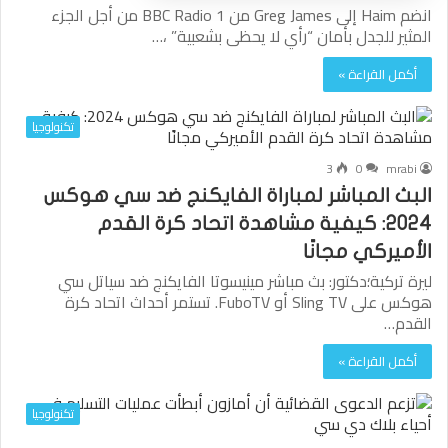
انضم Haim إلى Greg James من BBC Radio 1 من أجل الجزء
المثير للجدل بأمان “رأي لا يحظى بشعبية” ،…
أكمل القراءة »
تكنولوجيا
3
0
mrabi
البث المباشر لمباراة الفايكنج ضد سي هوكس
2024: كيفية مشاهدة اتحاد كرة القدم
الأميركي مجانًا
ليرة تركية؛دكتور: بث مباشر مينيسوتا الفايكنج ضد سياتل سي
هوكس على Sling TV أو FuboTV. تستمر أحداث اتحاد كرة
القدم…
أكمل القراءة »
تكنولوجيا