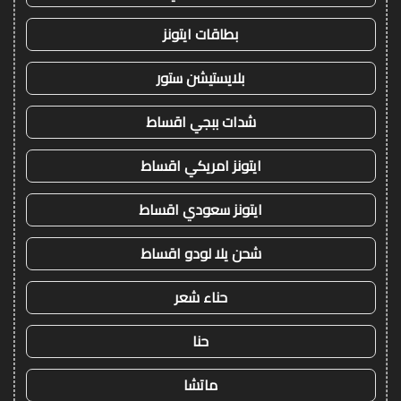
بطاقات ايتونز
بلايستيشن ستور
شدات ببجي اقساط
ايتونز امريكي اقساط
ايتونز سعودي اقساط
شحن يلا لودو اقساط
حناء شعر
حنا
ماتشا