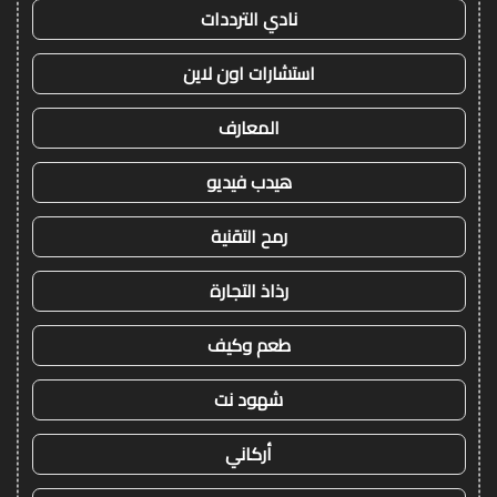
نادي الترددات
استشارات اون لاين
المعارف
هيدب فيديو
رمح التقنية
رذاذ التجارة
طعم وكيف
شهود نت
أركاني