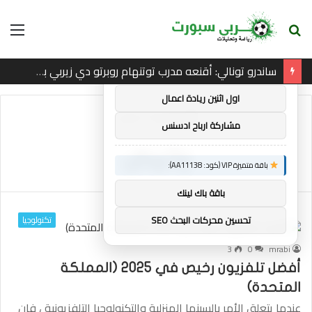
بحث
الق
×
توصيات :
عن
ساندرو تونالي: أقنعه مدرب توتنهام روبرتو دي زيربي بسرعة بالتوقيع
باقة متميزة VIP (كود: AA38045):
اول اثنين ريادة اعمال
الرئيسية
/
رخيص
مشاركة ارباح ادسنس
رخيص
باقة متميزة VIP (كود: AA11138):
باقة باك لينك
تكنولوجيا
تحسين محركات البحث SEO
3
0
mrabi
أفضل تلفزيون رخيص في 2025 (المملكة
المتحدة)
عندما يتعلق الأمر بالسينما المنزلية والتكنولوجيا التلفزيونية ، فإن