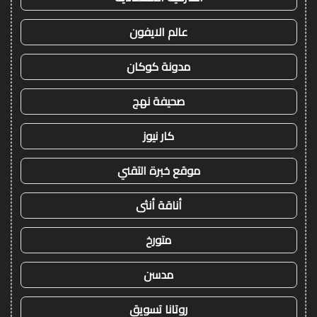
عالم الايفون
مدونة كوكان
صحيفة نهج
كار نيوز
موقع خبرة التقني
أناقة أنثى
متورخ
مدسن
روتانا تسويق