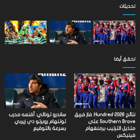
مستوى
تحديثات
العالم
تحقق أيضا
نتائج Hundred 2026: فاز فريق
ساندرو تونالي: أقنعه مدرب
Southern Brave على
توتنهام روبرتو دي زيربي
متذيل الترتيب برمنغهام
بسرعة بالتوقيع
فينيكس