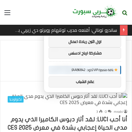
بحث
الق
×
توصيات :
عن
ساندرو تونالي: أقنعه مدرب توتنهام روبرتو دي زيربي بسرعة بالتوقيع
باقة متميزة VIP (كود: AA38045):
اول اثنين ريادة اعمال
الرئيسية
/
دبوس
مشاركة ارباح ادسنس
دبوس
باقة متميزة VIP (كود: AA86842):
عالم الشباب
تكنولوجيا
3
0
mrabi
أنا أحب LUCI: لقد أثار دبوس الكاميرا الذي يدوم
مدى الحياة إعجابي بشدة في معرض CES 2025