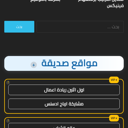
فينيكس
البحث
عن:
مواقع صديقة
+
!
اول اثنين ريادة اعمال
مشاركة ارباح ادسنس
!
عالم الشباب