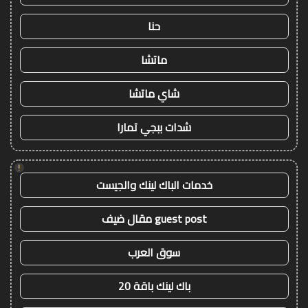
حنا
ماتشا
شاي ماتشا
شدات ببجي تمارا
!
خدمات الباك لينك والجيست
guest post مقال ضيف
سوق العرب
باك لينك باقة 20