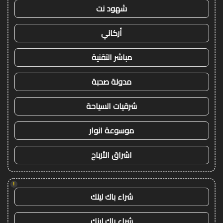
شهود نت
أركاني
مباشر التقنية
مدونة صحبة
شرقيات السياحة
موسوعة انوار
اشراق الأرباح
!
شراء باك لينك
شراء باك لينك