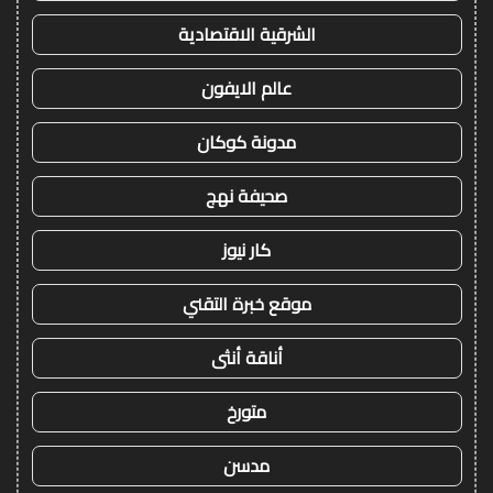
الشرقية الاقتصادية
عالم الايفون
مدونة كوكان
صحيفة نهج
كار نيوز
موقع خبرة التقني
أناقة أنثى
متورخ
مدسن