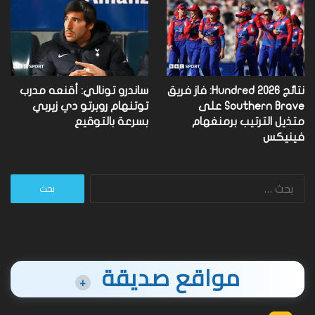
نتائج Hundred 2026: فاز فريق
ساندرو تونالي: أقنعه مدرب
Southern Brave على
توتنهام روبرتو دي زيربي
متذيل الترتيب برمنغهام
بسرعة بالتوقيع
فينيكس
البحث
عن:
مواقع صديقة
+