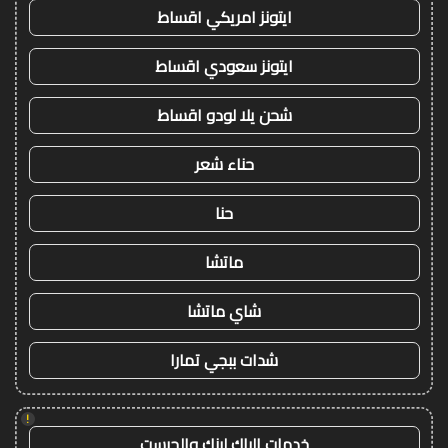
ايتونز امريكي اقساط
ايتونز سعودي اقساط
شحن يلا لودو اقساط
حناء شعر
حنا
ماتشا
شاي ماتشا
شدات ببجي تمارا
!
خدمات الباك لينك والجيست