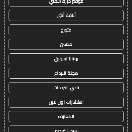
موقع خبرة التقني
أناقة أنثى
متورخ
مدسن
روتانا تسويق
مجلة الابداع
نادي الترددات
استشارات اون لاين
المعارف
هيدب فيديو