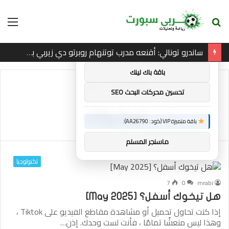
بحث
الق
×
توصيات :
عن
ساندرو تونالي: أقنعه مدرب توتنهام روبرتو دي زيربي بسرعة بالتوقيع
باقة متميزة VIP (كود: AA11138):
باقة باك لينك
الرئيسية
/
تيخوك
تحسين محركات البحث SEO
تيخوك
باقة متميزة VIP (كود: AA26790):
ماسنجر المسلم
تكنولوجيا
7
0
mrabi
هل تيخوك أسفل؟ [May 2025]
إذا كنت تحاول تحميل أو مشاهدة مقاطع الفيديو على Tiktok ،
وهذا ليس منعشًا تمامًا ، فأنت لست وحدك. إذن…