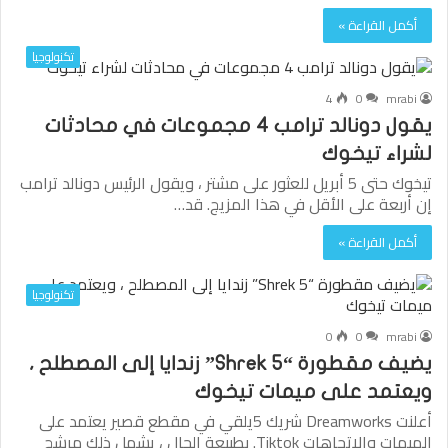
أكمل القراءة »
تكنولوجيا
4
0
mrabi
يقول دونالد ترامب 4 مجموعات في محادثات
لشراء تيخوك
تيخوك حتى 5 أبريل للعثور على مشتر ، ويقول الرئيس دونالد ترامب
إن أربعة على الأقل في هذا المزيج. قد…
أكمل القراءة »
تكنولوجيا
0
0
mrabi
يضيف مقطورة “Shrek 5” زندايا إلى المصطلح ،
ويعتمد على ميمات تيخوك
أعلنت Dreamworks شريك 5يلقي في مقطع قصير يعتمد على
الميمات والاتجاهات Tiktok. بطبيعة الحال ، يشمل ذلك مرشح