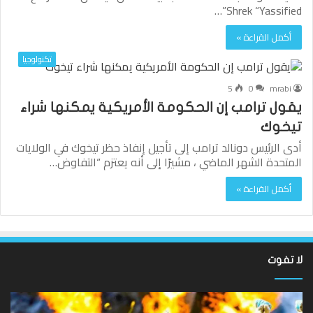
Shrek “Yassified”…
أكمل القراءة »
تكنولوجيا
5
0
mrabi
يقول ترامب إن الحكومة الأمريكية يمكنها شراء
تيخوك
أدى الرئيس دونالد ترامب إلى تأجيل إنفاذ حظر تيخوك في الولايات
المتحدة الشهر الماضي ، مشيرًا إلى أنه يعتزم “التفاوض…
أكمل القراءة »
لا تفوت
لقد
ألع
عادت
الك